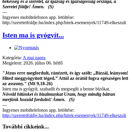
békesség és a szeretet, az igazság és igazságosság országa, a
Szeretet földje! Ámen. (S)
---
Ingyenes mobiltelefonos app. letöltése:
http://szeretetfoldje.hu/index.php/hirek-esemenyek/11749-elkeszult
Isten ma is gyógyít...
Kategória:
A mai napra
Megjelent: 2026. július 06. hétfő
"Jézus erre megfordult, ránézett, és így szólt: „Bízzál, leányom!
Hited meggyógyított téged.” Attól az órától fogva egészséges lett
az asszony." (Mt 9,18-26)
Isten ma is gyógyít, szabadít és megsegíti a benne bízókat.
Növeld hitünket és bizalmunkat Uram, hogy mindig bátran
merjünk hozzád fordulni! Ámen. (S)
---
Ingyenes mobiltelefonos app. letöltése:
http://szeretetfoldje.hu/index.php/hirek-esemenyek/11749-elkeszult
További cikkeink...