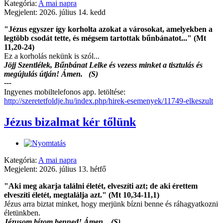
Kategória:
A mai napra
Megjelent: 2026. július 14. kedd
"Jézus egyszer így korholta azokat a városokat, amelyekben a
legtöbb csodát tette, és mégsem tartottak bűnbánatot..." (Mt
11,20-24)
Ez a korholás nekünk is szól...
Jöjj Szentlélek, Bűnbánat Lelke és vezess minket a tisztulás és
megújulás útján! Ámen. (S)
---
Ingyenes mobiltelefonos app. letöltése:
http://szeretetfoldje.hu/index.php/hirek-esemenyek/11749-elkeszult
Jézus bizalmat kér tőlünk
Kategória:
A mai napra
Megjelent: 2026. július 13. hétfő
"Aki meg akarja találni életét, elveszíti azt; de aki érettem
elveszíti életét, megtalálja azt." (Mt 10,34-11,1)
Jézus arra biztat minket, hogy merjünk bízni benne és ráhagyatkozni
életünkben.
Jézusom bízom benned! Ámen. (S)