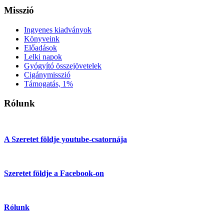
Misszió
Ingyenes kiadványok
Könyveink
Előadások
Lelki napok
Gyógyító összejövetelek
Cigánymisszió
Támogatás, 1%
Rólunk
A Szeretet földje youtube-csatornája
Szeretet földje a Facebook-on
Rólunk