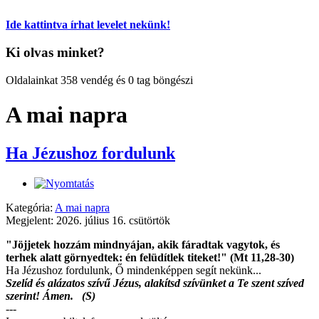
Ide kattintva írhat levelet nekünk!
Ki olvas minket?
Oldalainkat 358 vendég és 0 tag böngészi
A mai napra
Ha Jézushoz fordulunk
Kategória:
A mai napra
Megjelent: 2026. július 16. csütörtök
"Jöjjetek hozzám mindnyájan, akik fáradtak vagytok, és
terhek alatt görnyedtek: én felüdítlek titeket!" (Mt 11,28-30)
Ha Jézushoz fordulunk, Ő mindenképpen segít nekünk...
Szelíd és alázatos szívű Jézus, alakítsd szívünket a Te szent szíved
szerint! Ámen. (S)
---