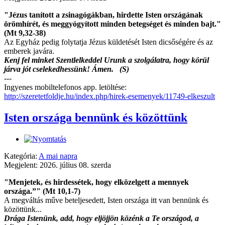
"Jézus tanított a zsinagógákban, hirdette Isten országának
örömhírét, és meggyógyított minden betegséget és minden bajt."
(Mt 9,32-38)
Az Egyház pedig folytatja Jézus küldetését Isten dicsőségére és az
emberek javára.
Kenj fel minket Szentlelkeddel Urunk a szolgálatra, hogy körül
járva jót cselekedhessünk! Ámen. (S)
---
Ingyenes mobiltelefonos app. letöltése:
http://szeretetfoldje.hu/index.php/hirek-esemenyek/11749-elkeszult
Isten országa bennünk és közöttünk
Kategória:
A mai napra
Megjelent: 2026. július 08. szerda
"Menjetek, és hirdessétek, hogy elközelgett a mennyek
országa.”" (Mt 10,1-7)
A megváltás műve beteljesedett, Isten országa itt van bennünk és
közöttünk...
Drága Istenünk, add, hogy eljöjjön közénk a Te országod, a