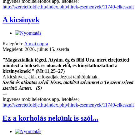
Ingyenes mobiltelefonos app. letöltése:
http://szeretetfoldje.hu/index.php/hirek-esemenyek/11749-elkeszult
A kicsinyek
Kategória:
A mai napra
Megjelent: 2026. július 15. szerda
"Magasztallak téged, Atyám, ég és föld Ura, mert elrejtetted
mindezt a bölcsek és okosak elől, és kinyilatkoztattad a
kicsinyeknek!" (Mt 11,25–27)
A kicsinyek, akik elfogadják Jézust tanítójuknak.
Szelíd és alázatos szívű Jézus, alakítsd szívünket a Te szent szíved
szerint! Ámen. (S)
---
Ingyenes mobiltelefonos app. letöltése:
http://szeretetfoldje.hu/index.php/hirek-esemenyek/11749-elkeszult
Ez a korholás nekünk is szól...