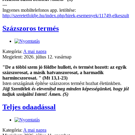
---
Ingyenes mobiltelefonos app. letöltése:
http://szeretetfoldje.hu/index.php/hirek-esemenyek/11749-elkeszult
Százszoros termés
Kategória:
A mai napra
Megjelent: 2026. július 12. vasárnap
"De a többi szem jó földbe hullott, és termést hozott: az egyik
százszorosat, a másik hatvanszorosat, a harmadik
harmincszorosat. " (Mt 13,1-23)
Isten országának építése százszoros termést hozhat életünkben.
Jöjj Szentlélek és elevenítsd meg minden képességünket, hogy jól
tudjuk szolgálni Istent! Ámen. (S)
Teljes odaadással
Kategória:
A mai napra