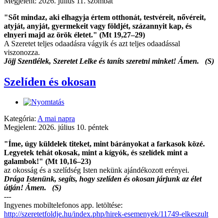
Megjelent: 2026. július 11. szombat
"Sőt mindaz, aki elhagyja értem otthonát, testvéreit, nővéreit,
atyját, anyját, gyermekeit vagy földjét, százannyit kap, és
elnyeri majd az örök életet." (Mt 19,27–29)
A Szeretet teljes odaadásra vágyik és azt teljes odaadással
viszonozza.
Jöjj Szentlélek, Szeretet Lelke és taníts szeretni minket! Ámen. (S)
Szelíden és okosan
Kategória:
A mai napra
Megjelent: 2026. július 10. péntek
"Íme, úgy küldelek titeket, mint bárányokat a farkasok közé.
Legyetek tehát okosak, mint a kígyók, és szelídek mint a
galambok!" (Mt 10,16–23)
az okosság és a szelídség Isten nekünk ajándékozott erényei.
Drága Istenünk, segíts, hogy szelíden és okosan járjunk az élet
útján! Ámen. (S)
---
Ingyenes mobiltelefonos app. letöltése:
http://szeretetfoldje.hu/index.php/hirek-esemenyek/11749-elkeszult