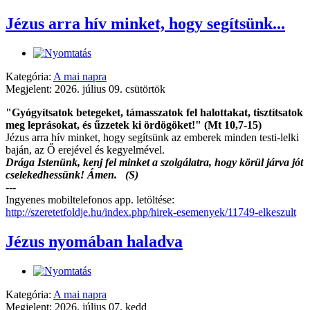
Jézus arra hív minket, hogy segítsünk...
Kategória:
A mai napra
Megjelent: 2026. július 09. csütörtök
"Gyógyítsatok betegeket, támasszatok fel halottakat, tisztítsatok
meg leprásokat, és űzzetek ki ördögöket!" (Mt 10,7-15)
Jézus arra hív minket, hogy segítsünk az emberek minden testi-lelki
baján, az Ő erejével és kegyelmével.
Drága Istenünk, kenj fel minket a szolgálatra, hogy körül járva jót
cselekedhessünk! Ámen. (S)
---
Ingyenes mobiltelefonos app. letöltése:
http://szeretetfoldje.hu/index.php/hirek-esemenyek/11749-elkeszult
Jézus nyomában haladva
Kategória:
A mai napra
Megjelent: 2026. július 07. kedd