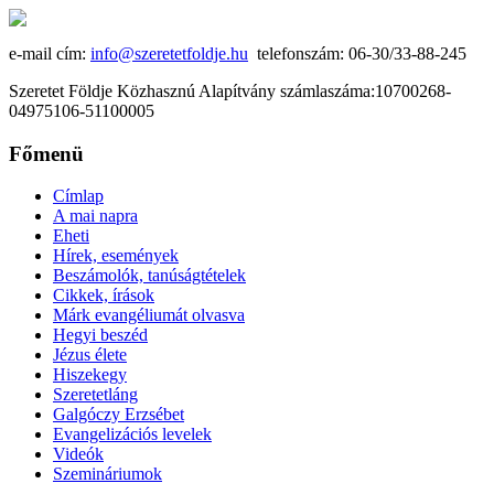
e-mail cím:
info@szeretetfoldje.hu
telefonszám: 06-30/33-88-245
Szeretet Földje Közhasznú Alapítvány számlaszáma:10700268-
04975106-51100005
Főmenü
Címlap
A mai napra
Eheti
Hírek, események
Beszámolók, tanúságtételek
Cikkek, írások
Márk evangéliumát olvasva
Hegyi beszéd
Jézus élete
Hiszekegy
Szeretetláng
Galgóczy Erzsébet
Evangelizációs levelek
Videók
Szemináriumok