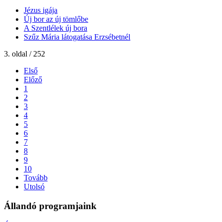
Jézus igája
Új bor az új tömlőbe
A Szentlélek új bora
Szűz Mária látogatása Erzsébetnél
3. oldal / 252
Első
Előző
1
2
3
4
5
6
7
8
9
10
Tovább
Utolsó
Állandó programjaink