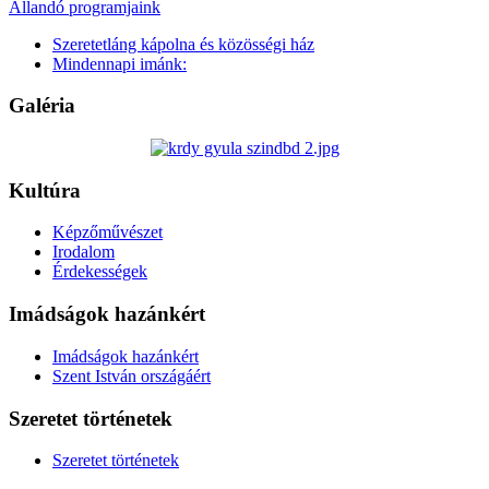
Állandó programjaink
Szeretetláng kápolna és közösségi ház
Mindennapi imánk:
Galéria
Kultúra
Képzőművészet
Irodalom
Érdekességek
Imádságok hazánkért
Imádságok hazánkért
Szent István országáért
Szeretet történetek
Szeretet történetek