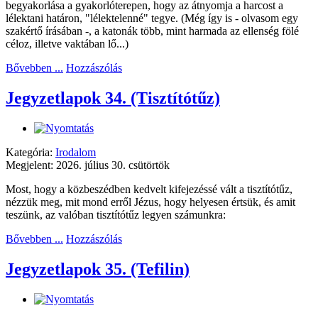
begyakorlása a gyakorlóterepen, hogy az átnyomja a harcost a
lélektani határon, "lélektelenné" tegye. (Még így is - olvasom egy
szakértő írásában -, a katonák több, mint harmada az ellenség fölé
céloz, illetve vaktában lő...)
Bővebben ...
Hozzászólás
Jegyzetlapok 34. (Tisztítótűz)
Kategória:
Irodalom
Megjelent: 2026. július 30. csütörtök
Most, hogy a közbeszédben kedvelt kifejezéssé vált a tisztítótűz,
nézzük meg, mit mond erről Jézus, hogy helyesen értsük, és amit
teszünk, az valóban tisztítótűz legyen számunkra:
Bővebben ...
Hozzászólás
Jegyzetlapok 35. (Tefilin)