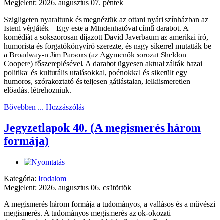
Megjelent: 2026. augusztus 07. péntek
Szigligeten nyaraltunk és megnéztük az ottani nyári színházban az
Isteni végjáték – Egy este a Mindenhatóval című darabot. A
komédiát a sokszorosan díjazott David Javerbaum az amerikai író,
humorista és forgatókönyvíró szerezte, és nagy sikerrel mutatták be
a Broadway-n Jim Parsons (az Agymenők sorozat Sheldon
Coopere) főszereplésével. A darabot ügyesen aktualizálták hazai
politikai és kulturális utalásokkal, poénokkal és sikerült egy
humoros, szórakoztató és teljesen gátlástalan, lelkiismeretlen
előadást létrehozniuk.
Bővebben ...
Hozzászólás
Jegyzetlapok 40. (A megismerés három
formája)
Kategória:
Irodalom
Megjelent: 2026. augusztus 06. csütörtök
A megismerés három formája a tudományos, a vallásos és a művészi
megismerés. A tudományos megismerés az ok-okozati