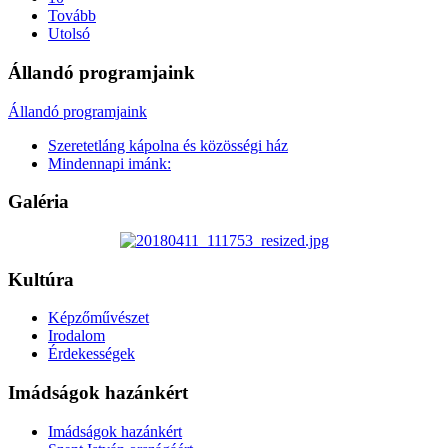
Tovább
Utolsó
Állandó programjaink
Állandó programjaink
Szeretetláng kápolna és közösségi ház
Mindennapi imánk:
Galéria
Kultúra
Képzőművészet
Irodalom
Érdekességek
Imádságok hazánkért
Imádságok hazánkért