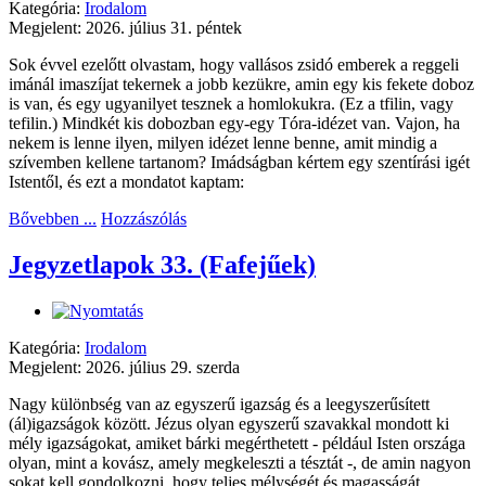
Kategória:
Irodalom
Megjelent: 2026. július 31. péntek
Sok évvel ezelőtt olvastam, hogy vallásos zsidó emberek a reggeli
imánál imaszíjat tekernek a jobb kezükre, amin egy kis fekete doboz
is van, és egy ugyanilyet tesznek a homlokukra. (Ez a tfilin, vagy
tefilin.) Mindkét kis dobozban egy-egy Tóra-idézet van. Vajon, ha
nekem is lenne ilyen, milyen idézet lenne benne, amit mindig a
szívemben kellene tartanom? Imádságban kértem egy szentírási igét
Istentől, és ezt a mondatot kaptam:
Bővebben ...
Hozzászólás
Jegyzetlapok 33. (Fafejűek)
Kategória:
Irodalom
Megjelent: 2026. július 29. szerda
Nagy különbség van az egyszerű igazság és a leegyszerűsített
(ál)igazságok között. Jézus olyan egyszerű szavakkal mondott ki
mély igazságokat, amiket bárki megérthetett - például Isten országa
olyan, mint a kovász, amely megkeleszti a tésztát -, de amin nagyon
sokat kell gondolkozni, hogy teljes mélységét és magasságát