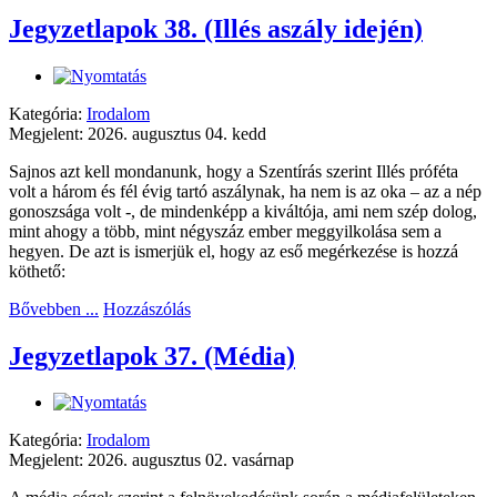
Jegyzetlapok 38. (Illés aszály idején)
Kategória:
Irodalom
Megjelent: 2026. augusztus 04. kedd
Sajnos azt kell mondanunk, hogy a Szentírás szerint Illés próféta
volt a három és fél évig tartó aszálynak, ha nem is az oka – az a nép
gonoszsága volt -, de mindenképp a kiváltója, ami nem szép dolog,
mint ahogy a több, mint négyszáz ember meggyilkolása sem a
hegyen. De azt is ismerjük el, hogy az eső megérkezése is hozzá
köthető:
Bővebben ...
Hozzászólás
Jegyzetlapok 37. (Média)
Kategória:
Irodalom
Megjelent: 2026. augusztus 02. vasárnap