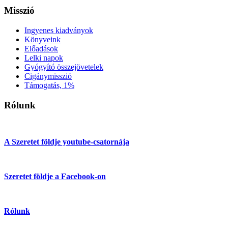
Misszió
Ingyenes kiadványok
Könyveink
Előadások
Lelki napok
Gyógyító összejövetelek
Cigánymisszió
Támogatás, 1%
Rólunk
A Szeretet földje youtube-csatornája
Szeretet földje a Facebook-on
Rólunk