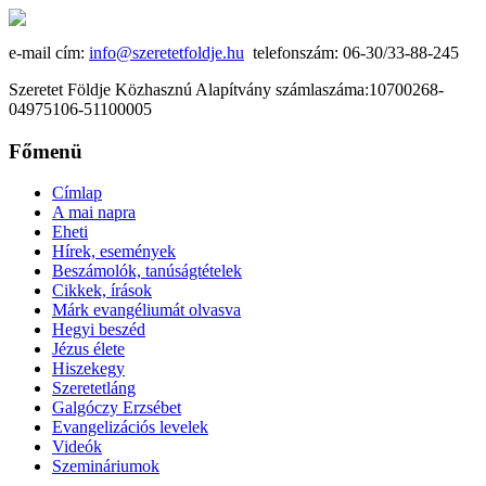
e-mail cím:
info@szeretetfoldje.hu
telefonszám: 06-30/33-88-245
Szeretet Földje Közhasznú Alapítvány számlaszáma:10700268-
04975106-51100005
Főmenü
Címlap
A mai napra
Eheti
Hírek, események
Beszámolók, tanúságtételek
Cikkek, írások
Márk evangéliumát olvasva
Hegyi beszéd
Jézus élete
Hiszekegy
Szeretetláng
Galgóczy Erzsébet
Evangelizációs levelek
Videók
Szemináriumok