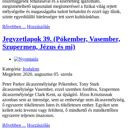
összefüggések feltárásával és a kísérletileg igazolható,
megismételhető tapasztalati megismeréssel a fizikai világ rejtett
mélységeibe és magasságaiba tudott behatolni és ezzel úgy tűnik,
szinte egyedülálló hitelességre tett szert kultúránkban.
Bővebben ...
Hozzászólás
Jegyzetlapok 39. (Pókember, Vasember,
Szupermen, Jézus és mi)
Kategória:
Irodalom
Megjelent: 2026. augusztus 05. szerda
Peter Parker álcaszemélyisége Pókember, Tony Stark
álcaszemélyisége Vasember, ezzel szemben fordítva, Szupermen
álcaszemélyisége Clark Kent, az újságíró. Jézus Krisztusnak
azonban sem az istensége, sem az embersége nem álcaszemélyiség,
ő egyszerre tökéletesen Isten és tökéletesen ember. Egyiket sem
kellett neki levenni vagy felölteni, ő mindkettő és mindkettőben
egyszerre teljesen önazonos.
Bővebben ...
Hozzászólás