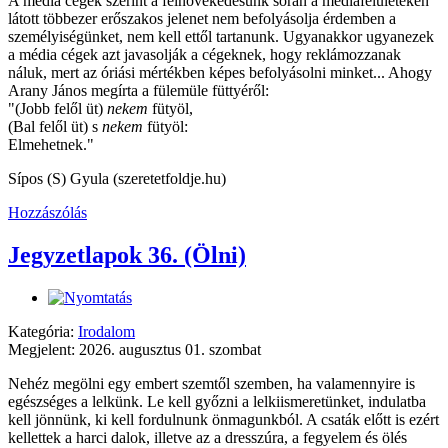
A média cégek szerint a felnövekedésünk során a médiafelületeken
látott többezer erőszakos jelenet nem befolyásolja érdemben a
személyiségünket, nem kell ettől tartanunk. Ugyanakkor ugyanezek
a média cégek azt javasolják a cégeknek, hogy reklámozzanak
náluk, mert az óriási mértékben képes befolyásolni minket... Ahogy
Arany János megírta a fülemüle füttyéről:
"(Jobb felől üt)
nekem
fütyöl,
(Bal felől üt) s
nekem
fütyöl:
Elmehetnek."
Sípos (S) Gyula (szeretetfoldje.hu)
Hozzászólás
Jegyzetlapok 36. (Ölni)
Kategória:
Irodalom
Megjelent: 2026. augusztus 01. szombat
Nehéz megölni egy embert szemtől szemben, ha valamennyire is
egészséges a lelkünk. Le kell győzni a lelkiismeretünket, indulatba
kell jönnünk, ki kell fordulnunk önmagunkból. A csaták előtt is ezért
kellettek a harci dalok, illetve az a dresszúra, a fegyelem és ölés