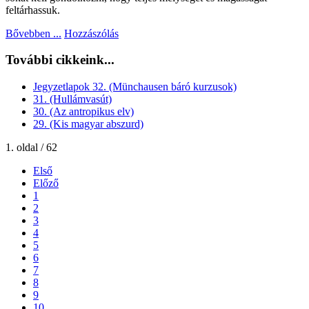
feltárhassuk.
Bővebben ...
Hozzászólás
További cikkeink...
Jegyzetlapok 32. (Münchausen báró kurzusok)
31. (Hullámvasút)
30. (Az antropikus elv)
29. (Kis magyar abszurd)
1. oldal / 62
Első
Előző
1
2
3
4
5
6
7
8
9
10