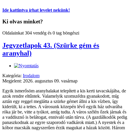
Ide kattintva írhat levelet nekünk!
Ki olvas minket?
Oldalainkat 304 vendég és 0 tag böngészi
Jegyzetlapok 43. (Szürke gém és
aranyhal)
Kategória:
Irodalom
Megjelent: 2026. augusztus 09. vasárnap
Egyik ismerősöm aranyhalakat telepített a kis kerti tavacskájába, de
azok rendre eltűntek. Valamelyik szomszédra gyanakodott, míg
aztán egy reggel meglátta a szürke gémet állni a kis vízben, így
kiderült, ki a tettes. A városunk közepén lévő egyik ház udvarába
róka jár be, vitte a tyúkot, amíg tudta. A város szélén őzek járnak és
a vaddisznó is belátogat, ennivaló után túrva. (A gazdálkodók pedig
panaszkodnak az egyre szaporodó vadkárok miatt.) A nyestek és a
kóbor macskák nagyszerűen érzik magukat a házak között. Három