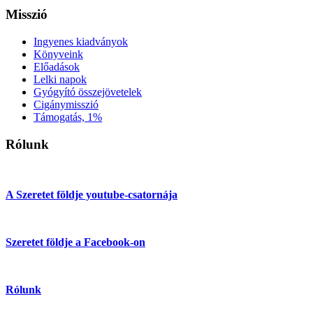
Misszió
Ingyenes kiadványok
Könyveink
Előadások
Lelki napok
Gyógyító összejövetelek
Cigánymisszió
Támogatás, 1%
Rólunk
A Szeretet földje youtube-csatornája
Szeretet földje a Facebook-on
Rólunk