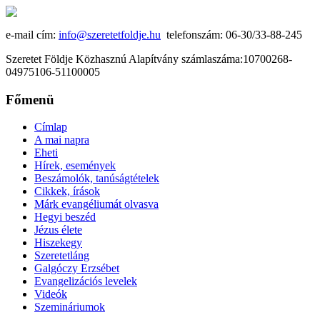
e-mail cím:
info@szeretetfoldje.hu
telefonszám: 06-30/33-88-245
Szeretet Földje Közhasznú Alapítvány számlaszáma:10700268-
04975106-51100005
Főmenü
Címlap
A mai napra
Eheti
Hírek, események
Beszámolók, tanúságtételek
Cikkek, írások
Márk evangéliumát olvasva
Hegyi beszéd
Jézus élete
Hiszekegy
Szeretetláng
Galgóczy Erzsébet
Evangelizációs levelek
Videók
Szemináriumok