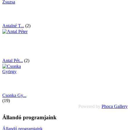
Antalné T...
(2)
Antal Pét...
(2)
Csonka Gy...
(19)
Powered by
Phoca Gallery
Állandó programjaink
Állandó programjaink