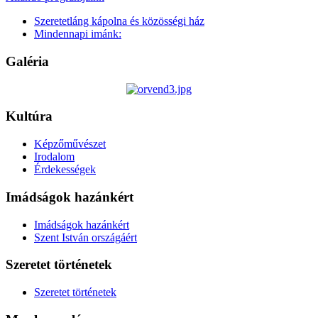
Szeretetláng kápolna és közösségi ház
Mindennapi imánk:
Galéria
Kultúra
Képzőművészet
Irodalom
Érdekességek
Imádságok hazánkért
Imádságok hazánkért
Szent István országáért
Szeretet történetek
Szeretet történetek