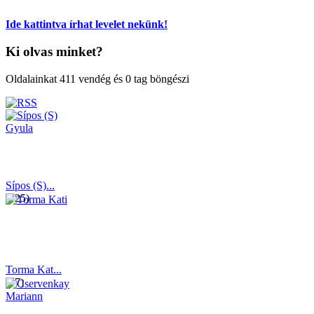
Ide kattintva írhat levelet nekünk!
Ki olvas minket?
Oldalainkat 411 vendég és 0 tag böngészi
Sípos (S)...
(125)
Torma Kat...
(37)