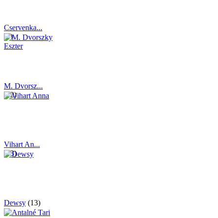
Cservenka...
(7)
M. Dvorsz...
(12)
Vihart An...
(43)
Dewsy
(13)