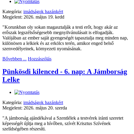
Kategória:
imádságok hazánkért
Megjelent: 2026. május 19. kedd
"Korunkban oly sokan magasztalják a testi erőt, hogy akár az
erőszak legszélsőségesebb megnyilvánulásait is elfogadják.
Valójában az ember saját gyengeségét tapasztalja meg minden nap,
különösen a lelkiek és az erkölcs terén, amikor enged belső
szenvedélyeinek, környezeti nyomásának.
Bővebben ...
Hozzászólás
Pünkösdi kilenced - 6. nap: A Jámborság
Lelke
Kategória:
imádságok hazánkért
Megjelent: 2026. május 20. szerda
"A jámborság ajándékával a Szentlélek a testvérek iránti szeretet
képességét újítja meg a hívőben, szívét Krisztus Szívének
szelídségében részesíti.