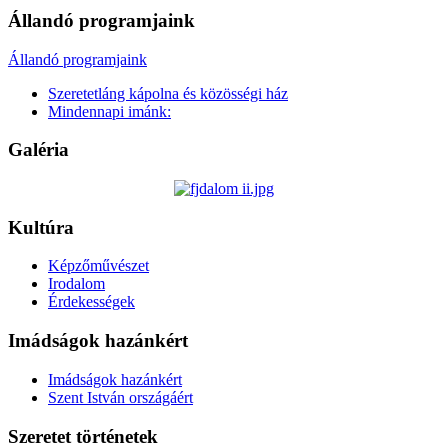
Állandó programjaink
Állandó programjaink
Szeretetláng kápolna és közösségi ház
Mindennapi imánk:
Galéria
Kultúra
Képzőművészet
Irodalom
Érdekességek
Imádságok hazánkért
Imádságok hazánkért
Szent István országáért
Szeretet történetek