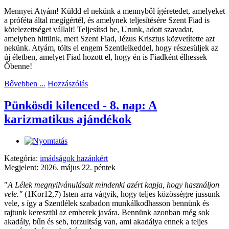
Mennyei Atyám! Küldd el nekünk a mennyből ígéretedet, amelyeket
a próféta által megígértél, és amelynek teljesítésére Szent Fiad is
kötelezettséget vállalt! Teljesítsd be, Urunk, adott szavadat,
amelyben hittünk, mert Szent Fiad, Jézus Krisztus közvetítette azt
nekünk. Atyám, tölts el engem Szentlelkeddel, hogy részesüljek az
új életben, amelyet Fiad hozott el, hogy én is Fiadként élhessek
Őbenne!
Bővebben ...
Hozzászólás
Pünkösdi kilenced - 8. nap: A
karizmatikus ajándékok
Kategória:
imádságok hazánkért
Megjelent: 2026. május 22. péntek
"
A Lélek megnyilvánulásait mindenki azért kapja, hogy használjon
vele."
(1Kor12,7) Isten arra vágyik, hogy teljes közösségre jussunk
vele, s így a Szentlélek szabadon munkálkodhasson bennünk és
rajtunk keresztül az emberek javára. Bennünk azonban még sok
akadály, bűn és seb, torzultság van, ami akadálya ennek a teljes