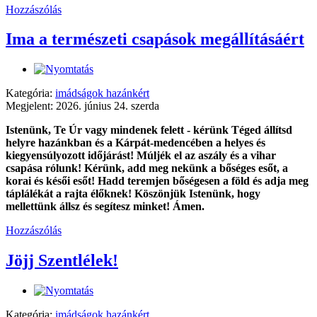
Hozzászólás
Ima a természeti csapások megállításáért
Kategória:
imádságok hazánkért
Megjelent: 2026. június 24. szerda
Istenünk, Te Úr vagy mindenek felett - kérünk Téged állítsd
helyre hazánkban és a Kárpát-medencében a helyes és
kiegyensúlyozott időjárást! Múljék el az aszály és a vihar
csapása rólunk! Kérünk, add meg nekünk a bőséges esőt, a
korai és késői esőt! Hadd teremjen bőségesen a föld és adja meg
táplálékát a rajta élőknek! Köszönjük Istenünk, hogy
mellettünk állsz és segítesz minket! Ámen.
Hozzászólás
Jöjj Szentlélek!
Kategória:
imádságok hazánkért