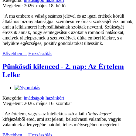
Kategória:
imádságok hazánkért
Megjelent: 2026. május 18. hétfő
"A ma embere a válság számos jelével és az igazi értékek körüli
általános bizonytalansággal szembesülve óriási szükségét érzi annak,
amit a lelkiismeret helyreállításának szoktak nevezni. Szükségét
érezzük annak, hogy semlegesítsük azokat a romboló hatásokat,
amelyek rátelepszenek a szenvedélyek dúlta emberi lélekre, s a
helyükre egészséges, pozitív gondolatokat ültessünk.
Bővebben ...
Hozzászólás
Pünkösdi kilenced - 2. nap: Az Értelem
Lelke
Kategória:
imádságok hazánkért
Megjelent: 2026. május 16. szombat
"Az értelem, vagyis az intellektus szó a latin '
intus legere
'
kifejezésből ered, ami azt jelenti, beleolvasni valamibe, vagyis
valaminek a lényegébe hatolni, teljes mélységében megérteni.
Bővebben ...
Hozzászólás