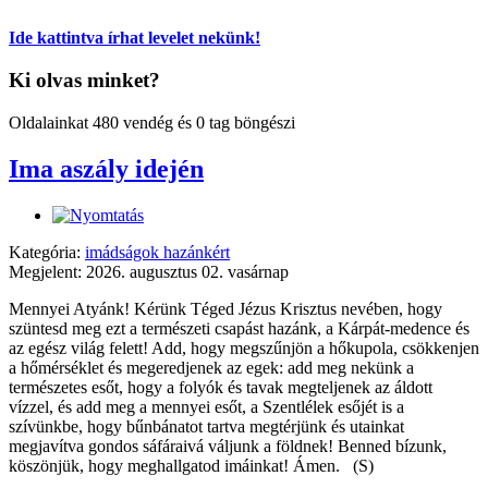
Ide kattintva írhat levelet nekünk!
Ki olvas minket?
Oldalainkat 480 vendég és 0 tag böngészi
Ima aszály idején
Kategória:
imádságok hazánkért
Megjelent: 2026. augusztus 02. vasárnap
Mennyei Atyánk! Kérünk Téged Jézus Krisztus nevében, hogy
szüntesd meg ezt a természeti csapást hazánk, a Kárpát-medence és
az egész világ felett! Add, hogy megszűnjön a hőkupola, csökkenjen
a hőmérséklet és megeredjenek az egek: add meg nekünk a
természetes esőt, hogy a folyók és tavak megteljenek az áldott
vízzel, és add meg a mennyei esőt, a Szentlélek esőjét is a
szívünkbe, hogy bűnbánatot tartva megtérjünk és utainkat
megjavítva gondos sáfáraivá váljunk a földnek! Benned bízunk,
köszönjük, hogy meghallgatod imáinkat! Ámen. (S)