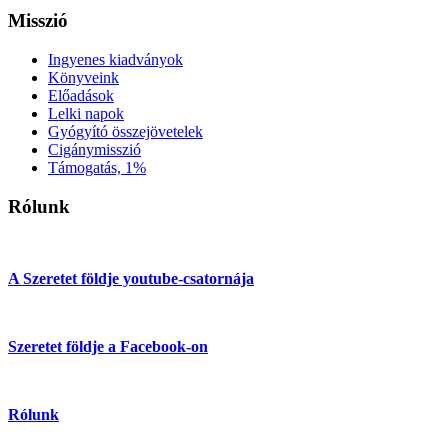
Misszió
Ingyenes kiadványok
Könyveink
Előadások
Lelki napok
Gyógyító összejövetelek
Cigánymisszió
Támogatás, 1%
Rólunk
A Szeretet földje youtube-csatornája
Szeretet földje a Facebook-on
Rólunk