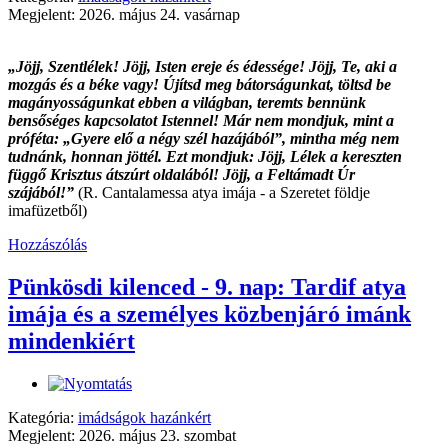
Megjelent: 2026. május 24. vasárnap
„Jöjj, Szentlélek! Jöjj, Isten ereje és édessége! Jöjj, Te, aki a
mozgás és a béke vagy! Újítsd meg bátorságunkat, töltsd be
magányosságunkat ebben a világban, teremts bennünk
bensőséges kapcsolatot Istennel! Már nem mondjuk, mint a
próféta: „Gyere elő a négy szél hazájából”, mintha még nem
tudnánk, honnan jöttél. Ezt mondjuk: Jöjj, Lélek a kereszten
függő Krisztus átszúrt oldalából! Jöjj, a Feltámadt Úr
szájából!”
(R. Cantalamessa atya imája - a Szeretet földje
imafüzetből)
Hozzászólás
Pünkösdi kilenced - 9. nap: Tardif atya
imája és a személyes közbenjáró imánk
mindenkiért
Kategória:
imádságok hazánkért
Megjelent: 2026. május 23. szombat