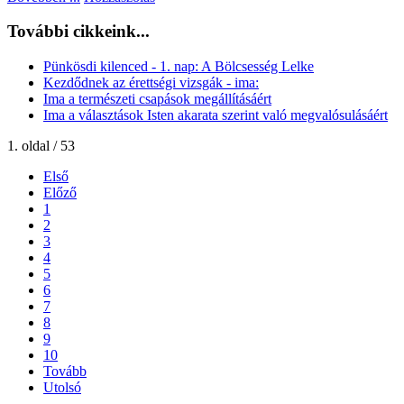
További cikkeink...
Pünkösdi kilenced - 1. nap: A Bölcsesség Lelke
Kezdődnek az érettségi vizsgák - ima:
Ima a természeti csapások megállításáért
Ima a választások Isten akarata szerint való megvalósulásáért
1. oldal / 53
Első
Előző
1
2
3
4
5
6
7
8
9
10
Tovább
Utolsó