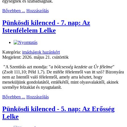
egységnek és szabadságnak.
Bővebben ...
Hozzászólás
Pünkösdi kilenced - 7. nap: Az
Istenfélelem Lelke
Kategória:
imádságok hazánkért
Megjelent: 2026. május 21. csütörtök
"A Szentírás azt mondja: "
a bölcsesség kezdete az Úr félelme
"
(Zsolt 111,10; Péld 1,7). De miféle félelemről van itt szó? Bizonyára
nem az Istentől való félelemről, amely arra késztet, hogy
meneküljünk gondolatától, emlékétől, mint olyasvalakitől, akinek
személye felzaklat és nyugtalanít.
Bővebben ...
Hozzászólás
Pünkösdi kilenced - 5. nap: Az Erősség
Lelke