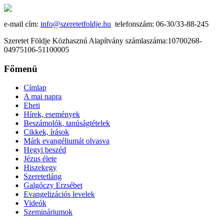
e-mail cím:
info@szeretetfoldje.hu
telefonszám: 06-30/33-88-245
Szeretet Földje Közhasznú Alapítvány számlaszáma:10700268-
04975106-51100005
Főmenü
Címlap
A mai napra
Eheti
Hírek, események
Beszámolók, tanúságtételek
Cikkek, írások
Márk evangéliumát olvasva
Hegyi beszéd
Jézus élete
Hiszekegy
Szeretetláng
Galgóczy Erzsébet
Evangelizációs levelek
Videók
Szemináriumok