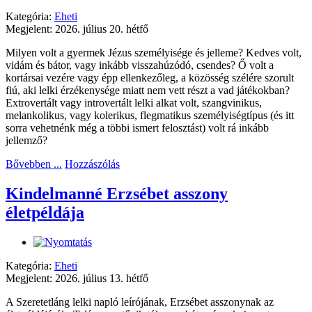
Kategória:
Eheti
Megjelent: 2026. július 20. hétfő
Milyen volt a gyermek Jézus személyisége és jelleme? Kedves volt,
vidám és bátor, vagy inkább visszahúzódó, csendes? Ő volt a
kortársai vezére vagy épp ellenkezőleg, a közösség szélére szorult
fiú, aki lelki érzékenysége miatt nem vett részt a vad játékokban?
Extrovertált vagy introvertált lelki alkat volt, szangvinikus,
melankolikus, vagy kolerikus, flegmatikus személyiségtípus (és itt
sorra vehetnénk még a többi ismert felosztást) volt rá inkább
jellemző?
Bővebben ...
Hozzászólás
Kindelmanné Erzsébet asszony
életpéldája
Kategória:
Eheti
Megjelent: 2026. július 13. hétfő
A Szeretetláng lelki napló leírójának, Erzsébet asszonynak az