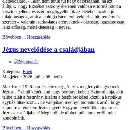
életpéldájáról - Talán nem tűnik túl nagy bátorságnak, ha azt
állítjuk, hogy Erzsébet asszony életében valóban kiformálódott a
krisztusi jellem, és ezért megfigyelhetők az életében azok a jó
tulajdonságok, amit a teológia isteni erényeknek – hit, remény és
szeretet -, valamint sarka-latos erényeknek - okosság, igazságosság,
lelki erősség, mértékletesség -, nevez.
Bővebben ...
Hozzászólás
Jézus nevelődése a családjában
Kategória:
Eheti
Megjelent: 2026. július 06. hétfő
Max Ernst 1926-ban festette meg „A szűz megfenyíti a gyermek
Jézust…” című képét, ami nagy botrányt keltett. Szigorú apja, akit
telibe talált a festmény, kizárta a festőt örökösei közül, a katolikus
egyház tiltakozott… de valójában mennyit tudhatunk arról, hogy
kapott-e a fenekére Jézus egyet? Hogyan nevelődött a gyermek
Jézus a családjában? Meglepő, de többet tudhatunk erről, mint
gondolnánk.
Bővebben ...
Hozzászólás