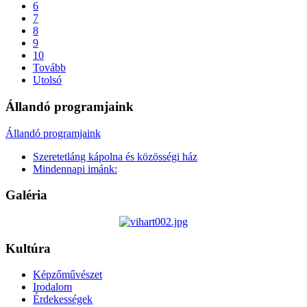
6
7
8
9
10
Tovább
Utolsó
Állandó programjaink
Állandó programjaink
Szeretetláng kápolna és közösségi ház
Mindennapi imánk:
Galéria
Kultúra
Képzőművészet
Irodalom
Érdekességek