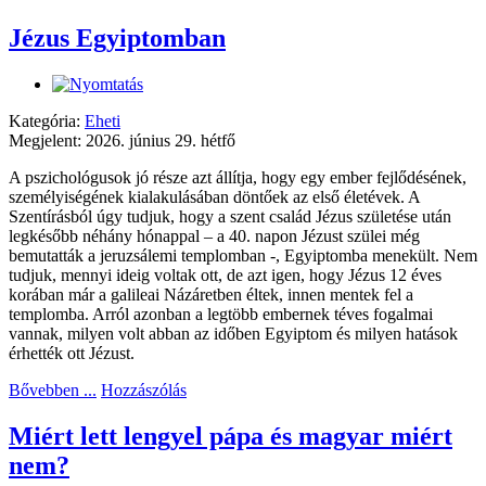
Jézus Egyiptomban
Kategória:
Eheti
Megjelent: 2026. június 29. hétfő
A pszichológusok jó része azt állítja, hogy egy ember fejlődésének,
személyiségének kialakulásában döntőek az első életévek. A
Szentírásból úgy tudjuk, hogy a szent család Jézus születése után
legkésőbb néhány hónappal – a 40. napon Jézust szülei még
bemutatták a jeruzsálemi templomban -, Egyiptomba menekült. Nem
tudjuk, mennyi ideig voltak ott, de azt igen, hogy Jézus 12 éves
korában már a galileai Názáretben éltek, innen mentek fel a
templomba. Arról azonban a legtöbb embernek téves fogalmai
vannak, milyen volt abban az időben Egyiptom és milyen hatások
érhették ott Jézust.
Bővebben ...
Hozzászólás
Miért lett lengyel pápa és magyar miért
nem?