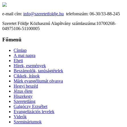
e-mail cím:
info@szeretetfoldje.hu
telefonszám: 06-30/33-88-245
Szeretet Földje Közhasznú Alapítvány számlaszáma:10700268-
04975106-51100005
Főmenü
Címlap
A mai napra
Eheti
Hírek, események
Beszámolók, tanúságtételek
Cikkek, írások
Márk evangéliumát olvasva
Hegyi beszéd
Jézus élete
Hiszekegy
Szeretetláng
Galgóczy Erzsébet
Evangelizációs levelek
Videók
Szemináriumok