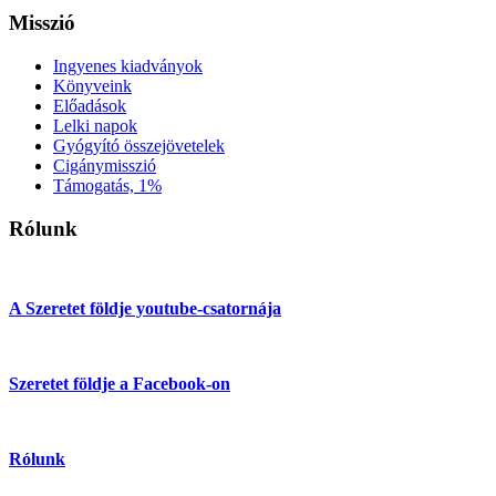
Misszió
Ingyenes kiadványok
Könyveink
Előadások
Lelki napok
Gyógyító összejövetelek
Cigánymisszió
Támogatás, 1%
Rólunk
A Szeretet földje youtube-csatornája
Szeretet földje a Facebook-on
Rólunk