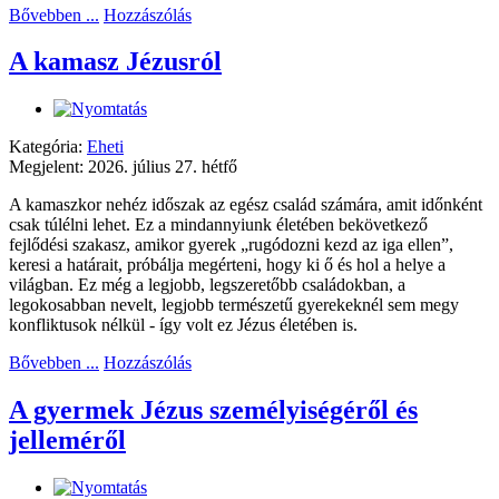
Bővebben ...
Hozzászólás
A kamasz Jézusról
Kategória:
Eheti
Megjelent: 2026. július 27. hétfő
A kamaszkor nehéz időszak az egész család számára, amit időnként
csak túlélni lehet. Ez a mindannyiunk életében bekövetkező
fejlődési szakasz, amikor gyerek „rugódozni kezd az iga ellen”,
keresi a határait, próbálja megérteni, hogy ki ő és hol a helye a
világban. Ez még a legjobb, legszeretőbb családokban, a
legokosabban nevelt, legjobb természetű gyerekeknél sem megy
konfliktusok nélkül - így volt ez Jézus életében is.
Bővebben ...
Hozzászólás
A gyermek Jézus személyiségéről és
jelleméről