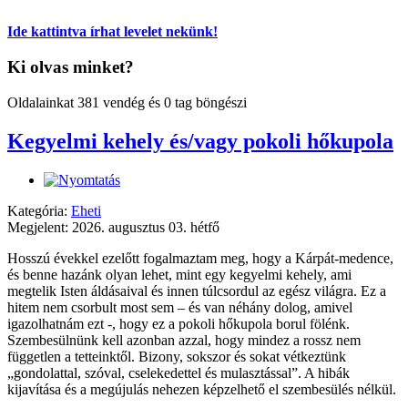
Ide kattintva írhat levelet nekünk!
Ki olvas minket?
Oldalainkat 381 vendég és 0 tag böngészi
Kegyelmi kehely és/vagy pokoli hőkupola
Kategória:
Eheti
Megjelent: 2026. augusztus 03. hétfő
Hosszú évekkel ezelőtt fogalmaztam meg, hogy a Kárpát-medence,
és benne hazánk olyan lehet, mint egy kegyelmi kehely, ami
megtelik Isten áldásaival és innen túlcsordul az egész világra. Ez a
hitem nem csorbult most sem – és van néhány dolog, amivel
igazolhatnám ezt -, hogy ez a pokoli hőkupola borul fölénk.
Szembesülnünk kell azonban azzal, hogy mindez a rossz nem
független a tetteinktől. Bizony, sokszor és sokat vétkeztünk
„gondolattal, szóval, cselekedettel és mulasztással”. A hibák
kijavítása és a megújulás nehezen képzelhető el szembesülés nélkül.