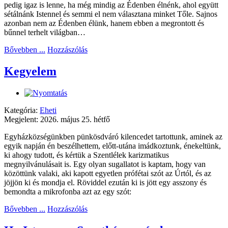
pedig igaz is lenne, ha még mindig az Édenben élnénk, ahol együtt
sétálnánk Istennel és semmi el nem választana minket Tőle. Sajnos
azonban nem az Édenben élünk, hanem ebben a megrontott és
bűnnel terhelt világban…
Bővebben ...
Hozzászólás
Kegyelem
Kategória:
Eheti
Megjelent: 2026. május 25. hétfő
Egyházközségünkben pünkösdváró kilencedet tartottunk, aminek az
egyik napján én beszélhettem, előtt-utána imádkoztunk, énekeltünk,
ki ahogy tudott, és kértük a Szentlélek karizmatikus
megnyilvánulásait is. Egy olyan sugallatot is kaptam, hogy van
közöttünk valaki, aki kapott egyetlen prófétai szót az Úrtól, és az
jöjjön ki és mondja el. Röviddel ezután ki is jött egy asszony és
bemondta a mikrofonba azt az egy szót:
Bővebben ...
Hozzászólás