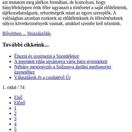
azt mutatom meg játékos formában, de komolyan, hogy
hányféleképpen értik félre ugyanazt a történetet a saját előítéleteink,
tájékozatlanságunk, sebzettségeik miatt az egyes szereplők. A
valóságban azonban ezeknek az előítéleteknek és félreértéseknek
súlyos következményeik vannak, amikkel szembe kell néznünk.
Bővebben ...
Hozzászólás
További cikkeink...
Éhezni és szomjazni a Szentlélekre
A teremtett világ sóvárogva várja Isten gyermekeit
Néhány megjegyzés a Szűzanya áprilisi medjugorjei
üzenetéhez
Választások és a csodatévő Úr
1. oldal / 74
Első
Előző
1
2
3
4
5