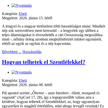
Kategória:
Eheti
Megjelent: 2026. június 15. hétfő
A lengyel és a magyar történelem több hasonlóságot mutat. Mindkét
nép sok szenvedésen ment keresztül – a lengyelek egy időben a
teljes államiságukat is elveszítették a cári Oroszország megszállása
miatt -, néhány dolog azonban megkülönböztet minket egymástól,
ebből az egyik az egyház és a nép kapcsolata.
Bővebben ...
Hozzászólás
Hogyan telhetek el Szentlélekkel?
Kategória:
Eheti
Megjelent: 2026. június 08. hétfő
Pál apostol szerint „
Őbenne – azaz Istenben - élünk, mozgunk és
vagyunk
” (ApCsel 17, 28), így a legegyszerűbb válasz arra a
kérdésre, hogyan telhetek el Szentlélekkel, az, hogy ugyanolyan
egyszerűen és magától értetődően, mint ahogy levegőt veszünk! Ez