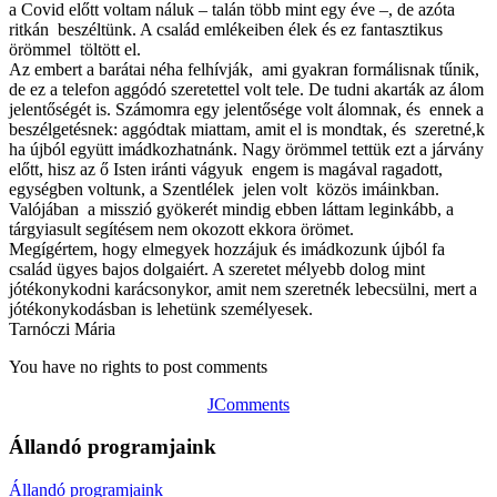
a Covid előtt voltam náluk – talán több mint egy éve –, de azóta
ritkán beszéltünk. A család emlékeiben élek és ez fantasztikus
örömmel töltött el.
Az embert a barátai néha felhívják, ami gyakran formálisnak tűnik,
de ez a telefon aggódó szeretettel volt tele. De tudni akarták az álom
jelentőségét is. Számomra egy jelentősége volt álomnak, és ennek a
beszélgetésnek: aggódtak miattam, amit el is mondtak, és szeretné,k
ha újból együtt imádkozhatnánk. Nagy örömmel tettük ezt a járvány
előtt, hisz az ő Isten iránti vágyuk engem is magával ragadott,
egységben voltunk, a Szentlélek jelen volt közös imáinkban.
Valójában a misszió gyökerét mindig ebben láttam leginkább, a
tárgyiasult segítésem nem okozott ekkora örömet.
Megígértem, hogy elmegyek hozzájuk és imádkozunk újból fa
család ügyes bajos dolgaiért. A szeretet mélyebb dolog mint
jótékonykodni karácsonykor, amit nem szeretnék lebecsülni, mert a
jótékonykodásban is lehetünk személyesek.
Tarnóczi Mária
You have no rights to post comments
JComments
Állandó programjaink
Állandó programjaink