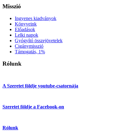
Misszió
Ingyenes kiadványok
Könyveink
Előadások
Lelki napok
Gyógyító összejövetelek
Cigánymisszió
Támogatás, 1%
Rólunk
A Szeretet földje youtube-csatornája
Szeretet földje a Facebook-on
Rólunk