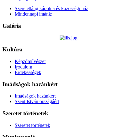
Szeretetláng kápolna és közösségi ház
Mindennapi imánk:
Galéria
Kultúra
Képzőművészet
Irodalom
Érdekességek
Imádságok hazánkért
Imádságok hazánkért
Szent István országáért
Szeretet történetek
Szeretet történetek