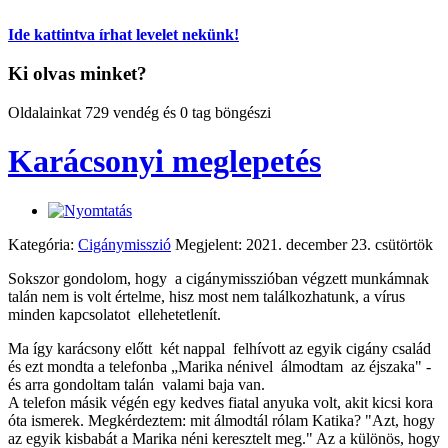
Ide kattintva írhat levelet nekünk!
Ki olvas minket?
Oldalainkat 729 vendég és 0 tag böngészi
Karácsonyi meglepetés
Kategória:
Cigánymisszió
Megjelent: 2021. december 23. csütörtök
Sokszor gondolom, hogy a cigánymisszióban végzett munkámnak
talán nem is volt értelme, hisz most nem találkozhatunk, a vírus
minden kapcsolatot ellehetetlenít.
Ma így karácsony előtt két nappal felhívott az egyik cigány család
és ezt mondta a telefonba „Marika nénivel álmodtam az éjszaka" -
és arra gondoltam talán valami baja van.
A telefon másik végén egy kedves fiatal anyuka volt, akit kicsi kora
óta ismerek. Megkérdeztem: mit álmodtál rólam Katika? "Azt, hogy
az egyik kisbabát a Marika néni keresztelt meg." Az a különös, hogy