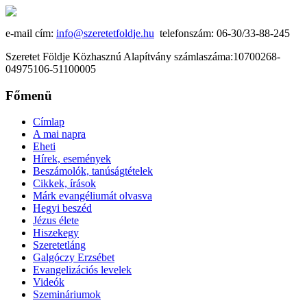
e-mail cím:
info@szeretetfoldje.hu
telefonszám: 06-30/33-88-245
Szeretet Földje Közhasznú Alapítvány számlaszáma:10700268-
04975106-51100005
Főmenü
Címlap
A mai napra
Eheti
Hírek, események
Beszámolók, tanúságtételek
Cikkek, írások
Márk evangéliumát olvasva
Hegyi beszéd
Jézus élete
Hiszekegy
Szeretetláng
Galgóczy Erzsébet
Evangelizációs levelek
Videók
Szemináriumok