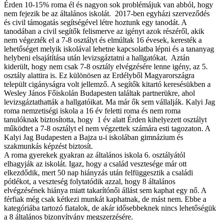
Érden 10-15% roma él és nagyon sok problémájuk van abból, hogy
nem fejezik be az általános iskolát. 2017-ben egyházi szerveződés
és civil támogatás segítségével létre hoztunk egy tanodát. A
tanodában a civil segítők felismerve az igényt azok részéről, akik
nem végezték el a 7-8 osztályt és elmúltak 16 évesek, keresték a
lehetőséget melyik iskolával lehetne kapcsolatba lépni és a tananyag
helybeni elsajátítása után levizsgáztatni a hallgatókat. Aztán
kiderült, hogy nem csak 7-8 osztály elvégzésére lenne igény, az 5.
osztály alattira is. Ez különösen az Erdélyből Magyarországra
települt cigányságra volt jellemző. A segítők kitartó keresésükben a
Wesley János Főiskolán Budapesten találtak partnerükre, ahol
levizsgáztathatták a hallgatóikat. Ma már ők sem vállalják. Kalyi Jag
roma nemzetiségi iskola a 16 év feletti roma és nem roma
tanulóknak biztosította, hogy 1 év alatt Érden kihelyezett osztályt
működtet a 7-8 osztályt el nem végzettek számára esti tagozaton. A
Kalyi Jag Budapesten a Bajza u-i iskolában gimnázium és
szakmunkás képzést biztosít.
A roma gyerekek gyakran az általános iskola 6. osztályától
elhagyják az iskolát. Igaz, hogy a család vesztesége már ott
elkezdődik, mert 50 nap hiányzás után felfüggesztik a családi
pótlékot, a veszteség folytatódik azzal, hogy 8 általános
elvégzésének hiánya miatt takarítónői állást sem kaphat egy nő. A
férfiak még csak kétkezi munkát kaphatnak, de mást nem. Ebbe a
kategóriába tartozó fiatalok, de akár idősebbeknek nincs lehetőségük
a 8 általános bizonyítvány megszerzésére.