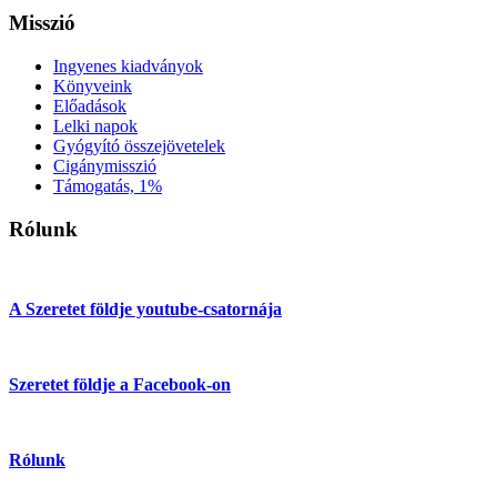
Misszió
Ingyenes kiadványok
Könyveink
Előadások
Lelki napok
Gyógyító összejövetelek
Cigánymisszió
Támogatás, 1%
Rólunk
A Szeretet földje youtube-csatornája
Szeretet földje a Facebook-on
Rólunk