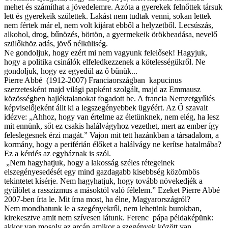
mehet és számíthat a jövedelemre. Azóta a gyerekek felnőttek társuk
lett és gyerekeik születtek. Lakást nem tudtak venni, sokan lettek
nem fértek már el, nem volt kijárat ebből a helyzetből. Lecsúszás,
alkohol, drog, bűnözés, börtön, a gyermekeik örökbeadása, nevelő
szülőkhöz adás, jövő nélküliség.
Ne gondoljuk, hogy ezért mi nem vagyunk felelősek! Hagyjuk,
hogy a politika csinálók elfeledkezzenek a kötelességükről. Ne
gondoljuk, hogy ez egyedül az ő bűnük...
Pierre Abbé (1912-2007) Franciaországban kapucinus
szerzetesként majd világi papként szolgált, majd az Emmausz
közösségben hajléktalanokat fogadott be. A francia Nemzetgyűlés
képviselőjeként állt ki a legszegényebbek ügyéért. Az Ő szavait
idézve: „Ahhoz, hogy van értelme az életünknek, nem elég, ha lesz
mit ennünk, sőt ez csakis halálvágyhoz vezethet, mert az ember így
feleslegesnek érzi magát.” Vajon mit tett hazánkban a társadalom, a
kormány, hogy a periférián élőket a halálvágy ne kerítse hatalmába?
Ez a kérdés az egyháznak is szól.
„Nem hagyhatjuk, hogy a lakosság széles rétegeinek
elszegényesedését egy mind gazdagabb kisebbség közömbös
tekintetet kísérje. Nem hagyhatjuk, hogy tovább növekedjék a
gyűlölet a rasszizmus a másoktól való félelem.” Ezeket Pierre Abbé
2007-ben írta le. Mit írna most, ha élne, Magyarországról?
Nem mondhatunk le a szegényekről, nem lehetünk burokban,
kirekesztve amit nem szívesen látunk. Ferenc pápa példaképünk:
akkor van mosoly az arcán amikor a szegények között van.