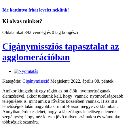
Ide kattintva írhat levelet nekünk!
Ki olvas minket?
Oldalainkat 392 vendég és 0 tag böngészi
Cigánymissziós tapasztalat az
agglomerációban
Kategória:
Cigánymisszió
Megjelent: 2022. április 08. péntek
Amikor kiragadunk egy régiót az ott élők nyomorúságának
elemzésével, akkor tudnunk kell, hogy vannak nyomorúságosabb
települések is, mint amik a főváros közelében vannak. Hisz itt a
lehetőségek talán nagyobbak mint Borsod megye zsákfaluiban.
Annyiban érdekes lehet, hogy a látszólagos lehetőség ellenére a
szegénység hogy néz ki és a jövő milyen számukra és számunkra,
többségiek számára.