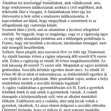
Általában kis közösséggé formálódnak, akik vállalkoznak arra,
hogy rendszeresen találkozzanak azokkal a civil segítőkkel, akik
felkészítik őket a vizsgára. A fiatalabbaknak lehet egy kis
életvezetést is bele szőni a rendszeres találkozásokba. A
kapcsolatban azt látjuk, hogy megnyílnak a szeretetnek és az
elfogadásnak egy csatornája kiépül.
Szomorú látni a jövőt, ami az oktatásban a lecsúszó rétegekkel
történik. Ne higgyük, hogy ez magánügy, vagy ez a cigányság ügye
- ez egy mély társadalmi probléma ami a többségiek problémája is.
Fontos, hogy mit kezdünk a lecsúszott, iskolázatlan tömeggel, mert
már tömegről beszélhetünk.
Székely János püspök atya szavaival élve: ez felér egy Trianonnal.
Az elmúlt harminc évben a cigány népesség 400 ezerről 876 ezerre
nőtt. Érden a cigányság az elmúlt 30 évben megkétszereződött. Az
érdi lakosság 40 ezerről 75 ezerre nőtt. Megindult az egyes területek
gettósodása. Szociális bérlakás egyetlen darab sincs. Az elmúlt 10
évben 90 db-ot adott el önkormányzat, az értékesítésből egyetlen új
sem épült és nem is pályáztak. Mire gondoltak vajon, amikor a helyi
rendeletben törölték a szociális bérlakás fogalmát?
A cigány családokban a gyermeklétszám 4-6 fő. Ezek a gyerekek
felnőttek lettek és már nekik is gyermekeik vannak. A családi
támogatás a középosztálynak szól, nem az alkalmi munkából
élőknek. Emlékszem arra a családra, ahol még kicsik voltak a
gyerekek, iskolások. Az anya elment dolgozni a szociális otthonba.
Örömmel újságolta, hogy ez milyen jó, mert naponta munkába