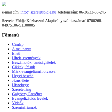
e-mail cím:
info@szeretetfoldje.hu
telefonszám: 06-30/33-88-245
Szeretet Földje Közhasznú Alapítvány számlaszáma:10700268-
04975106-51100005
Főmenü
Címlap
A mai napra
Eheti
Hírek, események
Beszámolók, tanúságtételek
Cikkek, írások
Márk evangéliumát olvasva
Hegyi beszéd
Jézus élete
Hiszekegy
Szeretetláng
Galgóczy Erzsébet
Evangelizációs levelek
Videók
Szemináriumok