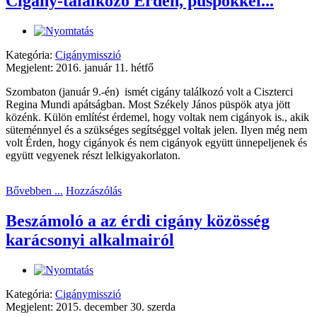
Cigány-találkozó Érden, püspökkel...
Kategória:
Cigánymisszió
Megjelent: 2016. január 11. hétfő
Szombaton (január 9.-én) ismét cigány találkozó volt a Ciszterci
Regina Mundi apátságban. Most Székely János püspök atya jött
közénk. Külön említést érdemel, hogy voltak nem cigányok is., akik
süteménnyel és a szükséges segítséggel voltak jelen. Ilyen még nem
volt Érden, hogy cigányok és nem cigányok együtt ünnepeljenek és
együtt vegyenek részt lelkigyakorlaton.
Bővebben ...
Hozzászólás
Beszámoló a az érdi cigány közösség
karácsonyi alkalmairól
Kategória:
Cigánymisszió
Megjelent: 2015. december 30. szerda