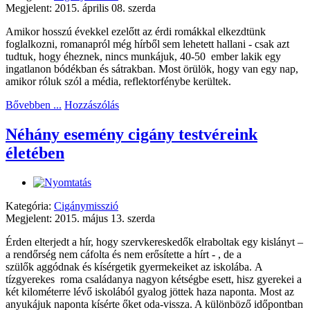
Megjelent: 2015. április 08. szerda
Amikor hosszú évekkel ezelőtt az érdi romákkal elkezdtünk
foglalkozni, romanapról még hírből sem lehetett hallani - csak azt
tudtuk, hogy éheznek, nincs munkájuk, 40-50 ember lakik egy
ingatlanon bódékban és sátrakban. Most örülök, hogy van egy nap,
amikor róluk szól a média, reflektorfénybe kerültek.
Bővebben ...
Hozzászólás
Néhány esemény cigány testvéreink
életében
Kategória:
Cigánymisszió
Megjelent: 2015. május 13. szerda
Érden elterjedt a hír, hogy szervkereskedők elraboltak egy kislányt –
a rendőrség nem cáfolta és nem erősítette a hírt - , de a
szülők aggódnak és kísérgetik gyermekeiket az iskolába. A
tízgyerekes roma családanya nagyon kétségbe esett, hisz gyerekei a
két kilométerre lévő iskolából gyalog jöttek haza naponta. Most az
anyukájuk naponta kísérte őket oda-vissza.
A különböző időpontban