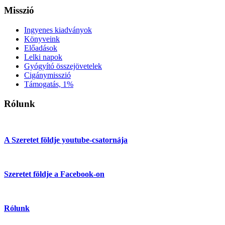
Misszió
Ingyenes kiadványok
Könyveink
Előadások
Lelki napok
Gyógyító összejövetelek
Cigánymisszió
Támogatás, 1%
Rólunk
A Szeretet földje youtube-csatornája
Szeretet földje a Facebook-on
Rólunk