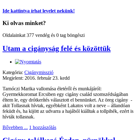
Ide kattintva írhat levelet nekünk!
Ki olvas minket?
Oldalainkat 377 vendég és 0 tag böngészi
Utam a cigányság felé és közöttük
Kategória:
Cigánymisszió
Megjelent: 2016. február 23. kedd
Tarnóczi Marika vallomása életéről és munkájáról:
Gyermekkoromat Ercsiben egy cigány család szomszédságában
éltem le, egy drótkerítés választott el bennünket. Az öreg cigány -
akit Tollasnak hívtak, egyébként Lakatos volt a neve – állandóan
feküdt és, ha kijött az udvarra a hajából kiálltak a tollpihék, ezért is
hívták tollasnak.
Bővebben ...
1 hozzászólás