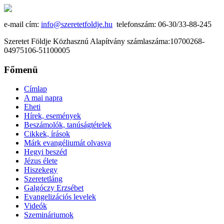
e-mail cím:
info@szeretetfoldje.hu
telefonszám: 06-30/33-88-245
Szeretet Földje Közhasznú Alapítvány számlaszáma:10700268-
04975106-51100005
Főmenü
Címlap
A mai napra
Eheti
Hírek, események
Beszámolók, tanúságtételek
Cikkek, írások
Márk evangéliumát olvasva
Hegyi beszéd
Jézus élete
Hiszekegy
Szeretetláng
Galgóczy Erzsébet
Evangelizációs levelek
Videók
Szemináriumok