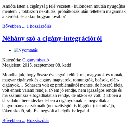
Amióta Isten a cigányság felé vezetett - különösen miután nyugdíjba
mentem -, többszöri nekifutás, próbálkozás után feltettem magamnak
a kérdést: és akkor hogyan tovább?
Bővebben ...
1 hozzászólás
Néhány szó a cigány-integrációról
Kategória:
Cigánymisszió
Megjelent: 2015. szeptember 08. kedd
Mondhatjuk, hogy ötszáz éve együtt élünk mi, magyarok és romák,
magyar cigányok és cigány magyarok, romungrók, beások, oláh-
cigányok… Sohasem volt ez problémáktól mentes, de hosszú ideig
volt ennek valami rendje. (Nem jó rendje, nem igazságos rendje és
ma számunkra elfogadhatatlan rendje, de akkor ez volt...) Ebben a
társadalmi berendezkedésben a cigányoknak is megvoltak a
hagyományos szakmáik (nemzetiségtől is függően): teknővájó,
lókereskedő, stb. És megvolt a helyük is: legalul.
Bővebben ...
Hozzászólás