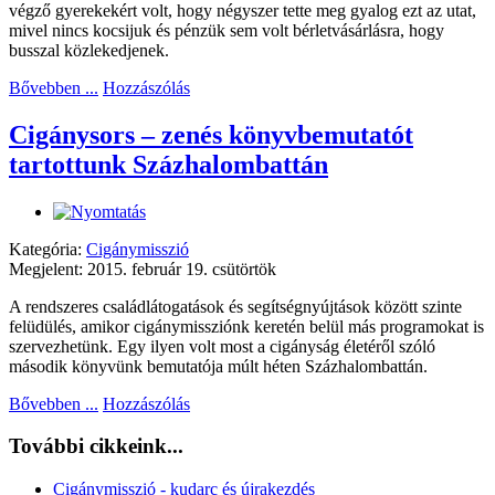
végző gyerekekért volt, hogy négyszer tette meg gyalog ezt az utat,
mivel nincs kocsijuk és pénzük sem volt bérletvásárlásra, hogy
busszal közlekedjenek.
Bővebben ...
Hozzászólás
Cigánysors – zenés könyvbemutatót
tartottunk Százhalombattán
Kategória:
Cigánymisszió
Megjelent: 2015. február 19. csütörtök
A rendszeres családlátogatások és segítségnyújtások között szinte
felüdülés, amikor cigánymissziónk keretén belül más programokat is
szervezhetünk. Egy ilyen volt most a cigányság életéről szóló
második könyvünk bemutatója múlt héten Százhalombattán.
Bővebben ...
Hozzászólás
További cikkeink...
Cigánymisszió - kudarc és újrakezdés