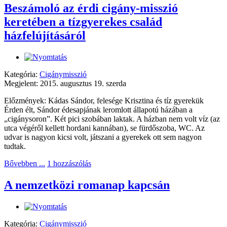
Beszámoló az érdi cigány-misszió
keretében a tízgyerekes család
házfelújításáról
Kategória:
Cigánymisszió
Megjelent: 2015. augusztus 19. szerda
Előzmények: Kádas Sándor, felesége Krisztina és tíz gyerekük
Érden élt, Sándor édesapjának leromlott állapotú házában a
„cigánysoron”. Két pici szobában laktak. A házban nem volt víz (az
utca végéről kellett hordani kannában), se fürdőszoba, WC. Az
udvar is nagyon kicsi volt, játszani a gyerekek ott sem nagyon
tudtak.
Bővebben ...
1 hozzászólás
A nemzetközi romanap kapcsán
Kategória:
Cigánymisszió