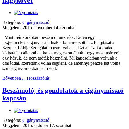
nagykövet
Kategória:
Cigánymisszió
Megjelent: 2015. november 14. szombat
Mint már korábban beszámoltunk róla, Érden egy
tízgyermekes cigány családnak adományozott ház felújítását a
Szeretet Földje Szolgálat magára vállalta. Ezt a házat a család
lakhatatlan állapotban kapta meg és ott álltak, hogy most már volt
egy házuk, de nem tudták használni. Mi kapcsolatban voltunk a
családdal, szerettünk volna segíteni, de amennyi pénzre lett volna
szükség nyomokban sem volt.
Bővebben ...
Hozzászólás
Beszámoló, és gondolatok a cigánymisszó
kapcsán
Kategória:
Cigánymisszió
Megjelent: 2015. október 17. szombat