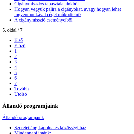
Cigánymissziós tapasztalatainkból
Hogyan vegyük palira a cigányokat, avagy hogyan lehet
ingyenmunkával céget működtetni?
A cigánymisszió eseményeiből
5. oldal / 7
Első
Előző
1
2
3
4
5
6
7
Tovább
Utolsó
Állandó programjaink
Állandó programjaink
Szeretetláng kápolna és közösségi ház
Mindennapi imánk: