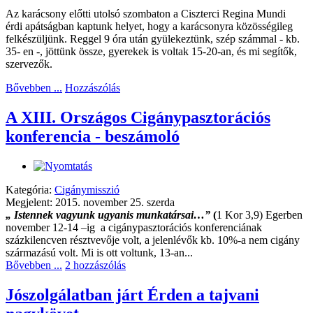
Az karácsony előtti utolsó szombaton a Ciszterci Regina Mundi
érdi apátságban kaptunk helyet, hogy a karácsonyra közösségileg
felkészüljünk. Reggel 9 óra után gyülekeztünk, szép számmal - kb.
35- en -, jöttünk össze, gyerekek is voltak 15-20-an, és mi segítők,
szervezők.
Bővebben ...
Hozzászólás
A XIII. Országos Cigánypasztorációs
konferencia - beszámoló
Kategória:
Cigánymisszió
Megjelent: 2015. november 25. szerda
„ Istennek vagyunk ugyanis munkatársai…”
(
1 Kor 3,9)
Egerben
november 12-14 –ig
a cigánypasztorációs konferenciának
százkilencven résztvevője volt, a jelenlévők kb. 10%-a nem cigány
származású volt. Mi is ott voltunk, 13-an...
Bővebben ...
2 hozzászólás
Jószolgálatban járt Érden a tajvani