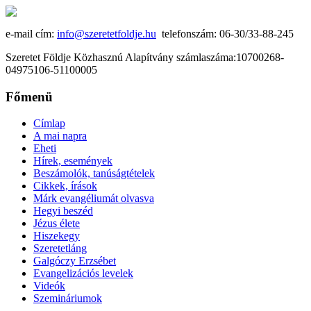
e-mail cím:
info@szeretetfoldje.hu
telefonszám: 06-30/33-88-245
Szeretet Földje Közhasznú Alapítvány számlaszáma:10700268-
04975106-51100005
Főmenü
Címlap
A mai napra
Eheti
Hírek, események
Beszámolók, tanúságtételek
Cikkek, írások
Márk evangéliumát olvasva
Hegyi beszéd
Jézus élete
Hiszekegy
Szeretetláng
Galgóczy Erzsébet
Evangelizációs levelek
Videók
Szemináriumok