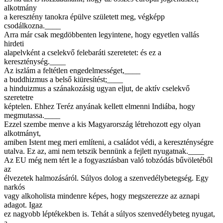
alkotmány
a keresztény tanokra épülve született meg, végképp
csodálkozna.____
Arra már csak megdöbbenten legyintene, hogy egyetlen vallás
hirdeti
alapelvként a cselekvő felebaráti szeretetet: és ez a
kereszténység.____
Az iszlám a feltétlen engedelmességet,____
a buddhizmus a belső kiüresítést;____
a hinduizmus a szánakozásig ugyan eljut, de aktív cselekvő
szeretetre
képtelen. Ehhez Teréz anyának kellett elmenni Indiába, hogy
megmutassa.____
Ezzel szembe menve a kis Magyarország létrehozott egy olyan
alkotmányt,
amiben Istent meg meri említeni, a családot védi, a kereszténységre
utalva. Ez az, ami nem tetszik bennünk a fejlett nyugatnak.____
Az EU még nem tért le a fogyasztásban való tobzódás bűvöletéből
az
élvezetek halmozásáról. Súlyos dolog a szenvedélybetegség. Egy
narkós
vagy alkoholista mindenre képes, hogy megszerezze az aznapi
adagot. Igaz
ez nagyobb léptékekben is. Tehát a súlyos szenvedélybeteg nyugat,
a