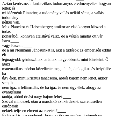
Aztán kérdezné: a fantasztikus tudományos eredményeitek hogyan
lettek és
mi idéznénk Einsteint; a tudomány vallás nélkül sánta, a vallás
tudomány
nélkül vak,____
Max Planckot és Heisenberget; amikor az első kortyot kiiszod a
tudás
poharából, könnyen ateistává válsz, de a végén mindig ott vár
Isten,____
vagy Pascalt,____
de a mi Neumann Jánosunkat is, akit a tudósok az emberiség eddig
élt
legnagyobb géniuszának tartanak, nagyobbnak, mint Einsteint. Ő
igazi
matematikus módon közelítette meg a hitét, de logikus és helytálló:
ha
úgy élek, mint Krisztus tanácsolja, abból bajom nem lehet, akkor
sem, ha
nem igaz a feltámadás, de ha igaz és nem úgy élek, ahogy az
evangélium
tanítja, abból óriási nagy bajom lehet.____
Szóval mindezek után a marslakó azt kérdezné: szerencsétlen
európaiak
nektek teljesen elment az eszetek?____
És ha azt is hozzáadnánk, hogy az összes európai jogrendszer,