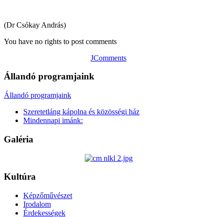
(Dr Csókay András)
You have no rights to post comments
JComments
Állandó programjaink
Állandó programjaink
Szeretetláng kápolna és közösségi ház
Mindennapi imánk:
Galéria
Kultúra
Képzőművészet
Irodalom
Érdekességek