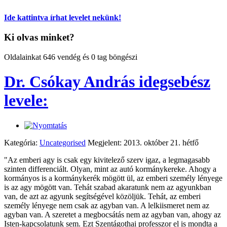
Ide kattintva írhat levelet nekünk!
Ki olvas minket?
Oldalainkat 646 vendég és 0 tag böngészi
Dr. Csókay András idegsebész
levele:
Kategória:
Uncategorised
Megjelent: 2013. október 21. hétfő
"Az emberi agy is csak egy kivitelező szerv igaz, a legmagasabb
szinten differenciált. Olyan, mint az autó kormánykereke. Ahogy a
kormányos is a kormánykerék mögött ül, az emberi személy lényege
is az agy mögött van. Tehát szabad akaratunk nem az agyunkban
van, de azt az agyunk segítségével közöljük. Tehát, az emberi
személy lényege nem csak az agyban van. A lelkiismeret nem az
agyban van. A szeretet a megbocsátás nem az agyban van, ahogy az
Isten-kapcsolatunk sem. Ezt Szentágothai professzor el is mondta a