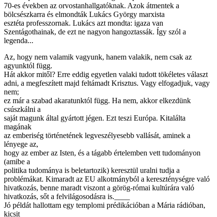
70-es években az orvostanhallgatóknak. Azok átmentek a
bölcsészkarra és elmondták Lukács György marxista
esztéta professzornak. Lukács azt mondta: igaza van
Szentágothainak, de ezt ne nagyon hangoztassák. Így szól a
legenda...
Az, hogy nem valamik vagyunk, hanem valakik, nem csak az
agyunktól függ.
Hát akkor mitől? Erre eddig egyetlen valaki tudott tökéletes választ
adni, a megfeszített majd feltámadt Krisztus. Vagy elfogadjuk, vagy
nem;
ez már a szabad akaratunktól függ. Ha nem, akkor elkezdünk
csúszkálni a
saját magunk által gyártott jégen. Ezt teszi Európa. Kitalálta
magának
az emberiség történetének legveszélyesebb vallását, aminek a
lényege az,
hogy az ember az Isten, és a tágabb értelemben vett tudományon
(amibe a
politika tudománya is beletartozik) keresztül uralni tudja a
problémákat. Kimaradt az EU alkotmányból a kereszténységre való
hivatkozás, benne maradt viszont a görög-római kultúrára való
hivatkozás, sőt a felvilágosodásra is.____
Jó példát hallottam egy templomi prédikációban a Mária rádióban,
kicsit