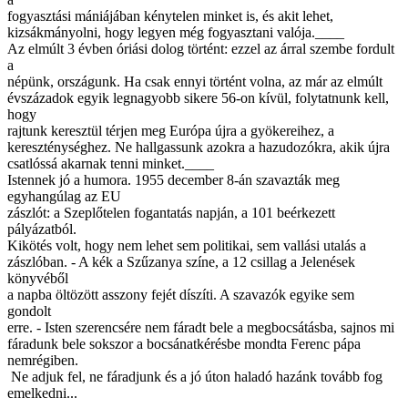
fogyasztási mániájában kénytelen minket is, és akit lehet,
kizsákmányolni, hogy legyen még fogyasztani valója.____
Az elmúlt 3 évben óriási dolog történt: ezzel az árral szembe fordult
a
népünk, országunk. Ha csak ennyi történt volna, az már az elmúlt
évszázadok egyik legnagyobb sikere 56-on kívül, folytatnunk kell,
hogy
rajtunk keresztül térjen meg Európa újra a gyökereihez, a
kereszténységhez. Ne hallgassunk azokra a hazudozókra, akik újra
csatlóssá akarnak tenni minket.____
Istennek jó a humora. 1955 december 8-án szavazták meg
egyhangúlag az EU
zászlót: a Szeplőtelen fogantatás napján, a 101 beérkezett
pályázatból.
Kikötés volt, hogy nem lehet sem politikai, sem vallási utalás a
zászlóban. - A kék a Szűzanya színe, a 12 csillag a Jelenések
könyvéből
a napba öltözött asszony fejét díszíti. A szavazók egyike sem
gondolt
erre. - Isten szerencsére nem fáradt bele a megbocsátásba, sajnos mi
fáradunk bele sokszor a bocsánatkérésbe mondta Ferenc pápa
nemrégiben.
Ne adjuk fel, ne fáradjunk és a jó úton haladó hazánk tovább fog
emelkedni...