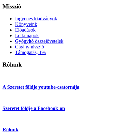
Misszió
Ingyenes kiadványok
Könyveink
Előadások
Lelki napok
Gyógyító összejövetelek
Cigánymisszió
Támogatás, 1%
Rólunk
A Szeretet földje youtube-csatornája
Szeretet földje a Facebook-on
Rólunk