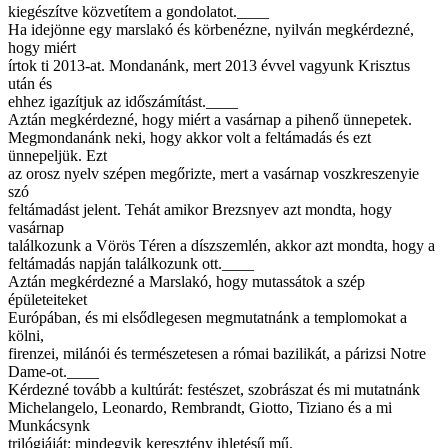
kiegészítve közvetítem a gondolatot.____
Ha idejönne egy marslakó és körbenézne, nyilván megkérdezné,
hogy miért
írtok ti 2013-at. Mondanánk, mert 2013 évvel vagyunk Krisztus
után és
ehhez igazítjuk az időszámítást.____
Aztán megkérdezné, hogy miért a vasárnap a pihenő ünnepetek.
Megmondanánk neki, hogy akkor volt a feltámadás és ezt
ünnepeljük. Ezt
az orosz nyelv szépen megőrizte, mert a vasárnap voszkreszenyie
szó
feltámadást jelent. Tehát amikor Brezsnyev azt mondta, hogy
vasárnap
találkozunk a Vörös Téren a díszszemlén, akkor azt mondta, hogy a
feltámadás napján találkozunk ott.____
Aztán megkérdezné a Marslakó, hogy mutassátok a szép
épületeiteket
Európában, és mi elsődlegesen megmutatnánk a templomokat a
kölni,
firenzei, milánói és természetesen a római bazilikát, a párizsi Notre
Dame-ot.____
Kérdezné tovább a kultúrát: festészet, szobrászat és mi mutatnánk
Michelangelo, Leonardo, Rembrandt, Giotto, Tiziano és a mi
Munkácsynk
trilógiáját; mindegyik keresztény ihletésű mű.____