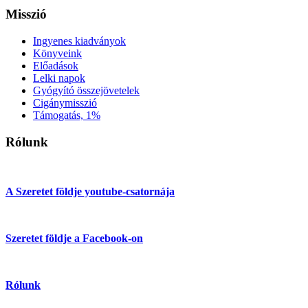
Misszió
Ingyenes kiadványok
Könyveink
Előadások
Lelki napok
Gyógyító összejövetelek
Cigánymisszió
Támogatás, 1%
Rólunk
A Szeretet földje youtube-csatornája
Szeretet földje a Facebook-on
Rólunk