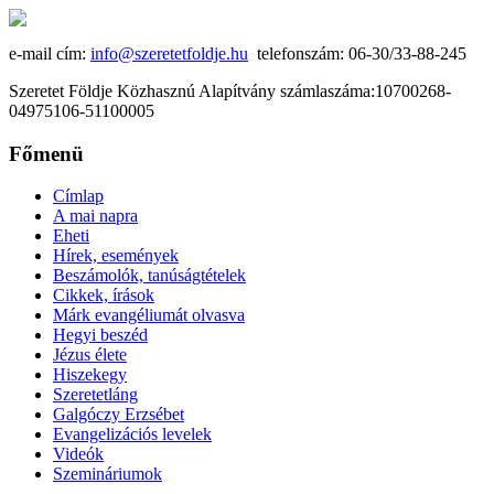
e-mail cím:
info@szeretetfoldje.hu
telefonszám: 06-30/33-88-245
Szeretet Földje Közhasznú Alapítvány számlaszáma:10700268-
04975106-51100005
Főmenü
Címlap
A mai napra
Eheti
Hírek, események
Beszámolók, tanúságtételek
Cikkek, írások
Márk evangéliumát olvasva
Hegyi beszéd
Jézus élete
Hiszekegy
Szeretetláng
Galgóczy Erzsébet
Evangelizációs levelek
Videók
Szemináriumok