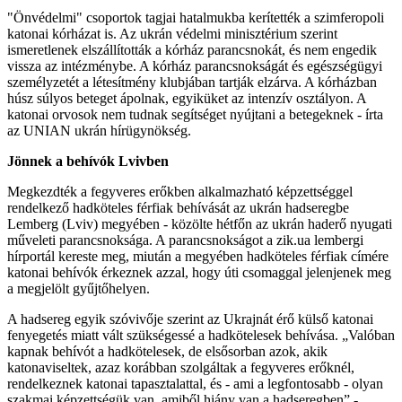
"Önvédelmi" csoportok tagjai hatalmukba kerítették a szimferopoli
katonai kórházat is. Az ukrán védelmi minisztérium szerint
ismeretlenek elszállították a kórház parancsnokát, és nem engedik
vissza az intézménybe. A kórház parancsnokságát és egészségügyi
személyzetét a létesítmény klubjában tartják elzárva. A kórházban
húsz súlyos beteget ápolnak, egyiküket az intenzív osztályon. A
katonai orvosok nem tudnak segítséget nyújtani a betegeknek - írta
az UNIAN ukrán hírügynökség.
Jönnek a behívók Lvivben
Megkezdték a fegyveres erőkben alkalmazható képzettséggel
rendelkező hadköteles férfiak behívását az ukrán hadseregbe
Lemberg (Lviv) megyében - közölte hétfőn az ukrán haderő nyugati
műveleti parancsnoksága. A parancsnokságot a zik.ua lembergi
hírportál kereste meg, miután a megyében hadköteles férfiak címére
katonai behívók érkeznek azzal, hogy úti csomaggal jelenjenek meg
a megjelölt gyűjtőhelyen.
A hadsereg egyik szóvivője szerint az Ukrajnát érő külső katonai
fenyegetés miatt vált szükségessé a hadkötelesek behívása. „Valóban
kapnak behívót a hadkötelesek, de elsősorban azok, akik
katonaviseltek, azaz korábban szolgáltak a fegyveres erőknél,
rendelkeznek katonai tapasztalattal, és - ami a legfontosabb - olyan
szakmai képzettségük van, amiből hiány van a hadseregben” -