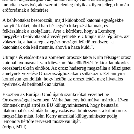
mondta a szóvivő, aki szerint jelenleg folyik az ilyen jellegű humán
erőforrásnak a felmérése.
A behívottakat besorozzák, majd különböző katonai egységekbe
irányítják őket, ahol harci és egyéb kiképzést kapnak, és
felkészülnek a szolgálatra. Arra a kérdésre, hogy a Lemberg
megyében behívottakat átvezényelhetik-e Ukrajna más régióiba, azt
válaszolta, a hadsereg az egész országot lefedő rendszer, "a
katonának oda kell mennie, ahová a haza küldi".
Ukrajna és elsősorban a zömében oroszok lakta Krím félsziget orosz
katonai nyomásnak van kitéve amióta elüldözték Viktor Janukovics
oroszbarát ukrán elnököt. Az orosz hadsereg megszállta a félszigetet,
amelynek vezetése Oroszországhoz akar csatlakozni. Ezt annyira
komolyan gondolják, hogy hétfőn az oroszt tették meg hivatalos
nyelvnek, és betiltották az ukránt.
Eközben az Európai Unió újabb szankciókat vezethet be
Oroszországgal szemben. Várhatóan egy hét múlva, március 17-én
döntenek majd arról az EU külügyminiszterei, hogy beutazási
tilalommal és számlák befagyasztásával büntessenek a krími orosz
megszállás miatt. John Kerry amerikai külügyminiszter pedig
lemondta hétfőre tervezett moszkvai útját.
(origo, MTI)