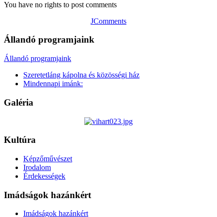
You have no rights to post comments
JComments
Állandó programjaink
Állandó programjaink
Szeretetláng kápolna és közösségi ház
Mindennapi imánk:
Galéria
Kultúra
Képzőművészet
Irodalom
Érdekességek
Imádságok hazánkért
Imádságok hazánkért