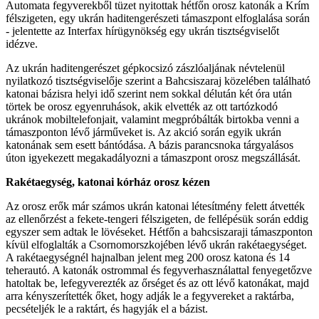
Automata fegyverekből tüzet nyitottak hétfőn orosz katonák a Krím
félszigeten, egy ukrán haditengerészeti támaszpont elfoglalása során
- jelentette az Interfax hírügynökség egy ukrán tisztségviselőt
idézve.
Az ukrán haditengerészet gépkocsizó zászlóaljának névtelenül
nyilatkozó tisztségviselője szerint a Bahcsiszaraj közelében található
katonai bázisra helyi idő szerint nem sokkal délután két óra után
törtek be orosz egyenruhások, akik elvették az ott tartózkodó
ukránok mobiltelefonjait, valamint megpróbálták birtokba venni a
támaszponton lévő járműveket is. Az akció során egyik ukrán
katonának sem esett bántódása. A bázis parancsnoka tárgyalásos
úton igyekezett megakadályozni a támaszpont orosz megszállását.
Rakétaegység, katonai kórház orosz kézen
Az orosz erők már számos ukrán katonai létesítmény felett átvették
az ellenőrzést a fekete-tengeri félszigeten, de fellépésük során eddig
egyszer sem adtak le lövéseket. Hétfőn a bahcsiszaraji támaszponton
kívül elfoglalták a Csornomorszkojében lévő ukrán rakétaegységet.
A rakétaegységnél hajnalban jelent meg 200 orosz katona és 14
teherautó. A katonák ostrommal és fegyverhasználattal fenyegetőzve
hatoltak be, lefegyverezték az őrséget és az ott lévő katonákat, majd
arra kényszerítették őket, hogy adják le a fegyvereket a raktárba,
pecsételjék le a raktárt, és hagyják el a bázist.