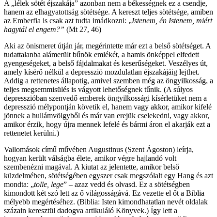
A „lélek sötét éjszakája” azonban nem a békességnek ez a csendje,
hanem az elhagyatottság sötétsége. A kereszt teljes sötétsége, amiben
az Emberfia is csak azt tudta imádkozni: „
Istenem, én Istenem, miért
hagytál el engem?”
(Mt 27, 46)
Aki az önismeret útján jár, megérintette már ezt a belső sötétséget. A
tudattalanba alámerült bűnök emlékét, a hamis önképpel elfedett
gyengeségeket, a belső fájdalmakat és keserűségeket. Veszélyes út,
amely kísérő nélkül a depresszió mozdulatlan éjszakájáig lejthet.
Addig a rettenetes állapotig, amivel szemben még az öngyilkosság, a
teljes megsemmisülés is vágyott lehetőségnek tűnik. (A súlyos
depresszióban szenvedő emberek öngyilkossági kísérletüket nem a
depresszió mélypontján követik el, hanem vagy akkor, amikor kifelé
jönnek a hullámvölgyből és már van erejük cselekedni, vagy akkor,
amikor érzik, hogy újra mennek lefelé és bármi áron el akarják ezt a
rettenetet kerülni.)
Vallomások című művében Augustinus (Szent Ágoston) leírja,
hogyan került válságba élete, amikor végre hajlandó volt
szembenézni magával. A kiutat az jelentette, amikor belső
küzdelmében, sötétségében egyszer csak megszólalt egy Hang és azt
mondta: „
tolle, lege
” – azaz vedd és olvasd. Ez a sötétségben
kimondott két szó lett az ő világosságává. Ez vezette el őt a Biblia
mélyebb megértéséhez. (Biblia: Isten kimondhatatlan nevét oldalak
százain keresztül dadogva artikuláló Könyvek.) Így lett a