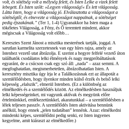
volt, és sötétség volt a mélység felett, és Isten Lelke a vizek felett
lebegett. És Isten szólt: »Legyen világosság!« És lett világosság.
Látta Isten, hogy a világosság jó. Elválasztotta a világosságot a
sötétségtől, és elnevezte a világosságot nappalnak, a sötétséget
pedig éjszakának.”
(Ter 1, 1-4) Ugyanakkor ha Isten maga a
tökéletes Világosság, a Fény, és Ő teremtett mindent, akkor
mégiscsak a Világosság volt előbb…
Keresztes Szent Jánost a misztika mesterének tartják, joggal. A
sarutlan karmelita szerzetesnek van egy híres rajza, amely az
Istenhez vezető utat ábrázolja. E szerint a hegyre felfelé vezető úton
találhatók csodálatos lelki élmények és nagy megpróbáltatások
egyaránt, de a csúcson csak egy szó áll: „nada” – azaz semmi. A
megfoghatatlan, megismerhetetlen, ábrázolhatatlan Isten. A
keresztény misztika úgy írja le a Találkozásnak ezt az állapotát a
szemlélődésben, hogy ilyenkor minden külső érzék és belső lelki
képesség „elalszik”, elmerül Istenben. (Ez a különbség az
elmélkedés és a szemlélődés között. Az elmélkedésben használjuk
lelki képességeinket, mi vagyunk aktívak és megyünk előre
értelmünkkel, emlékezetünkkel, akaratunkkal – a szemlélődésben a
lélek teljesen passzív. A szemlélődés Isten aktivitása bennünk
anélkül, hogy ennek „jelen tudatában” lennénk. Azaz: elmélkedni
mindenki képes, szemlélődni pedig senki, ez Isten ingyenes
kegyelme, amit kiáraszt az elmélkedőre.)