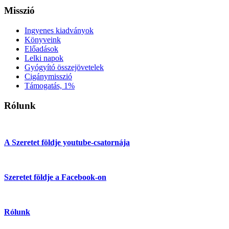
Misszió
Ingyenes kiadványok
Könyveink
Előadások
Lelki napok
Gyógyító összejövetelek
Cigánymisszió
Támogatás, 1%
Rólunk
A Szeretet földje youtube-csatornája
Szeretet földje a Facebook-on
Rólunk