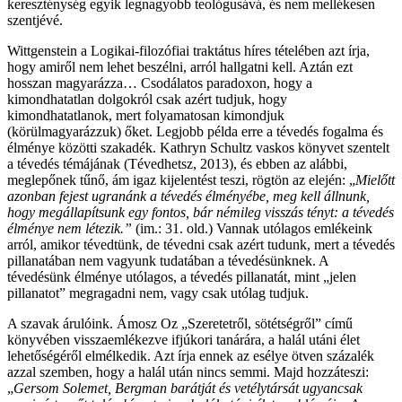
kereszténység egyik legnagyobb teológusává, és nem mellékesen
szentjévé.
Wittgenstein a Logikai-filozófiai traktátus híres tételében azt írja,
hogy amiről nem lehet beszélni, arról hallgatni kell. Aztán ezt
hosszan magyarázza… Csodálatos paradoxon, hogy a
kimondhatatlan dolgokról csak azért tudjuk, hogy
kimondhatatlanok, mert folyamatosan kimondjuk
(körülmagyarázzuk) őket. Legjobb példa erre a tévedés fogalma és
élménye közötti szakadék. Kathryn Schultz vaskos könyvet szentelt
a tévedés témájának (Tévedhetsz, 2013), és ebben az alábbi,
meglepőnek tűnő, ám igaz kijelentést teszi, rögtön az elején: „
Mielőtt
azonban fejest ugranánk a tévedés élményébe, meg kell állnunk,
hogy megállapítsunk egy fontos, bár némileg visszás tényt: a tévedés
élménye nem létezik.”
(im.: 31. old.) Vannak utólagos emlékeink
arról, amikor tévedtünk, de tévedni csak azért tudunk, mert a tévedés
pillanatában nem vagyunk tudatában a tévedésünknek. A
tévedésünk élménye utólagos, a tévedés pillanatát, mint „jelen
pillanatot” megragadni nem, vagy csak utólag tudjuk.
A szavak árulóink. Ámosz Oz „Szeretetről, sötétségről” című
könyvében visszaemlékezve ifjúkori tanárára, a halál utáni élet
lehetőségéről elmélkedik. Azt írja ennek az esélye ötven százalék
azzal szemben, hogy a halál után nincs semmi. Majd hozzáteszi:
„
Gersom Solemet, Bergman barátját és vetélytársát ugyancsak