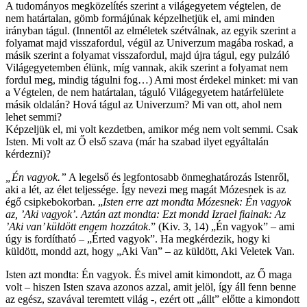
A tudományos megközelítés szerint a világegyetem végtelen, de
nem határtalan, gömb formájúnak képzelhetjük el, ami minden
irányban tágul. (Innentől az elméletek szétválnak, az egyik szerint a
folyamat majd visszafordul, végül az Univerzum magába roskad, a
másik szerint a folyamat visszafordul, majd újra tágul, egy pulzáló
Világegyetemben élünk, míg vannak, akik szerint a folyamat nem
fordul meg, mindig tágulni fog…) Ami most érdekel minket: mi van
a Végtelen, de nem határtalan, táguló Világegyetem határfelülete
másik oldalán? Hová tágul az Univerzum? Mi van ott, ahol nem
lehet semmi?
Képzeljük el, mi volt kezdetben, amikor még nem volt semmi. Csak
Isten. Mi volt az Ő első szava (már ha szabad ilyet egyáltalán
kérdezni)?
„Én vagyok.”
A legelső és legfontosabb önmeghatározás Istenről,
aki a lét, az élet teljessége. Így nevezi meg magát Mózesnek is az
égő csipkebokorban. „
Isten erre azt mondta Mózesnek: Én vagyok
az, ’Aki vagyok’. Aztán azt mondta: Ezt mondd Izrael fiainak: Az
’Aki van’ küldött engem hozzátok
.” (Kiv. 3, 14) „Én vagyok” – ami
úgy is fordítható – „Érted vagyok”. Ha megkérdezik, hogy ki
küldött, mondd azt, hogy „Aki Van” – az küldött, Aki Veletek Van.
Isten azt mondta: Én vagyok. És mivel amit kimondott, az Ő maga
volt – hiszen Isten szava azonos azzal, amit jelöl, így áll fenn benne
az egész, szavával teremtett világ -, ezért ott „állt” előtte a kimondott