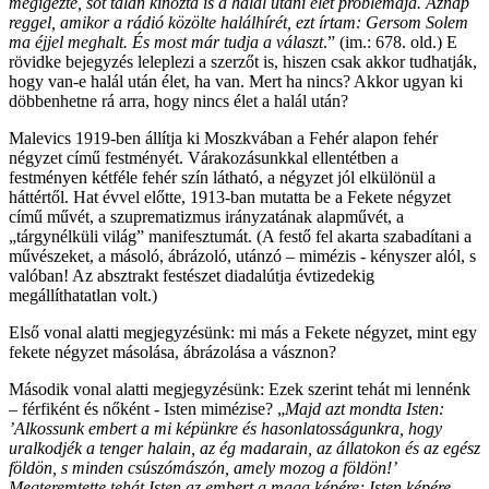
megigézte, sőt talán kínozta is a halál utáni élet problémája. Aznap
reggel, amikor a rádió közölte halálhírét, ezt írtam: Gersom Solem
ma éjjel meghalt. És most már tudja a választ
.” (im.: 678. old.) E
rövidke bejegyzés leleplezi a szerzőt is, hiszen csak akkor tudhatják,
hogy van-e halál után élet, ha van. Mert ha nincs? Akkor ugyan ki
döbbenhetne rá arra, hogy nincs élet a halál után?
Malevics 1919-ben állítja ki Moszkvában a Fehér alapon fehér
négyzet című festményét. Várakozásunkkal ellentétben a
festményen kétféle fehér szín látható, a négyzet jól elkülönül a
háttértől. Hat évvel előtte, 1913-ban mutatta be a Fekete négyzet
című művét, a szuprematizmus irányzatának alapművét, a
„tárgynélküli világ” manifesztumát. (A festő fel akarta szabadítani a
művészeket, a másoló, ábrázoló, utánzó – mimézis - kényszer alól, s
valóban! Az absztrakt festészet diadalútja évtizedekig
megállíthatatlan volt.)
Első vonal alatti megjegyzésünk: mi más a Fekete négyzet, mint egy
fekete négyzet másolása, ábrázolása a vásznon?
Második vonal alatti megjegyzésünk: Ezek szerint tehát mi lennénk
– férfiként és nőként - Isten mimézise? „
Majd azt mondta Isten:
’Alkossunk embert a mi képünkre és hasonlatosságunkra, hogy
uralkodjék a tenger halain, az ég madarain, az állatokon és az egész
földön, s minden csúszómászón, amely mozog a földön!’
Megteremtette tehát Isten az embert a maga képére; Isten képére