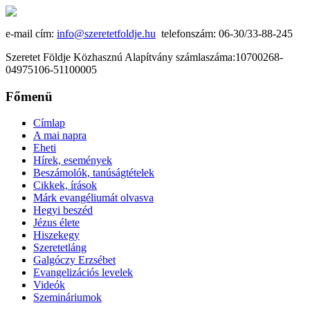
e-mail cím:
info@szeretetfoldje.hu
telefonszám: 06-30/33-88-245
Szeretet Földje Közhasznú Alapítvány számlaszáma:10700268-
04975106-51100005
Főmenü
Címlap
A mai napra
Eheti
Hírek, események
Beszámolók, tanúságtételek
Cikkek, írások
Márk evangéliumát olvasva
Hegyi beszéd
Jézus élete
Hiszekegy
Szeretetláng
Galgóczy Erzsébet
Evangelizációs levelek
Videók
Szemináriumok