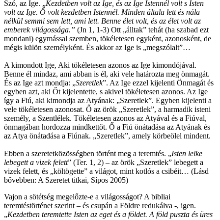
Szó, az Ige. „
Kezdetben volt az Ige, és az Ige Istennél volt s Isten
volt az Ige. Ő volt kezdetben Istennél. Minden általa lett és nála
nélkül semmi sem lett, ami lett. Benne élet volt, és az élet volt az
emberek világossága.”
(Jn 1, 1-3) Ott „álltak” tehát (ha szabad ezt
mondani) egymással szemben, tökéletesen egyként, azonosként, de
mégis külön személyként. És akkor az Ige is „megszólalt”…
A kimondott Ige, Aki tökéletesen azonos az Ige kimondójával.
Benne él mindaz, ami abban is él, aki vele határozta meg önmagát.
És az Ige azt mondja: „
Szeretlek
”. Az Ige ezzel kijelenti Önmagát és
egyben azt, aki Őt kijelentette, s akivel tökéletesen azonos. Az Ige
így a Fiú, aki kimondja az Atyának: „Szeretlek”. Egyben kijelenti a
vele tökéletesen azonosat. Ő az örök „Szeretlek”, a harmadik isteni
személy, a Szentlélek. Tökéletesen azonos az Atyával és a Fiúval,
önmagában hordozza mindkettőt. Ő a Fiú önátadása az Atyának és
az Atya önátadása a Fiúnak. „Szeretlek”, amely körbeölel mindent.
Ebben a szeretetközösségben történt meg a teremtés. „
Isten lelke
lebegett a vizek felett
” (Ter. 1, 2) – az örök „Szeretlek” lebegett a
vizek felett, és „költögette” a világot, mint kotlós a csibéit… (Lásd
bővebben: A Szeretet titkai, Sípos 2005)
Vajon a sötétség megelőzte-e a világosságot? A bibliai
teremtéstörténet szerint – és csupán a Földre redukálva -, igen.
„
Kezdetben teremtette Isten az eget és a földet. A föld puszta és üres