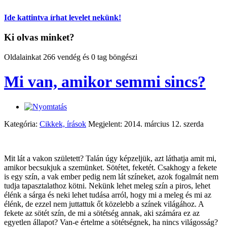
Ide kattintva írhat levelet nekünk!
Ki olvas minket?
Oldalainkat 266 vendég és 0 tag böngészi
Mi van, amikor semmi sincs?
Kategória:
Cikkek, írások
Megjelent: 2014. március 12. szerda
Mit lát a vakon született? Talán úgy képzeljük, azt láthatja amit mi,
amikor becsukjuk a szemünket. Sötétet, feketét. Csakhogy a fekete
is egy szín, a vak ember pedig nem lát színeket, azok fogalmát nem
tudja tapasztalathoz kötni. Nekünk lehet meleg szín a piros, lehet
élénk a sárga és neki lehet tudása arról, hogy mi a meleg és mi az
élénk, de ezzel nem juttattuk őt közelebb a színek világához. A
fekete az sötét szín, de mi a sötétség annak, aki számára ez az
egyetlen állapot? Van-e értelme a sötétségnek, ha nincs világosság?