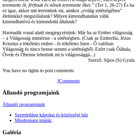
teremtette őt, férfinak és nőnek teremtette őket.”
(Ter 1, 26-27) És ha
ez igaz, akkor mit teremtünk mi, amikor „evilág sötétségében”
életünkkel megszólalunk? Milyen kimondhatatlan válik
kimondhatóvá és kimondottá általunk?
Harmadik vonal alatti megjegyzésünk: Már ha az Ember világosság
– a Világosság mimézise - a sötétségben. (Csak az Emberfia, Jézus
Krisztus a tökéletes ember - és tökéletes Isten - Ő valóban
Világosság és nincs benne semmi a sötétségből. Ezért csak Őáltala,
Ővele és Őbenne lehetünk mi is világossággá...)
Szerző: Sípos (S) Gyula
You have no rights to post comments
JComments
Állandó programjaink
Állandó programjaink
Szeretetláng kápolna és közösségi ház
Mindennapi imánk:
Galéria