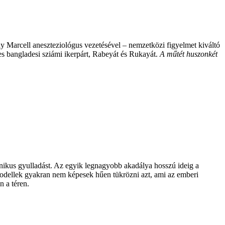
y Marcell aneszteziológus vezetésével – nemzetközi figyelmet kiváltó
es bangladesi sziámi ikerpárt, Rabeyát és Rukayát.
A műtét huszonkét
ónikus gyulladást. Az egyik legnagyobb akadálya hosszú ideig a
tmodellek gyakran nem képesek hűen tükrözni azt, ami az emberi
n a téren.