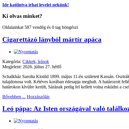
Ide kattintva írhat levelet nekünk!
Ki olvas minket?
Oldalainkat 587 vendég és 0 tag böngészi
Cigarettázó lányból mártír apáca
Kategória:
Cikkek, írások
Megjelent: 2026. július 27. hétfő
Schalkház Sarolta Klotild 1899. május 11-én született Kassán. Osztrá
tulajdonosa volt. Kétéves korában édesapja meghalt. A határozott fell
határokon kívülre került, Sárának pedig fel kellett volna esküdni a cse
Bővebben ...
Hozzászólás
Leó pápa: Az Isten országával való találkoz