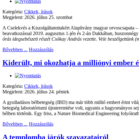
Kategória:
Cikkek, írások
Megjelent: 2026. július 25. szombat
A Cselekvés a Kiszolgáltatottakért Alapítvány magyar orvoscsapata –
beavatkozással 2019. augusztus 1-jén és 2-án Dakkában, huszonnégy ór
órás idegsebészeti részét Csókay András vezette. Vele beszélgettünk (
Bővebben ...
Hozzászólás
Kiderült, mi okozhatja a milliónyi ember é
Kategória:
Cikkek, írások
Megjelent: 2026. július 24. péntek
A gyulladásos bélbetegség (IBD) ma már több millió embert érint vilá
betegség laboratóriumi újrateremtése volt, ugyanis a hagyományos sej
bélben történik. Egy friss, a Nature Biomedical Engineering folyóira
Bővebben ...
Hozzászólás
A templomba járók szavazatairól