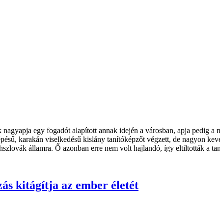
k nagyapja egy fogadót alapított annak idején a városban, apja pedig 
épésű, karakán viselkedésű kislány tanítóképzőt végzett, de nagyon kevé
hszlovák államra. Ő azonban erre nem volt hajlandó, így eltiltották a tan
ás kitágítja az ember életét