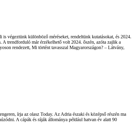
 is végeztünk különböző méréseket, rendeltünk kutatásokat, és 2024.
 trendforduló már érzékelhető volt 2024. őszén, azóta zajlik a
oson rendezett, Mi történt tavasszal Magyarországon? – Látvány,
tengeren, írja az olasz Today. Az Adria északi és középső részén ma
 húzódni. A cápák és ráják állománya például hatvan év alatt 90