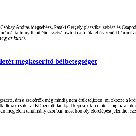
 Csókay András idegsebész, Pataki Gergely plasztikai sebész és Csapod
án át tartó nyílt műtéttel szétválasztotta a fejüknél összenőtt háromév
magyar kurir).
letét megkeserítő bélbetegséget
gszerte, ám a szakértők még mindig nem értik teljesen, mi okozza a kr
tkultúrák csak az IBD izolált darabjait képesek kimutatni, míg az álla
tban megjelent tanulmány azonban most komoly előrelépést jelenthet eze