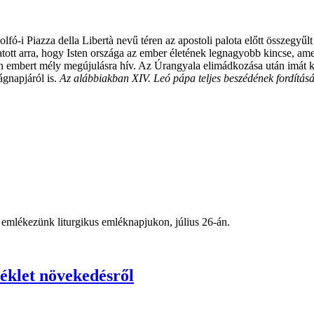
lfó-i Piazza della Libertà nevű téren az apostoli palota előtt összegyű
tt arra, hogy Isten országa az ember életének legnagyobb kincse, amel
den embert mély megújulásra hív. Az Úrangyala elimádkozása után imát ké
ágnapjáról is.
Az alábbiakban XIV. Leó pápa teljes beszédének fordításá
emlékezünk liturgikus emléknapjukon, július 26-án.
éklet növekedésről