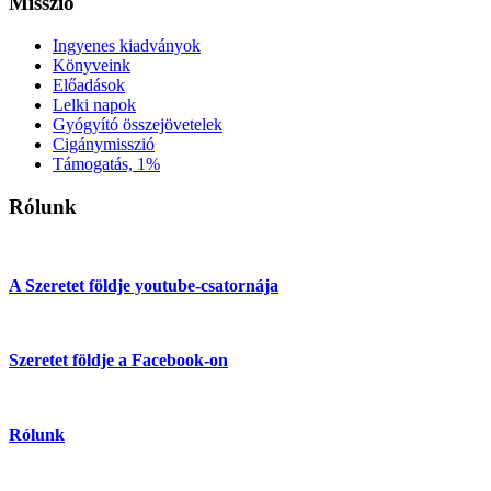
Misszió
Ingyenes kiadványok
Könyveink
Előadások
Lelki napok
Gyógyító összejövetelek
Cigánymisszió
Támogatás, 1%
Rólunk
A Szeretet földje youtube-csatornája
Szeretet földje a Facebook-on
Rólunk