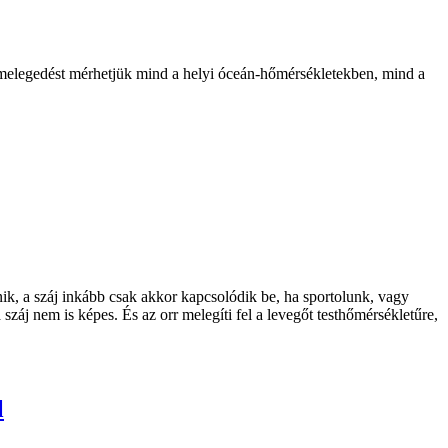
b melegedést mérhetjük mind a helyi óceán-hőmérsékletekben, mind a
énik, a száj inkább csak akkor kapcsolódik be, ha sportolunk, vagy
 száj nem is képes. És az orr melegíti fel a levegőt testhőmérsékletűre,
l