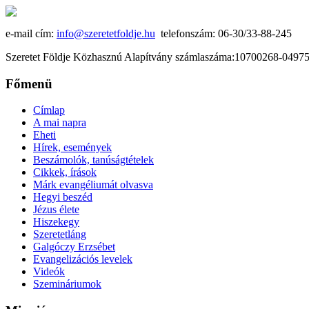
e-mail cím:
info@szeretetfoldje.hu
telefonszám: 06-30/33-88-245
Szeretet Földje Közhasznú Alapítvány számlaszáma:10700268-049
Főmenü
Címlap
A mai napra
Eheti
Hírek, események
Beszámolók, tanúságtételek
Cikkek, írások
Márk evangéliumát olvasva
Hegyi beszéd
Jézus élete
Hiszekegy
Szeretetláng
Galgóczy Erzsébet
Evangelizációs levelek
Videók
Szemináriumok