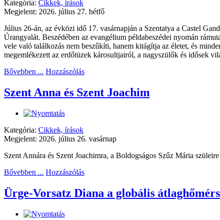
Kategória:
Cikkek, írások
Megjelent: 2026. július 27. hétfő
Július 26-án, az évközi idő 17. vasárnapján a Szentatya a Castel Gando
Úrangyalát. Beszédében az evangélium példabeszédei nyomán rámutato
vele való találkozás nem beszűkíti, hanem kitágítja az életet, és min
megemlékezett az erdőtüzek károsultjairól, a nagyszülők és idősek vil
Bővebben ...
Hozzászólás
Szent Anna és Szent Joachim
Kategória:
Cikkek, írások
Megjelent: 2026. július 26. vasárnap
Szent Annára és Szent Joachimra, a Boldogságos Szűz Mária szüleire 
Bővebben ...
Hozzászólás
Ürge-Vorsatz Diana a globális átlaghőmérs