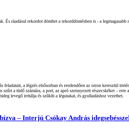
ünk. És ráadásul rekordot dönthet a rekorddöntésben is - a legmagasab
lás feladatait, a légzés elsősorban és eredendően az orron keresztül tört
s szűri a tüdő számára, a port, az apró szennyezett részecskéket – erre a
ideg levegő irritálja és szűkíti a légutakat, és gyulladáshoz vezethet.
 bízva – Interjú Csókay András idegsebéssze