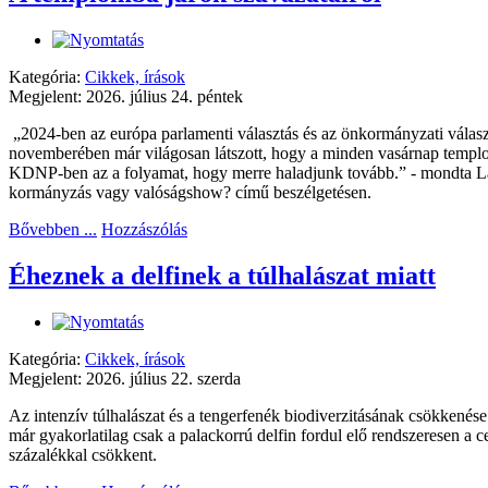
Kategória:
Cikkek, írások
Megjelent: 2026. július 24. péntek
„2024-ben az európa parlamenti választás és az önkormányzati válas
novemberében már világosan látszott, hogy a minden vasárnap templom
KDNP-ben az a folyamat, hogy merre haladjunk tovább.” - mondta Lat
kormányzás vagy valóságshow? című beszélgetésen.
Bővebben ...
Hozzászólás
Éheznek a delfinek a túlhalászat miatt
Kategória:
Cikkek, írások
Megjelent: 2026. július 22. szerda
Az intenzív túlhalászat és a tengerfenék biodiverzitásának csökkenése
már gyakorlatilag csak a palackorrú delfin fordul elő rendszeresen a c
százalékkal csökkent.