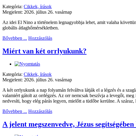
Kategória:
Cikkek, írások
Megjelent: 2026. július 26. vasárnap
Az idei El Nino a történelem legnagyobbja lehet, amit valaha követt
globális átlaghőmérsékletben.
Bővebben ...
Hozzászólás
Miért van két orrlyukunk?
Kategória:
Cikkek, írások
Megjelent: 2026. július 26. vasárnap
A két orrlyukunk a nap folyamán felváltva látják el a légzés és a szag
valamiért gátolt az orrlégzés. Az orr nemcsak beszívja a levegőt, meg i
nedvesíti, hogy elég párás legyen, mielőtt a tüdőbe kerülne. A száraz, h
Bővebben ...
Hozzászólás
A jelent megszenvedve, Jézus segítségében