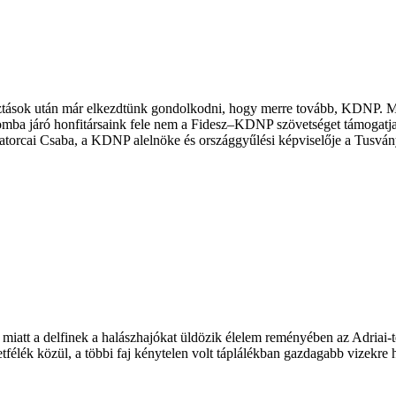
ztások után már elkezdtünk gondolkodni, hogy merre tovább, KDNP. Mi
ba járó honfitársaink fele nem a Fidesz–KDNP szövetséget támogatja. A
orcai Csaba, a KDNP alelnöke és országgyűlési képviselője a Tusvány
 miatt a delfinek a halászhajókat üldözik élelem reményében az Adriai-
etfélék közül, a többi faj kénytelen volt táplálékban gazdagabb vizekre