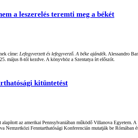
em a leszerelés teremti meg a békét
ynek címe:
Lefegyverzett és lefegyverző. A béke ajándék
. Alessandro Ban
25. május 8-tól kezdve. A könyvhöz a Szentatya írt előszót.
rthatósági kitüntetést
t alapított az amerikai Pennsylvaniában működő Villanova Egyetem. A f
nova Nemzetközi Fenntarthatósági Konferencián mutatják be Rómában és 