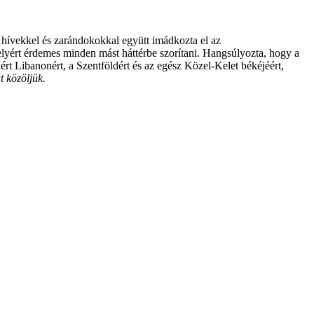
lt hívekkel és zarándokokkal együtt imádkozta el az
yért érdemes minden mást háttérbe szorítani. Hangsúlyozta, hogy a
rt Libanonért, a Szentföldért és az egész Közel-Kelet békéjéért,
t közöljük.