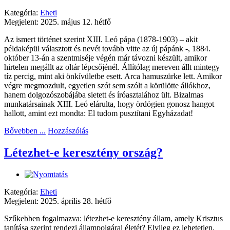
Kategória:
Eheti
Megjelent: 2025. május 12. hétfő
Az ismert történet szerint XIII. Leó pápa (1878-1903) – akit
példaképül választott és nevét tovább vitte az új pápánk -, 1884.
október 13-án a szentmiséje végén már távozni készült, amikor
hirtelen megállt az oltár lépcsőjénél. Állítólag mereven állt mintegy
tíz percig, mint aki önkívületbe esett. Arca hamuszürke lett. Amikor
végre megmozdult, egyetlen szót sem szólt a körülötte állókhoz,
hanem dolgozószobájába sietett és íróasztalához ült. Bizalmas
munkatársainak XIII. Leó elárulta, hogy ördögien gonosz hangot
hallott, amint ezt mondta: El tudom pusztítani Egyházadat!
Bővebben ...
Hozzászólás
Létezhet-e keresztény ország?
Kategória:
Eheti
Megjelent: 2025. április 28. hétfő
Szűkebben fogalmazva: létezhet-e keresztény állam, amely Krisztus
tanítása szerint rendezi állampolgárai életét? Elvileg ez lehetetlen,