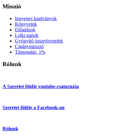
Misszió
Ingyenes kiadványok
Könyveink
Előadások
Lelki napok
Gyógyító összejövetelek
Cigánymisszió
Támogatás, 1%
Rólunk
A Szeretet földje youtube-csatornája
Szeretet földje a Facebook-on
Rólunk