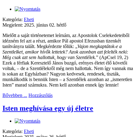
Kategória:
Eheti
Megjelent: 2025. június 02. hétfő
Mielőtt a saját történetemet leírnám, az Apostolok Cselekedeteiből
idézném fel azt a részt, amikor Pál apostol Efezusban tizenkét
tanítványra talált. Megkérdezte tőlük: „
Vajon megkaptátok-e a
Szentlelket, amikor hívők lettetek? Azok azonban azt felelték neki:
Még csak azt sem hallottuk, hogy van Szentlélek.
” (ApCsel 19, 2)
Ezek a férfiak Keresztelő János buzgó, erényes életet élő követői
voltak, – de a Szentlélekről még nem hallottak. Nem így vannak ma
is sokan az Egyházban? Nagyon kedvesek, rendesek, tiszták,
munkálkodik is bennük Isten – a Szentlélek azonban az „ismeretlen
Isten” marad számukra. Nem kell azonban ennek így lennie!
Bővebben ...
Hozzászólás
Isten meghívása egy új életre
Kategória:
Eheti
Megjelent: 2025. május 26. hétfő