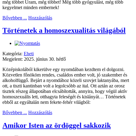
még többet Uram, még többet! Még több gyógyulást, még több
kegyelmet minden embernek!
Bővebben ...
Hozzászólás
Történetek a homoszexualitás világából
Kategória:
Eheti
Megjelent: 2025. június 30. hétfő
Középiskolából kikerülve egy nyomdában kezdtem el dolgozni.
Közvetlen főnököm rendes, családos ember volt, jó szakember és
alkoholfüggő. Bejárt a nyomdához közeli szovjet laktanyába, mert
ott, a tiszti kantinban volt a legolcsóbb az ital. Ott aztán az orosz
tisztek részeg állapotában elcsábították, annyira, hogy végül aktív
homoszexuális lett, otthagyta feleségét és kislányát… Történetek
ebből az egyáltalán nem fekete-fehér világból:
Bővebben ...
Hozzászólás
Amikor Isten az ördöggel sakkozik