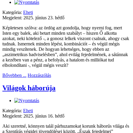
Kategória:
Eheti
Megjelent: 2025. június 23. hétfő
Képletesen szólva: az ördög azt gondolja, hogy nyerni fog, mert
Isten egy balek, aki betart minden szabályt – hiszen Ő alkotta
azokat, neki kötelező -, a gonosz lelkek viszont csalnak, ahogy csak
tudnak. Ismernek minden lépést, kombinációt – és végül mégis
mindig veszítenek. De hogyan lehetséges, hogy ebben az
„aszimetrikus hadviselésben”, ahol evilág fejedelmének, a sátánnak
a kezében van a pénz, a befolyás, a hatalom és milliókat tud
elbolondítani -, végül mégis veszít?
Bővebben ...
Hozzászólás
Világok háborúja
Kategória:
Eheti
Megjelent: 2025. június 16. hétfő
Aki szeretné, könnyen talál párhuzamokat korunk háborús világa és
a Szentírás végidei jövendölései között. „Észak fejedelmei”