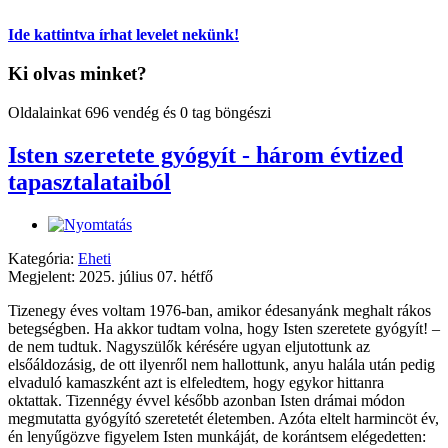
Ide kattintva írhat levelet nekünk!
Ki olvas minket?
Oldalainkat 696 vendég és 0 tag böngészi
Isten szeretete gyógyít - három évtized
tapasztalataiból
Kategória:
Eheti
Megjelent: 2025. július 07. hétfő
Tizenegy éves voltam 1976-ban, amikor édesanyánk meghalt rákos
betegségben. Ha akkor tudtam volna, hogy Isten szeretete gyógyít! –
de nem tudtuk. Nagyszülők kérésére ugyan eljutottunk az
elsőáldozásig, de ott ilyenről nem hallottunk, anyu halála után pedig
elvaduló kamaszként azt is elfeledtem, hogy egykor hittanra
oktattak. Tizennégy évvel később azonban Isten drámai módon
megmutatta gyógyító szeretetét életemben. Azóta eltelt harmincöt év,
én lenyűgözve figyelem Isten munkáját, de korántsem elégedetten: