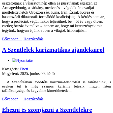
összefognak a választott nép ellen és pusztítanak egészen az
Armageddonig, a sárkány, medve és a végidők fenevadjai
megfeleltethetők Oroszország, Kína, Irán, Észak-Korea és
hasonszőrű diktátoraik formálódó koalíciójáig. A kérdés nem az,
hogy a próféciák végül mikor teljesülnek be – öt év vagy ötven,
esetleg ötszáz év múlva -, hanem az, hogy mi keresztények mit
tegyünk, hogyan éljünk ebben a világok háborújában.
Bővebben ...
Hozzászólás
A Szentlélek karizmatikus ajándékairól
Kategória:
Eheti
Megjelent: 2025. június 09. hétfő
A Szentírásban többféle karizma-felsorolást is találhatunk, s
ezeken túl is még számos karizma létezik, hiszen Isten
találékonysága és kegyelme kimeríthetetlen.
Bővebben ...
Hozzászólás
Éhezni és szomjazni a Szentlélekre