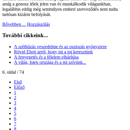
amíg a gonosz lélek jelen van és munkálkodik világunkban,
legalábbis eddig még semmilyen emberi szerveződés nem tudta
tartósan kizárni befolyását.
Bővebben ...
Hozzászólás
További cikkeink...
A széthúzás veszedelme és az osztozás gyógyszere
Rövid Eheti arról, hogy mi a mi keresztünk
A fenyegetés és a félelem elhárítása
A világ, Isten országa és a mi szívünk...
6. oldal / 74
Első
Előző
1
2
3
4
5
6
7
8