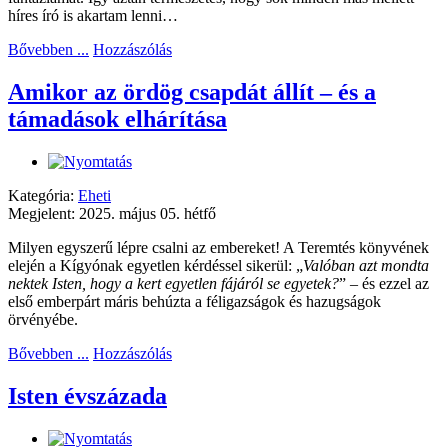
híres író is akartam lenni…
Bővebben ...
Hozzászólás
Amikor az ördög csapdát állít – és a
támadások elhárítása
Kategória:
Eheti
Megjelent: 2025. május 05. hétfő
Milyen egyszerű lépre csalni az embereket! A Teremtés könyvének
elején a Kígyónak egyetlen kérdéssel sikerül: „
Valóban azt mondta
nektek Isten, hogy a kert egyetlen fájáról se egyetek?
” – és ezzel az
első emberpárt máris behúzta a féligazságok és hazugságok
örvényébe.
Bővebben ...
Hozzászólás
Isten évszázada