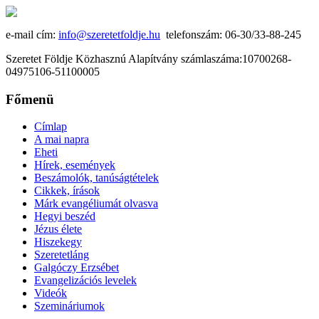
e-mail cím:
info@szeretetfoldje.hu
telefonszám: 06-30/33-88-245
Szeretet Földje Közhasznú Alapítvány számlaszáma:10700268-
04975106-51100005
Főmenü
Címlap
A mai napra
Eheti
Hírek, események
Beszámolók, tanúságtételek
Cikkek, írások
Márk evangéliumát olvasva
Hegyi beszéd
Jézus élete
Hiszekegy
Szeretetláng
Galgóczy Erzsébet
Evangelizációs levelek
Videók
Szemináriumok