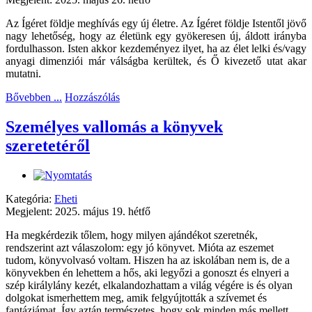
Az Ígéret földje meghívás egy új életre. Az Ígéret földje Istentől jövő
nagy lehetőség, hogy az életünk egy gyökeresen új, áldott irányba
fordulhasson. Isten akkor kezdeményez ilyet, ha az élet lelki és/vagy
anyagi dimenziói már válságba kerültek, és Ő kivezető utat akar
mutatni.
Bővebben ...
Hozzászólás
Személyes vallomás a könyvek
szeretetéről
Kategória:
Eheti
Megjelent: 2025. május 19. hétfő
Ha megkérdezik tőlem, hogy milyen ajándékot szeretnék,
rendszerint azt válaszolom: egy jó könyvet. Mióta az eszemet
tudom, könyvolvasó voltam. Hiszen ha az iskolában nem is, de a
könyvekben én lehettem a hős, aki legyőzi a gonoszt és elnyeri a
szép királylány kezét, elkalandozhattam a világ végére is és olyan
dolgokat ismerhettem meg, amik felgyújtották a szívemet és
fantáziámat. Így aztán természetes, hogy sok minden más mellett