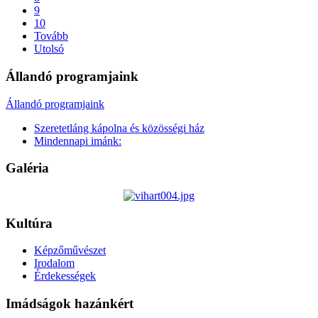
9
10
Tovább
Utolsó
Állandó programjaink
Állandó programjaink
Szeretetláng kápolna és közösségi ház
Mindennapi imánk:
Galéria
Kultúra
Képzőművészet
Irodalom
Érdekességek
Imádságok hazánkért