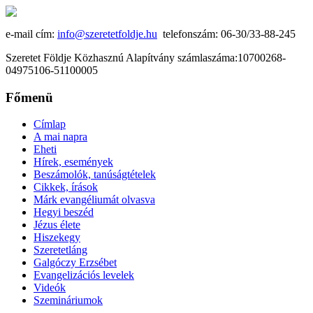
e-mail cím:
info@szeretetfoldje.hu
telefonszám: 06-30/33-88-245
Szeretet Földje Közhasznú Alapítvány számlaszáma:10700268-
04975106-51100005
Főmenü
Címlap
A mai napra
Eheti
Hírek, események
Beszámolók, tanúságtételek
Cikkek, írások
Márk evangéliumát olvasva
Hegyi beszéd
Jézus élete
Hiszekegy
Szeretetláng
Galgóczy Erzsébet
Evangelizációs levelek
Videók
Szemináriumok