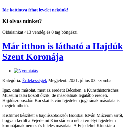
Ide kattintva írhat levelet nekünk!
Ki olvas minket?
Oldalainkat 413 vendég és 0 tag böngészi
Már itthon is látható a Hajdúk
Szent Koronája
Kategória:
Érdekességek
Megjelent: 2021. július 03. szombat
Igaz, csak másolat, mert az eredetit Bécsben, a Kunsthistorisches
Museum falai között őrzik, de másolatnak legalább eredeti.
Hajdúszoboszlón Bocskai István fejedelem jogarának másolata is
megtekinthető.
Kisfilmet készített a hajdúszoboszlói Bocskai István Múzeum arról,
hogyan került a Fejedelmi Kincstárba a néhai erdélyi fejedelem
koronájának nemes és hiteles másolata. A Fejedelmi Kincstár a