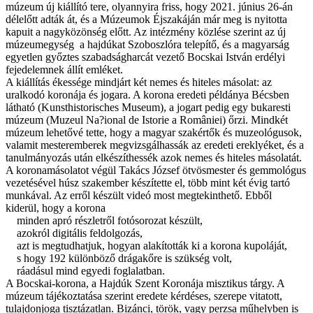
múzeum új kiállító tere, olyannyira friss, hogy 2021. június 26-án
délelőtt adták át, és a Múzeumok Éjszakáján már meg is nyitotta
kapuit a nagyközönség előtt. Az intézmény közlése szerint az új
múzeumegység a hajdúkat Szoboszlóra telepítő, és a magyarság
egyetlen győztes szabadságharcát vezető Bocskai István erdélyi
fejedelemnek állít emléket.
A kiállítás ékessége mindjárt két nemes és hiteles másolat: az
uralkodó koronája és jogara. A korona eredeti példánya Bécsben
látható (Kunsthistorisches Museum), a jogart pedig egy bukaresti
múzeum (Muzeul Na?ional de Istorie a României) őrzi. Mindkét
múzeum lehetővé tette, hogy a magyar szakértők és muzeológusok,
valamit mesteremberek megvizsgálhassák az eredeti ereklyéket, és a
tanulmányozás után elkészíthessék azok nemes és hiteles másolatát.
A koronamásolatot végül Takács József ötvösmester és gemmológus
vezetésével húsz szakember készítette el, több mint két évig tartó
munkával. Az erről készült videó most megtekinthető. Ebből
kiderül, hogy a korona
minden apró részletről fotósorozat készült,
azokról digitális feldolgozás,
azt is megtudhatjuk, hogyan alakították ki a korona kupoláját,
s hogy 192 különböző drágakőre is szükség volt,
ráadásul mind egyedi foglalatban.
A Bocskai-korona, a Hajdúk Szent Koronája misztikus tárgy. A
múzeum tájékoztatása szerint eredete kérdéses, szerepe vitatott,
tulajdonjoga tisztázatlan. Bizánci, török, vagy perzsa műhelyben is