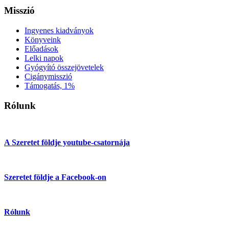
Misszió
Ingyenes kiadványok
Könyveink
Előadások
Lelki napok
Gyógyító összejövetelek
Cigánymisszió
Támogatás, 1%
Rólunk
A Szeretet földje youtube-csatornája
Szeretet földje a Facebook-on
Rólunk