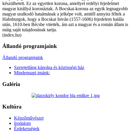
készülhetett. Ez az egyetlen korona, amellyel erdélyi fejedelmet
magyar királlyá koronáztak. A Bocskai-korona az egyik legnagyobb
magyar uralkodó hatalmának a jelképe volt, amitől annyira féltek a
Habsburgok, hogy a Bocskai István (1557-1606) fejedelem halála
után, 1610-ben Bécsbe vitették, ám azt a magyar és a román állam is
máig saját tulajdonának tartja.
(index.hu)
Állandó programjaink
Állandó programjaink
Szeretetláng kápolna és közösségi ház
Mindennapi imánk:
Galéria
Kultúra
Képzőművészet
Irodalom
Érdekességek