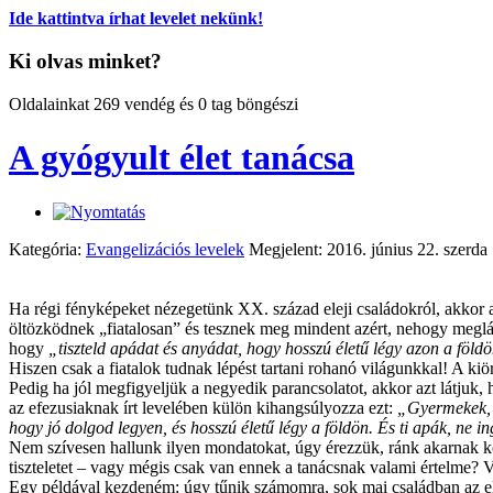
Ide kattintva írhat levelet nekünk!
Ki olvas minket?
Oldalainkat 269 vendég és 0 tag böngészi
A gyógyult élet tanácsa
Kategória:
Evangelizációs levelek
Megjelent: 2016. június 22. szerda
Ha régi fényképeket nézegetünk XX. század eleji családokról, akkor a
öltözködnek „fiatalosan” és tesznek meg mindent azért, nehogy meglát
hogy
„tiszteld apádat és anyádat, hogy hosszú életű légy azon a föld
Hiszen csak a fiatalok tudnak lépést tartani rohanó világunkkal! A kiö
Pedig ha jól megfigyeljük a negyedik parancsolatot, akkor azt látjuk, ho
az efezusiaknak írt levelében külön kihangsúlyozza ezt:
„Gyermekek, e
hogy jó dolgod legyen, és hosszú életű légy a földön. És ti apák, ne 
Nem szívesen hallunk ilyen mondatokat, úgy érezzük, ránk akarnak kény
tiszteletet – vagy mégis csak van ennek a tanácsnak valami értelme? V
Egy példával kezdeném: úgy tűnik számomra, sok mai családban az els