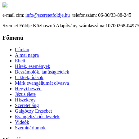
e-mail cím:
info@szeretetfoldje.hu
telefonszám: 06-30/33-88-245
Szeretet Földje Közhasznú Alapítvány számlaszáma:10700268-049
Főmenü
Címlap
A mai napra
Eheti
Hírek, események
Beszámolók, tanúságtételek
Cikkek, írások
Márk evangéliumát olvasva
Hegyi beszéd
Jézus élete
Hiszekegy
Szeretetláng
Galgóczy Erzsébet
Evangelizációs levelek
Videók
Szemináriumok