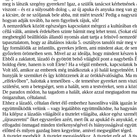
meg is látszik szegény gyereken! Igaz, a szülők tanácsot kérhetnének 
viszont – és ez a súlyosabb dolog -, az új apuka és anyuka meg van 
a kicsire, de ne szóljanak bele abba, mit miért teszek! Pedig a nagyszü
hogyan adják tovább, ha nem figyelnek rájuk, sőt!
A nemzedékek között egészséges kapcsolatot mérgezi a kultúrában elur
céllá válik, aminek érdekében szinte bármit meg lehet tenni. (Sokat e
megbetegítő beállítódás állandó nyomás alatt tartja a felnövő nemzedé
tapasztalatom, hogy az általános iskola 5. osztályos tanulói már meg v
Így formálódik az infantilis, gyerekes jellem, ami mindent akar, de se
győzelem örömeiben sem. Mivel az az ideálja, hogy mindent készen kapjo
Ebből a zaklatott, lázadó és gyötrött belső világból pont a nagybetűs 
boldog élete, hanem is volt Élete? Ha a végül emberek, kapcsolatok he
Volt idő, amikor az emberek még imádkoztak a jó halál kegyelméért. Ez
hunyják le szemüket és így költözzenek át az örökkévalóságba. Ma már
„elfekvőben”, halottak a temetőben -, de temetésre gyereket nem visz
születést, sem a betegséget, sem a halált, sem a testvéreket, sem a kö
De paradox módon, ha tagadom a halált, akkor azzal megtagadom maga
önigazultan, céltalanul.
Ehhez a lázadó, céltalan életet élő emberhez hasonlítva válik igazán 
együttműködik velünk – vagy legalábbis együttműködne, ha hagynánk 
Ha kilépsz a lázadás világából a tisztelet világába, akkor egész szem
„újraszeretni” őket egyszerűen azért, mert ők az apukád és anyukád, e
elfogadni önmagad minden törékenységével és hiányosságával együtt. 
előtted és milyen gazdag Isten kegyelme, amivel megsegíthet téged.
A tisztelet megbékít. A tisztelet megajándékoz. A tisztelet erőt ad. A ti