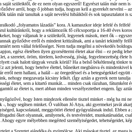
a saját szüleiktől, de ez nem olyan egyszerű! Egyrészt talán már nem is
győződve arról, hogy ő jobban tudja, hogyan kell a gyerekét nevelni –
lők talán már tanultak a saját nevelési hibáikból és sok tapasztalatot i
alkodó „folyamatos lázadás” kora. A kamaszkor ideje lefelé és felfelé 
lárul kultúránkról, hogy a reklámozók fő célcsoportja a 16-40 éves koro
keket, hogy váljanak le a szüleikről, legyenek mások, mert ők – egysze
annak győződve erről és mindent kritizálnak, ami a tanári tekintély fel
mmiért nem vállal felelősséget. Nem tudja megélni a növekedés boldogság
n, egész életében ilyen gyorséttermi életet akar élni – ez pedig lehetet
Élet, a szeretet, öröm, türelem, kedvesség, jóság, fegyelmezettség élete
lyett csak halott tárgyak veszik körül? Ha a belső békétlenség tönkre te
 azt jelenti, hogy betelve élettel, bűneiket megbánva és mindenkivel k
 erről nem hallani, a halál – az öregedéssel és a betegségekkel együtt
ünk, nehogy megzavarja kicsiny lelkét. (Így aztán a gyerek nem tanulja 
zösségi életet, sem a kitartó munkát… minden csak rázuhan, fátumként és
mtól az életet is, mert abban minden veszélyeztethet engem. Így aztá
lenyűgözővé, hogy Isten mindezek ellenére tisztel minket - még ha mi nem
-, hogy segítsen minket. Ő valóban Jó Atya, aki gyermekei javát akarj
élyiséged, kapcsolataid, meggyötört életed gyógyulásnak indul. Ebben a 
lfogadni őket olyannak, amilyenek, és testvéreidet, munkatársaidat, cs
Ahogy egyre mélyebben megérted személyiségedet, tehetségeidet, képes
sztelet a Szeretet ajándéka és gyümölcse. Aki másokat tisztel, az maga is t