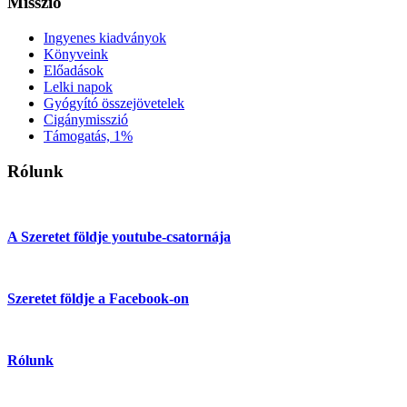
Misszió
Ingyenes kiadványok
Könyveink
Előadások
Lelki napok
Gyógyító összejövetelek
Cigánymisszió
Támogatás, 1%
Rólunk
A Szeretet földje youtube-csatornája
Szeretet földje a Facebook-on
Rólunk