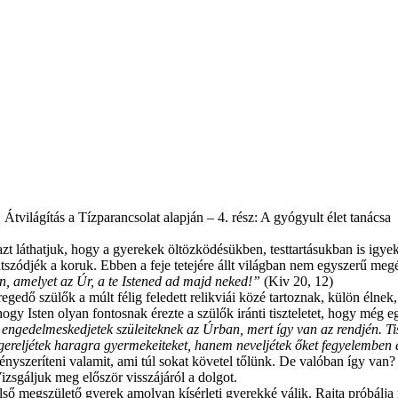
Átvilágítás a Tízparancsolat alapján – 4. rész: A gyógyult élet tanácsa
zt láthatjuk, hogy a gyerekek öltözködésükben, testtartásukban is igyek
szódjék a koruk. Ebben a feje tetejére állt világban nem egyszerű megé
ön, amelyet az Úr, a te Istened ad majd neked!”
(Kiv 20, 12)
regedő szülők a múlt félig feledett relikviái közé tartoznak, külön éln
gy Isten olyan fontosnak érezte a szülők iránti tiszteletet, hogy még egy
ngedelmeskedjetek szüleiteknek az Úrban, mert így van az rendjén. Tisz
ingereljétek haragra gyermekeiteket, hanem neveljétek őket fegyelemben 
szeríteni valamit, ami túl sokat követel tőlünk. De valóban így van? Is
izsgáljuk meg először visszájáról a dolgot.
ő megszülető gyerek amolyan kísérleti gyerekké válik. Rajta próbálja 