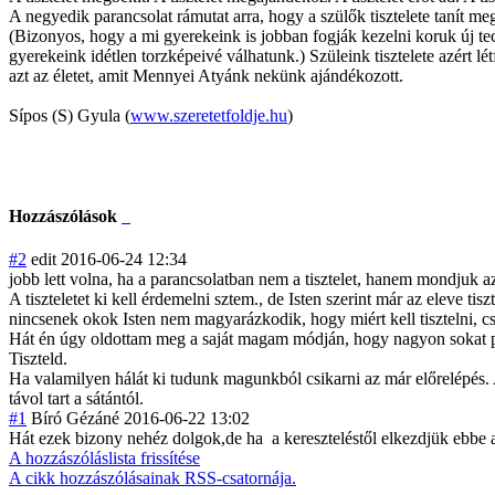
A negyedik parancsolat rámutat arra, hogy a szülők tisztelete tanít me
(Bizonyos, hogy a mi gyerekeink is jobban fogják kezelni koruk új te
gyerekeink idétlen torzképeivé válhatunk.) Szüleink tisztelete azért lé
azt az életet, amit Mennyei Atyánk nekünk ajándékozott.
Sípos (S) Gyula (
www.szeretetfoldje.hu
)
Hozzászólások
#2
edit
2016-06-24 12:34
jobb lett volna, ha a parancsolatban nem a tisztelet, hanem mondjuk a
A tiszteletet ki kell érdemelni sztem., de Isten szerint már az eleve t
nincsenek okok Isten nem magyarázkodik, hogy miért kell tisztelni, cs
Hát én úgy oldottam meg a saját magam módján, hogy nagyon sokat pr
Tiszteld.
Ha valamilyen hálát ki tudunk magunkból csikarni az már előrelépés. 
távol tart a sátántól.
#1
Bíró Gézáné
2016-06-22 13:02
Hát ezek bizony nehéz dolgok,de ha a kereszteléstől elkezdjük ebbe a
A hozzászóláslista frissítése
A cikk hozzászólásainak RSS-csatornája.