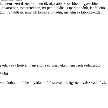
inket nem azért tiszteljük, mert ők okosabbak, szebbek, ügyesebbek.
 divatokban, ismeretekben, mi pedig hiába is iparkodnánk, legfeljebb
titűd, irányultság, amelyik képes elfogadni, megélni és kibontakoztatni
yan neveli, vagy hogyan hanyagolja el gyermekét. nem cselekedetfüggő
,
óbáld.
nem bánthatod többé anyádat bíráló szavakkal, így nem válsz vádolóvá,