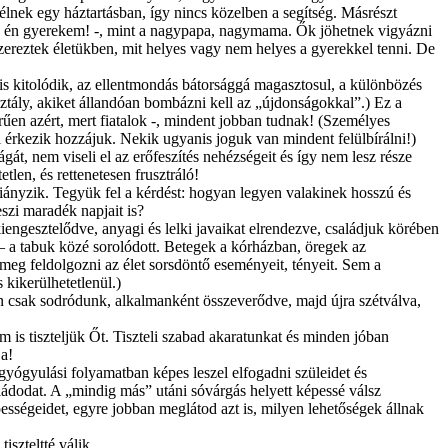
 élnek egy háztartásban, így nincs közelben a segítség. Másrészt
 az én gyerekem! -, mint a nagypapa, nagymama. Ők jöhetnek vigyázni
s szereztek életükben, mit helyes vagy nem helyes a gyerekkel tenni. De
is kitolódik, az ellentmondás bátorsággá magasztosul, a különbözés
sztály, akiket állandóan bombázni kell az „újdonságokkal”.) Ez a
rűen azért, mert fiatalok -, mindent jobban tudnak! (Személyes
ől érkezik hozzájuk. Nekik ugyanis joguk van mindent felülbírálni!)
át, nem viseli el az erőfeszítés nehézségeit és így nem lesz része
len, és rettenetesen frusztráló!
 hiányzik. Tegyük fel a kérdést: hogyan legyen valakinek hosszú és
szi maradék napjait is?
iengesztelődve, anyagi és lelki javaikat elrendezve, családjuk körében
 – a tabuk közé sorolódott. Betegek a kórházban, öregek az
meg feldolgozni az élet sorsdöntő eseményeit, tényeit. Sem a
 kikerülhetetlenül.)
n csak sodródunk, alkalmanként összeverődve, majd újra szétválva,
 is tiszteljük Őt. Tiszteli szabad akaratunkat és minden jóban
a!
gyógyulási folyamatban képes leszel elfogadni szüleidet és
aládodat. A „mindig más” utáni sóvárgás helyett képessé válsz
ségeidet, egyre jobban meglátod azt is, milyen lehetőségek állnak
iszteltté válik.