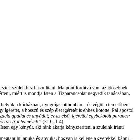
eztek szüleikhez hasonlítani. Ma pont fordítva van: az idősebbek
rteni, miért is mondja Isten a Tízparancsolat negyedik tanácsában,
ek, helyük a kórházban, nyugdíjas otthonban – és végül a temetőben.
 ígéretet, a hosszú és szép élet ígéretét is ehhez kötötte. Pál apostol
teld apádat és anyádat; ez az első, ígérettel egybekötött parancs:
és az Úr intelmével!”
(Ef 6, 1-4)
ten egy kényúr, aki ránk akarja kényszeríteni a szüleink iránti
megtanulni apuka és anyuka, hogyan is kellene a gyerekkel bánni -