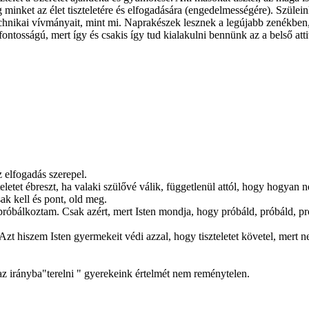
g minket az élet tiszteletére és elfogadására (engedelmességére). Szüle
chnikai vívmányait, mint mi. Naprakészek lesznek a legújabb zenékben,
tfontosságú, mert így és csakis így tud kialakulni bennünk az a belső at
z elfogadás szerepel.
iszteletet ébreszt, ha valaki szülővé válik, függetlenül attól, hogy hog
ak kell és pont, old meg.
óbálkoztam. Csak azért, mert Isten mondja, hogy próbáld, próbáld, pr
Azt hiszem Isten gyermekeit védi azzal, hogy tiszteletet követel, mert 
z irányba"terelni " gyerekeink értelmét nem reménytelen.