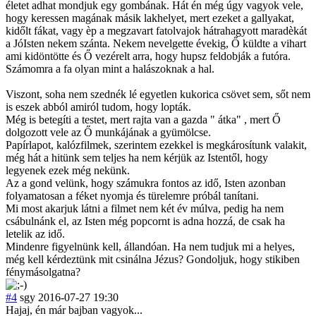
életet adhat mondjuk egy gombának. Hát én még úgy vagyok vele,
hogy keressen magának másik lakhelyet, mert ezeket a gallyakat,
kidőlt fákat, vagy èp a megzavart fatolvajok hátrahagyott maradèkát
a JóIsten nekem szánta. Nekem nevelgette évekig, Ő küldte a vihart
ami kidöntötte és Ő vezérelt arra, hogy hupsz feldobják a futóra.
Számomra a fa olyan mint a halászoknak a hal.
Viszont, soha nem szednék lé egyetlen kukorica csövet sem, sőt nem
is eszek abból amiról tudom, hogy lopták.
Még is betegíti a testet, mert rajta van a gazda " átka" , mert Ő
dolgozott vele az Ő munkájának a gyümölcse.
Papírlapot, kalózfilmek, szerintem ezekkel is megkárosítunk valakit,
még hát a hitünk sem teljes ha nem kérjük az Istentől, hogy
legyenek ezek még nekünk.
Az a gond velünk, hogy számukra fontos az idő, Isten azonban
folyamatosan a féket nyomja és türelemre próbál tanítani.
Mi most akarjuk látni a filmet nem két év múlva, pedig ha nem
csábulnánk el, az Isten még popcornt is adna hozzá, de csak ha
letelik az idő.
Mindenre figyelnünk kell, állandóan. Ha nem tudjuk mi a helyes,
még kell kérdeztünk mit csinálna Jézus? Gondoljuk, hogy stikiben
fénymásolgatna?
#4
sgy
2016-07-27 19:30
Hajaj, én már bajban vagyok...