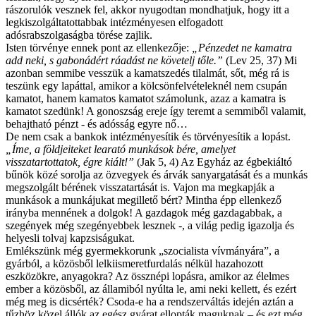
rászorulók vesznek fel, akkor nyugodtan mondhatjuk, hogy itt a
legkiszolgáltatottabbak intézményesen elfogadott
adósrabszolgaságba törése zajlik.
Isten törvénye ennek pont az ellenkezője:
„Pénzedet ne kamatra
add neki, s gabonádért ráadást ne követelj tőle.”
(Lev 25, 37) Mi
azonban semmibe vesszük a kamatszedés tilalmát, sőt, még rá is
teszünk egy lapáttal, amikor a kölcsönfelvételeknél nem csupán
kamatot, hanem kamatos kamatot számolunk, azaz a kamatra is
kamatot szedünk! A gonoszság ereje így teremt a semmiből valamit,
behajtható pénzt - és adósság egyre nő…
De nem csak a bankok intézményesítik és törvényesítik a lopást.
„Íme, a földjeiteket learató munkások bére, amelyet
visszatartottatok, égre kiált!
”
(Jak 5, 4) Az Egyház az égbekiáltó
bűnök közé sorolja az özvegyek és árvák sanyargatását és a munkás
megszolgált bérének visszatartását is. Vajon ma megkapják a
munkások a munkájukat megillető bért? Mintha épp ellenkező
irányba mennének a dolgok! A gazdagok még gazdagabbak, a
szegények még szegényebbek lesznek -, a világ pedig igazolja és
helyesli tolvaj kapzsiságukat.
Emlékszünk még gyermekkorunk „szocialista vívmányára”, a
gyárból, a közösből lelkiismeretfurdalás nélkül hazahozott
eszközökre, anyagokra? Az össznépi lopásra, amikor az élelmes
ember a közösből, az államiból nyúlta le, ami neki kellett, és ezért
még meg is dicsérték? Csoda-e ha a rendszerváltás idején aztán a
tűzhöz közel állók az egész gyárat ellopták maguknak – és ezt még