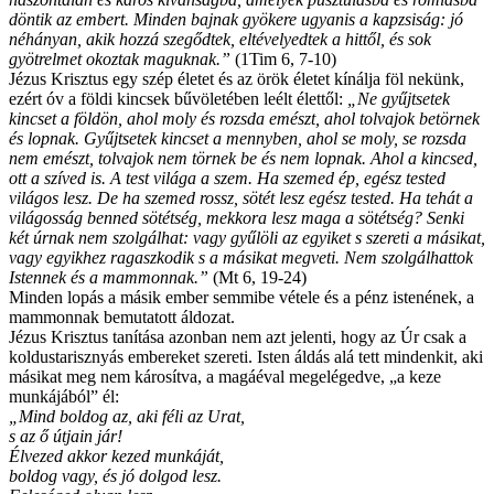
döntik az embert. Minden bajnak gyökere ugyanis a kapzsiság: jó
néhányan, akik hozzá szegődtek, eltévelyedtek a hittől, és sok
gyötrelmet okoztak maguknak
.”
(1Tim 6, 7-10)
Jézus Krisztus egy szép életet és az örök életet kínálja föl nekünk,
ezért óv a földi kincsek bűvöletében leélt élettől:
„
Ne gyűjtsetek
kincset a földön, ahol moly és rozsda emészt, ahol tolvajok betörnek
és lopnak. Gyűjtsetek kincset a mennyben, ahol se moly, se rozsda
nem emészt, tolvajok nem törnek be és nem lopnak. Ahol a kincsed,
ott a szíved is. A test világa a szem. Ha szemed ép, egész tested
világos lesz. De ha szemed rossz, sötét lesz egész tested. Ha tehát a
világosság benned sötétség, mekkora lesz maga a sötétség? Senki
két úrnak nem szolgálhat: vagy gyűlöli az egyiket s szereti a másikat,
vagy egyikhez ragaszkodik s a másikat megveti. Nem szolgálhattok
Istennek és a mammonnak
.”
(Mt 6, 19-24)
Minden lopás a másik ember semmibe vétele és a pénz istenének, a
mammonnak bemutatott áldozat.
Jézus Krisztus tanítása azonban nem azt jelenti, hogy az Úr csak a
koldustarisznyás embereket szereti. Isten áldás alá tett mindenkit, aki
másikat meg nem károsítva, a magáéval megelégedve, „a keze
munkájából” él:
„
Mind boldog az, aki féli az Urat,
s az ő útjain jár!
Élvezed akkor kezed munkáját,
boldog vagy, és jó dolgod lesz.