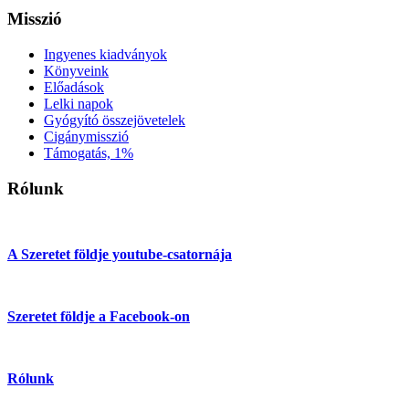
Misszió
Ingyenes kiadványok
Könyveink
Előadások
Lelki napok
Gyógyító összejövetelek
Cigánymisszió
Támogatás, 1%
Rólunk
A Szeretet földje youtube-csatornája
Szeretet földje a Facebook-on
Rólunk