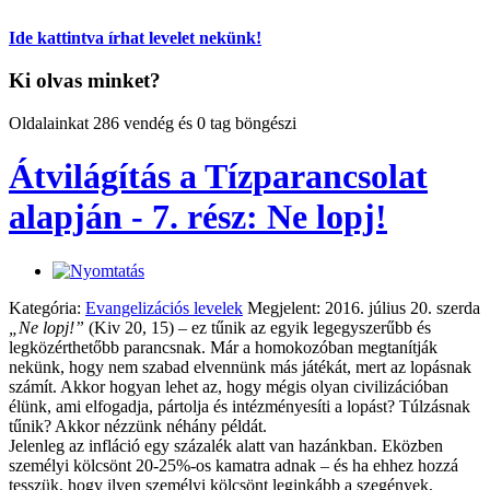
Ide kattintva írhat levelet nekünk!
Ki olvas minket?
Oldalainkat 286 vendég és 0 tag böngészi
Átvilágítás a Tízparancsolat
alapján - 7. rész: Ne lopj!
Kategória:
Evangelizációs levelek
Megjelent: 2016. július 20. szerda
„Ne lopj!”
(Kiv 20, 15) – ez tűnik az egyik legegyszerűbb és
legközérthetőbb parancsnak. Már a homokozóban megtanítják
nekünk, hogy nem szabad elvennünk más játékát, mert az lopásnak
számít. Akkor hogyan lehet az, hogy mégis olyan civilizációban
élünk, ami elfogadja, pártolja és intézményesíti a lopást? Túlzásnak
tűnik? Akkor nézzünk néhány példát.
Jelenleg az infláció egy százalék alatt van hazánkban. Eközben
személyi kölcsönt 20-25%-os kamatra adnak – és ha ehhez hozzá
tesszük, hogy ilyen személyi kölcsönt leginkább a szegények,