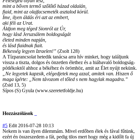
Feleséged olyan lesz,
mint a bőven termő szőlőtő házad oldalán,
fiaid, mint az olajfacsemeték asztalod körül.
Íme, ilyen áldás éri azt az embert,
aki féli az Urat.
Áldjon meg téged Sionról az Úr,
hogy lásd Jeruzsálem boldogságát
életed minden napján,
és lásd fiaidnak fiait.
Békesség legyen Izraelen
!”
(Zsolt 128)
A Tízparancsolat hetedik tanácsa arra hív minket, hogy találjunk
vissza a tiszta, dolgos és önzetlen élethez és a hiábavaló boldogság-
pótlékoktól ahhoz a békéhez és örömhöz, amit az Élet nyújt nekünk.
„
Ne legyetek kapzsik, elégedjetek meg azzal, amitek van. Hiszen ő
maga ígérte: „Nem távozom el tőled s nem hagylak magadra.”
(Zsid 13, 5)
Sípos (S) Gyula (www.szeretetfoldje.hu)
Hozzászólások
#5
Edit
2016-07-28 10:13
Nekem is van ilyen dilemmám. Mivel erdőben élek és fával fűtünk,
ezért én összeszedem a fát, pedig tilos mert hogy még a kidőlt fa új