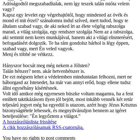
Adóságodtól megszabadítalak
, nem így teszek talán mióta velem
vagy?
Kapsz egy levelet egy végrehajtótól, hogy mindened az övék és
mond el mit érzel? szánalomra indul szíved, mert tudod, hogy te
általam szabad vagy, de aki neked írt az élete végéig rabszolga
marad, a világ szolgája, egy rendszer szolgája Nem az a rabszolga,
aki semmit nem keres munkájával, hanem aki a világi elismerésért,
befogadásért dolgozik. Te ha rám gondolsz bárhol is légy éppen,
szabad vagy, mert Én veled vagyok.
Menj és többé ne vétkezz.
Hányszor bocsát meg még nekem a JóIsten?
Talán hétszer? nem. akár hetvenhétszer is.
De ezt mégsem lehet a védelemben minduntalan felhozni, mert ne
háborgasd az Istenedet, ha már van annyi erőd, hogy ellene tudsz
állni egynéhány kísértésnek.
Volt idő amikor még egyenesen büszke voltam magamra, ha a fent
említett taktikázásom ilyen jól bejött, most inkább vennék két retúr
teljesárú jegyet még ha egyedül is utazom, azért hogy Jézus Krisztus
bizonyságtétele lehessek, és megnyilvánuljon bennem az igéret
beteljesülése: "Én legyőztem a világot."
A hozzászóláslista frissítése
A cikk hozzászólásainak RSS-csatornája.
You have no rights to post comments