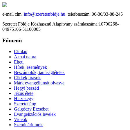
e-mail cím:
info@szeretetfoldje.hu
telefonszám: 06-30/33-88-245
Szeretet Földje Közhasznú Alapítvány számlaszáma:10700268-
04975106-51100005
Főmenü
Címlap
A mai napra
Eheti
Hírek, események
Beszámolók, tanúságtételek
Cikkek, írások
Márk evangéliumát olvasva
Hegyi beszéd
Jézus élete
Hiszekegy
Szeretetláng
Galgóczy Erzsébet
Evangelizációs levelek
Videók
Szemináriumok