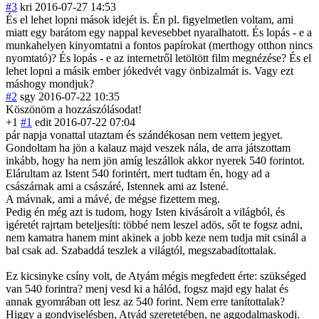
#3
kri
2016-07-27 14:53
És el lehet lopni mások idejét is. Én pl. figyelmetlen voltam, ami
miatt egy barátom egy nappal kevesebbet nyaralhatott. És lopás - e a
munkahelyen kinyomtatni a fontos papírokat (merthogy otthon nincs
nyomtató)? És lopás - e az internetről letöltött film megnézése? És el
lehet lopni a másik ember jókedvét vagy önbizalmát is. Vagy ezt
máshogy mondjuk?
#2
sgy
2016-07-22 10:35
Köszönöm a hozzászólásodat
!
+1
#1
edit
2016-07-22 07:04
pár napja vonattal utaztam és szándékosan nem vettem jegyet.
Gondoltam ha jön a kalauz majd veszek nála, de arra játszottam
inkább, hogy ha nem jön amíg leszállok akkor nyerek 540 forintot.
Elárultam az Istent 540 forintért, mert tudtam én, hogy ad a
császárnak ami a császáré, Istennek ami az Istené.
A mávnak, ami a mávé, de mégse fizettem meg.
Pedig én még azt is tudom, hogy Isten kivásárolt a világból, és
igéretét rajrtam beteljesíti: többé nem leszel adös, sőt te fogsz adni,
nem kamatra hanem mint akinek a jobb keze nem tudja mit csinál a
bal csak ad. Szabaddá teszlek a világtól, megszabadítottalak.
Ez kicsinyke csíny volt, de Atyám mégis megfedett érte: szükséged
van 540 forintra? menj vesd ki a hálód, fogsz majd egy halat és
annak gyomrában ott lesz az 540 forint. Nem erre tanítottalak?
Higgy a gondviselésben, Atyád szeretetében, ne aggodalmaskodj.