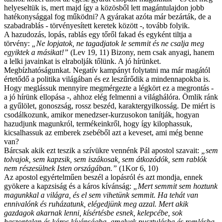
helyeseltük is, mert majd így a közösből lett magántulajdon jobb
hatékonysággal fog működni? A gyárakat azóta már bezárták, de a
szabadrablás - törvényesített keretek között -, tovább folyik.
A hazudozás, lopás, rablás egy tőről fakad és egyként tiltja a
törvény:
„Ne lopjatok, ne tagadjatok le semmit és ne csalja meg
egyiktek a másikat!”
(Lev 19, 11) Bizony, nem csak anyagi, hanem
a lelki javainkat is elrabolják tőlünk. A jó hírünket.
Megbízhatóságunkat. Negatív kampányt folytatni ma már magától
értetődő a politika világában és ez leszűrődik a mindennapokba is.
Hogy meglássuk mennyire megmérgezte a légkört ez a megrontás -
a jó hírünk ellopása -, ahhoz elég felmenni a világhálóra. Ömlik ránk
a gyűlölet, gonoszság, rossz beszéd, karaktergyilkosság. De miért is
csodálkozunk, amikor menedzser-kurzusokon tanítják, hogyan
hazudjunk magunkról, termékeinkről, hogy így kilophassuk,
kicsalhassuk az emberek zsebéből azt a keveset, ami még benne
van?
Bárcsak akik ezt teszik a szívükre vennénk Pál apostol szavait:
„
sem
tolvajok, sem kapzsik, sem iszákosak, sem átkozódók, sem rablók
nem részesülnek Isten országában.
”
(1Kor 6, 10)
Az apostol egyértelműen beszél a lopásról és azt mondja, ennek
gyökere a kapzsiság és a káros kívánság:
„
Mert semmit sem hoztunk
magunkkal a világra, és el sem vihetünk semmit. Ha tehát van
ennivalónk és ruházatunk, elégedjünk meg azzal. Mert akik
gazdagok akarnak lenni, kísértésbe esnek, kelepcébe, sok
haszontalan és káros kívánságba, amelyek pusztulásba és romlásba