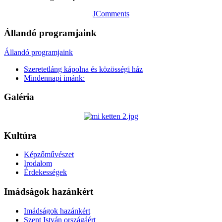
JComments
Állandó programjaink
Állandó programjaink
Szeretetláng kápolna és közösségi ház
Mindennapi imánk:
Galéria
Kultúra
Képzőművészet
Irodalom
Érdekességek
Imádságok hazánkért
Imádságok hazánkért
Szent István országáért