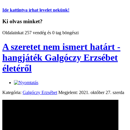
Ide kattintva írhat levelet nekünk!
Ki olvas minket?
Oldalainkat 257 vendég és 0 tag böngészi
A szeretet nem ismert határt -
hangjáték Galgóczy Erzsébet
életéről
Kategória:
Galgóczy Erzsébet
Megjelent: 2021. október 27. szerda