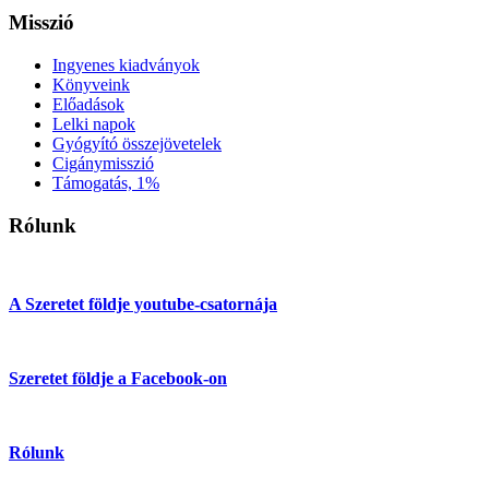
Misszió
Ingyenes kiadványok
Könyveink
Előadások
Lelki napok
Gyógyító összejövetelek
Cigánymisszió
Támogatás, 1%
Rólunk
A Szeretet földje youtube-csatornája
Szeretet földje a Facebook-on
Rólunk