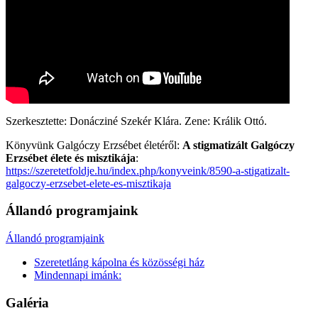
Szerkesztette: Donácziné Szekér Klára. Zene: Králik Ottó.
Könyvünk Galgóczy Erzsébet életéről:
A stigmatizált Galgóczy
Erzsébet élete és misztikája
:
https://szeretetfoldje.hu/index.php/konyveink/8590-a-stigatizalt-
galgoczy-erzsebet-elete-es-misztikaja
Állandó programjaink
Állandó programjaink
Szeretetláng kápolna és közösségi ház
Mindennapi imánk:
Galéria