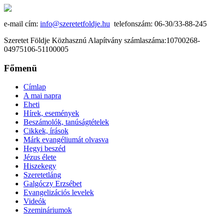
e-mail cím:
info@szeretetfoldje.hu
telefonszám: 06-30/33-88-245
Szeretet Földje Közhasznú Alapítvány számlaszáma:10700268-
04975106-51100005
Főmenü
Címlap
A mai napra
Eheti
Hírek, események
Beszámolók, tanúságtételek
Cikkek, írások
Márk evangéliumát olvasva
Hegyi beszéd
Jézus élete
Hiszekegy
Szeretetláng
Galgóczy Erzsébet
Evangelizációs levelek
Videók
Szemináriumok