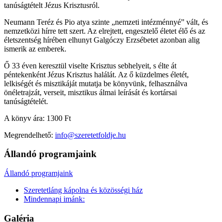
tanúságtételt Jézus Krisztusról.
Neumann Teréz és Pio atya szinte „nemzeti intézménnyé” vált, és
nemzetközi hírre tett szert. Az elrejtett, engesztelő életet élő és az
életszentség hírében elhunyt Galgóczy Erzsébetet azonban alig
ismerik az emberek.
Ő 33 éven keresztül viselte Krisztus sebhelyeit, s élte át
péntekenként Jézus Krisztus halálát. Az ő küzdelmes életét,
lelkiségét és misztikáját mutatja be könyvünk, felhasználva
önéletrajzát, verseit, misztikus álmai leírását és kortársai
tanúságtételét.
A könyv ára: 1300 Ft
Megrendelhető:
info@szeretetfoldje.hu
Állandó programjaink
Állandó programjaink
Szeretetláng kápolna és közösségi ház
Mindennapi imánk:
Galéria