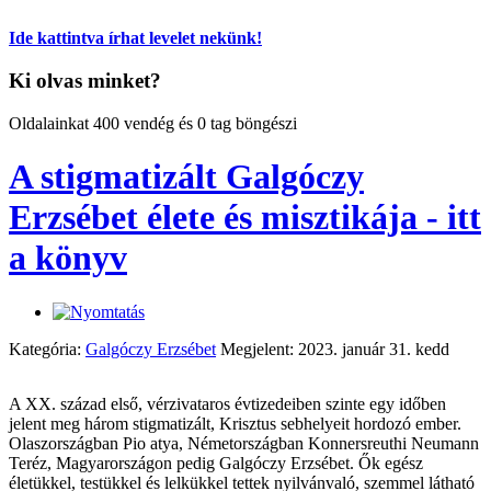
Ide kattintva írhat levelet nekünk!
Ki olvas minket?
Oldalainkat 400 vendég és 0 tag böngészi
A stigmatizált Galgóczy
Erzsébet élete és misztikája - itt
a könyv
Kategória:
Galgóczy Erzsébet
Megjelent: 2023. január 31. kedd
A XX. század első, vérzivataros évtizedeiben szinte egy időben
jelent meg három stigmatizált, Krisztus sebhelyeit hordozó ember.
Olaszországban Pio atya, Németországban Konnersreuthi Neumann
Teréz, Magyarországon pedig Galgóczy Erzsébet. Ők egész
életükkel, testükkel és lelkükkel tettek nyilvánvaló, szemmel látható