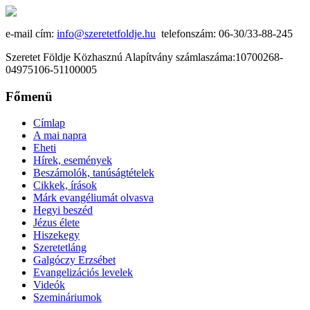
e-mail cím:
info@szeretetfoldje.hu
telefonszám: 06-30/33-88-245
Szeretet Földje Közhasznú Alapítvány számlaszáma:10700268-
04975106-51100005
Főmenü
Címlap
A mai napra
Eheti
Hírek, események
Beszámolók, tanúságtételek
Cikkek, írások
Márk evangéliumát olvasva
Hegyi beszéd
Jézus élete
Hiszekegy
Szeretetláng
Galgóczy Erzsébet
Evangelizációs levelek
Videók
Szemináriumok