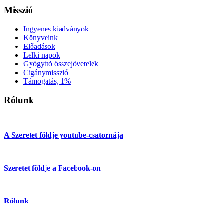
Misszió
Ingyenes kiadványok
Könyveink
Előadások
Lelki napok
Gyógyító összejövetelek
Cigánymisszió
Támogatás, 1%
Rólunk
A Szeretet földje youtube-csatornája
Szeretet földje a Facebook-on
Rólunk