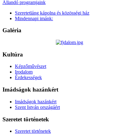
Állandó programjaink
Szeretetláng kápolna és közösségi ház
Mindennapi imánk:
Galéria
Kultúra
Képzőművészet
Irodalom
Érdekességek
Imádságok hazánkért
Imádságok hazánkért
Szent István országáért
Szeretet történetek
Szeretet történetek