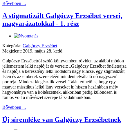
Bővebben ...
A stigmatizált Galgóczy Erzsébet versei,
magyarázatokkal - 1. rész
Kategória:
Galgóczy Erzsébet
Megjelent: 2019. május 28. kedd
Galgóczy Erzsébetről szóló könyvemben röviden az alábbi módon
jellemeztem lelki naplóját és verseit: „Galgóczy Erzsébet önéletrajza
és naplója a keresztény lelki irodalom nagy kincse, egy stigmatizált,
Isten és az emberek szeretetéért mindent elvállaló nő nagyszerű
portréja. Mindezt kiegészítik versei. Talán érthető is, hogy egy
magyar misztikus lelkű lány verseket ír, hiszen hazánkban mély
hagyománya van a költészetnek, akkoriban pedig különösen is
fontos volt a művészet szerepe társadalmunkban.
Bővebben ...
Új síremléke van Galgóczy Erzsébetnek