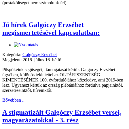
(postaköltséget nem számolunk fel).
Jó hírek Galgóczy Erzsébet
megismertetésével kapcsolatban:
Kategória:
Galgóczy Erzsébet
Megjelent: 2018. július 16. hétfő
Püspökeink segítségét, támogatását kértük Galgóczy Erzsébet
ügyében, különös tekintettel az OLTÁRISZENTSÉG
KIMENTÉSÉNEK 100. évfordulójához közeledve, ami 2019-ben
lesz. Ugyanezt kértük az ország plébániáihoz fordulva papjainktól,
szerzeteseinktől, híveinktől.
Bővebben ...
A stigmatizált Galgóczy Erzsébet versei,
magyarázatokkal - 3. rész