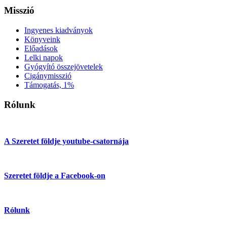
Misszió
Ingyenes kiadványok
Könyveink
Előadások
Lelki napok
Gyógyító összejövetelek
Cigánymisszió
Támogatás, 1%
Rólunk
A Szeretet földje youtube-csatornája
Szeretet földje a Facebook-on
Rólunk