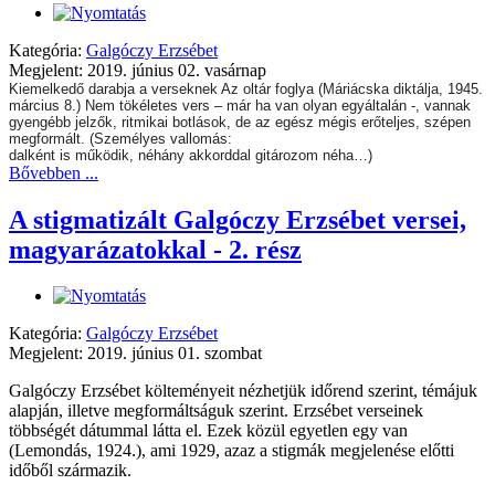
Kategória:
Galgóczy Erzsébet
Megjelent: 2019. június 02. vasárnap
Kiemelkedő darabja a verseknek Az oltár foglya (Máriácska diktálja, 1945.
március 8.) Nem tökéletes vers – már ha van olyan egyáltalán -, vannak
gyengébb jelzők, ritmikai botlások, de az egész mégis erőteljes, szépen
megformált. (Személyes vallomás:
dalként is működik, néhány akkorddal gitározom néha…)
Bővebben ...
A stigmatizált Galgóczy Erzsébet versei,
magyarázatokkal - 2. rész
Kategória:
Galgóczy Erzsébet
Megjelent: 2019. június 01. szombat
Galgóczy Erzsébet költeményeit nézhetjük időrend szerint, témájuk
alapján, illetve megformáltságuk szerint. Erzsébet verseinek
többségét dátummal látta el. Ezek közül egyetlen egy van
(Lemondás, 1924.), ami 1929, azaz a stigmák megjelenése előtti
időből származik.