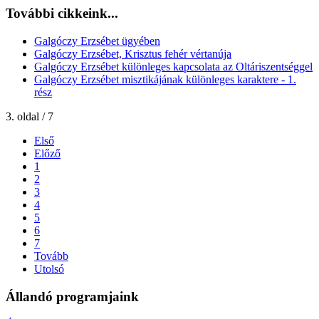
További cikkeink...
Galgóczy Erzsébet ügyében
Galgóczy Erzsébet, Krisztus fehér vértanúja
Galgóczy Erzsébet különleges kapcsolata az Oltáriszentséggel
Galgóczy Erzsébet misztikájának különleges karaktere - 1.
rész
3. oldal / 7
Első
Előző
1
2
3
4
5
6
7
Tovább
Utolsó
Állandó programjaink