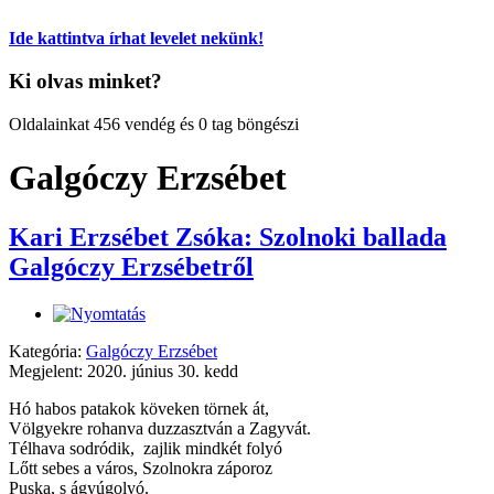
Ide kattintva írhat levelet nekünk!
Ki olvas minket?
Oldalainkat 456 vendég és 0 tag böngészi
Galgóczy Erzsébet
Kari Erzsébet Zsóka: Szolnoki ballada
Galgóczy Erzsébetről
Kategória:
Galgóczy Erzsébet
Megjelent: 2020. június 30. kedd
Hó habos patakok köveken törnek át,
Völgyekre rohanva duzzasztván a Zagyvát.
Télhava sodródik, zajlik mindkét folyó
Lőtt sebes a város, Szolnokra záporoz
Puska, s ágyúgolyó.