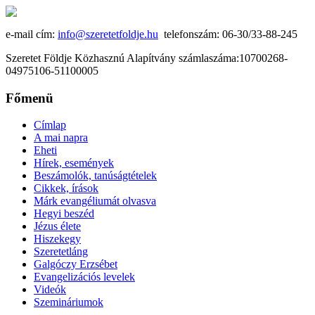
e-mail cím:
info@szeretetfoldje.hu
telefonszám: 06-30/33-88-245
Szeretet Földje Közhasznú Alapítvány számlaszáma:10700268-
04975106-51100005
Főmenü
Címlap
A mai napra
Eheti
Hírek, események
Beszámolók, tanúságtételek
Cikkek, írások
Márk evangéliumát olvasva
Hegyi beszéd
Jézus élete
Hiszekegy
Szeretetláng
Galgóczy Erzsébet
Evangelizációs levelek
Videók
Szemináriumok