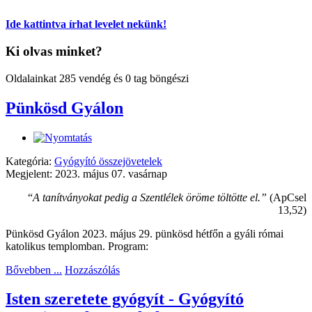
Ide kattintva írhat levelet nekünk!
Ki olvas minket?
Oldalainkat 285 vendég és 0 tag böngészi
Pünkösd Gyálon
Kategória:
Gyógyító összejövetelek
Megjelent: 2023. május 07. vasárnap
“
A tanítványokat pedig a Szentlélek öröme töltötte el.”
(ApCsel
13,52)
Pünkösd Gyálon 2023. május 29. pünkösd hétfőn a gyáli római
katolikus templomban. Program:
Bővebben ...
Hozzászólás
Isten szeretete gyógyít - Gyógyító