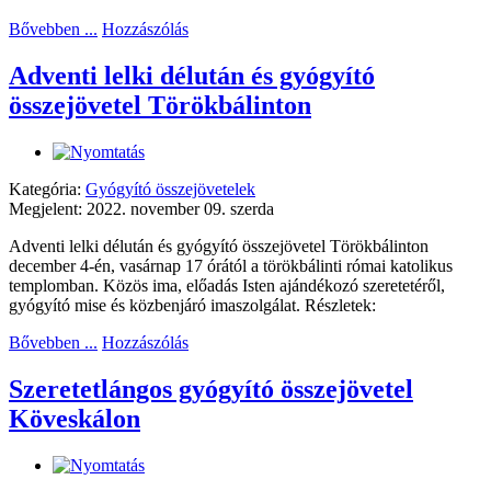
Bővebben ...
Hozzászólás
Adventi lelki délután és gyógyító
összejövetel Törökbálinton
Kategória:
Gyógyító összejövetelek
Megjelent: 2022. november 09. szerda
Adventi lelki délután és gyógyító összejövetel Törökbálinton
december 4-én, vasárnap 17 órától a törökbálinti római katolikus
templomban. Közös ima, előadás Isten ajándékozó szeretetéről,
gyógyító mise és közbenjáró imaszolgálat. Részletek:
Bővebben ...
Hozzászólás
Szeretetlángos gyógyító összejövetel
Köveskálon