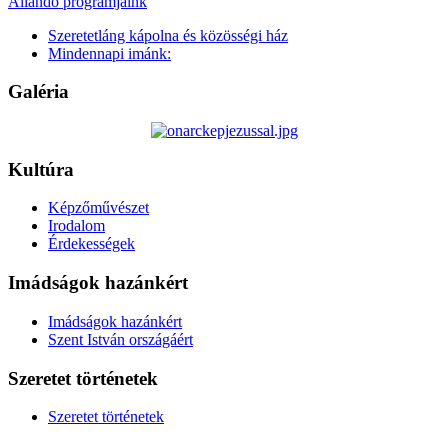
Állandó programjaink
Szeretetláng kápolna és közösségi ház
Mindennapi imánk:
Galéria
Kultúra
Képzőművészet
Irodalom
Érdekességek
Imádságok hazánkért
Imádságok hazánkért
Szent István országáért
Szeretet történetek
Szeretet történetek