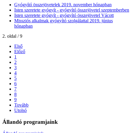
Gyógyító összejövetelek 2019. november hónapban
Isten szeretete gyógyít - gyógyító összejövetel szeptemberben
Isten szeretete gyógyít - gyógyító összejövetel Vácott
Missziós alkalmak gyógyító szolgálattal 2019. június
hónapban
2. oldal / 9
Első
Előző
1
2
3
4
5
6
7
8
9
Tovább
Utolsó
Állandó programjaink