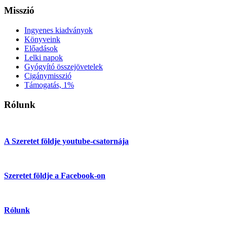
Misszió
Ingyenes kiadványok
Könyveink
Előadások
Lelki napok
Gyógyító összejövetelek
Cigánymisszió
Támogatás, 1%
Rólunk
A Szeretet földje youtube-csatornája
Szeretet földje a Facebook-on
Rólunk