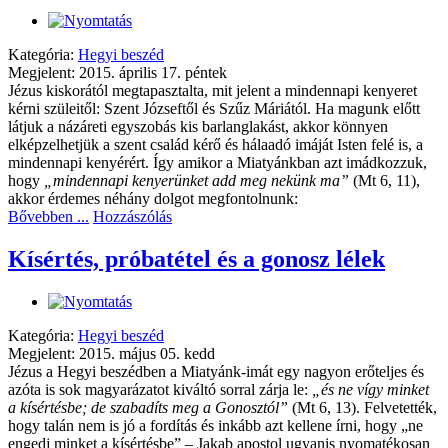
Kategória:
Hegyi beszéd
Megjelent: 2015. április 17. péntek
Jézus kiskorától megtapasztalta, mit jelent a mindennapi kenyeret
kérni szüleitől: Szent Józseftől és Szűz Máriától. Ha magunk előtt
látjuk a názáreti egyszobás kis barlanglakást, akkor könnyen
elképzelhetjük a szent család kérő és hálaadó imáját Isten felé is, a
mindennapi kenyérért. Így amikor a Miatyánkban azt imádkozzuk,
hogy
„mindennapi kenyerünket add meg nekünk ma”
(Mt 6, 11),
akkor érdemes néhány dolgot megfontolnunk:
Bővebben ...
Hozzászólás
Kísértés, próbatétel és a gonosz lélek
Kategória:
Hegyi beszéd
Megjelent: 2015. május 05. kedd
Jézus a Hegyi beszédben a Miatyánk-imát egy nagyon erőteljes és
azóta is sok magyarázatot kiváltó sorral zárja le:
„
és ne vígy minket
a kísértésbe; de szabadíts meg a Gonosztól
”
(Mt 6, 13). Felvetették,
hogy talán nem is jó a fordítás és inkább azt kellene írni, hogy „ne
engedj minket a kísértésbe” – Jakab apostol ugyanis nyomatékosan