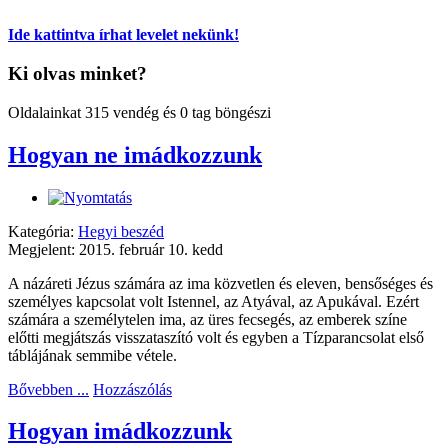
Ide kattintva írhat levelet nekünk!
Ki olvas minket?
Oldalainkat 315 vendég és 0 tag böngészi
Hogyan ne imádkozzunk
Kategória:
Hegyi beszéd
Megjelent: 2015. február 10. kedd
A názáreti Jézus számára az ima közvetlen és eleven, bensőséges és
személyes kapcsolat volt Istennel, az Atyával, az Apukával. Ezért
számára a személytelen ima, az üres fecsegés, az emberek színe
előtti megjátszás visszataszító volt és egyben a Tízparancsolat első
táblájának semmibe vétele.
Bővebben ...
Hozzászólás
Hogyan imádkozzunk