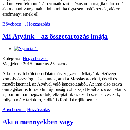
valamilyen felmondására vonatkozott. Jézus nem mágikus formulát
akart a tanítványainak adni, amit ha ügyesen imádkoznak, akkor
eredményt érnek el!
Bővebben ...
Hozzászólás
Mi Atyánk – az összetartozás imája
Kategória:
Hegyi beszéd
Megjelent: 2015. március 25. szerda
A krisztusi lelkület csodálatos összegzése a Miatyánk. Szövege
komoly összefoglalása annak, amit a Messiás gondolt, érzett és
megélt Istennel, az Atyával való kapcsolatából. Az ima első szava
önmagában is forradalmi újdonság volt a saját korában, s az nekünk
is, bár mi már megszoktuk, elkoptattuk és ezért észre se vesszük,
milyen mély tartalom, radikális fordulat rejlik benne.
Bővebben ...
Hozzászólás
Aki a mennyekben vagy