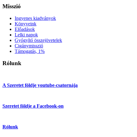
Misszió
Ingyenes kiadványok
Könyveink
Előadások
Lelki napok
Gyógyító összejövetelek
Cigánymisszió
Támogatás, 1%
Rólunk
A Szeretet földje youtube-csatornája
Szeretet földje a Facebook-on
Rólunk