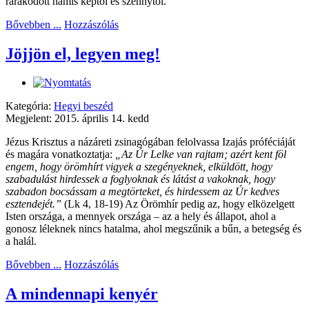
rárakódott hamis képtől és szennytől.
Bővebben ...
Hozzászólás
Jöjjön el, legyen meg!
Kategória:
Hegyi beszéd
Megjelent: 2015. április 14. kedd
Jézus Krisztus a názáreti zsinagógában felolvassa Izajás próféciáját
és magára vonatkoztatja:
„Az Úr Lelke van rajtam; azért kent föl
engem, hogy örömhírt vigyek a szegényeknek,
elküldött, hogy
szabadulást hirdessek a foglyoknak és látást a vakoknak, hogy
szabadon bocsássam a megtörteket, és hirdessem az Úr kedves
esztendejét.”
(Lk 4, 18-19) Az Örömhír pedig az, hogy elközelgett
Isten országa, a mennyek országa – az a hely és állapot, ahol a
gonosz léleknek nincs hatalma, ahol megszűnik a bűn, a betegség és
a halál.
Bővebben ...
Hozzászólás
A mindennapi kenyér