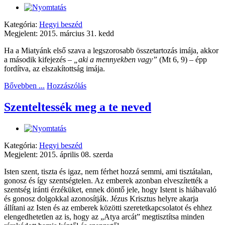
Kategória:
Hegyi beszéd
Megjelent: 2015. március 31. kedd
Ha a Miatyánk első szava a legszorosabb összetartozás imája, akkor
a második kifejezés –
„
aki a mennyekben vagy
”
(Mt 6, 9) – épp
fordítva, az elszakítottság imája.
Bővebben ...
Hozzászólás
Szenteltessék meg a te neved
Kategória:
Hegyi beszéd
Megjelent: 2015. április 08. szerda
Isten szent, tiszta és igaz, nem férhet hozzá semmi, ami tisztátalan,
gonosz és így szentségtelen. Az emberek azonban elveszítették a
szentség iránti érzéküket, ennek döntő jele, hogy Istent is hiábavaló
és gonosz dolgokkal azonosítják. Jézus Krisztus helyre akarja
állítani az Isten és az emberek közötti szeretetkapcsolatot és ehhez
elengedhetetlen az is, hogy az „Atya arcát” megtisztítsa minden