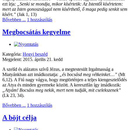
ezt írja
:
„
Senki se mondja, mikor kísértetik: Az Istentől kísértetem:
mert az Isten gonoszsággal nem kísérthető, ő maga pedig senkit sem
kísért
.”
(Jak 1, 13)
Bővebben ...
1 hozzászólás
Megbocsátás kegyelme
Kategória:
Hegyi beszéd
Megjelent: 2015. április 21. kedd
A szelíd és alázatos szívű Jézus, a megtestesült Irgalmasság a
Miatyánkban azt imádkoztatja:
„
és bocsásd meg vétkeinket
…
”
(Mt
6,12). A Fiú nagy vágya, hogy megtörténjen a teljes kiengesztelődés
az Atya és minden gyermeke között. A keresztfán így imádkozik:
„
Atyám
!
Bocsáss meg nekik, mert nem tudják, mit cselekszenek
”
(Lk 23, 34).
Bővebben ...
1 hozzászólás
A böjt célja