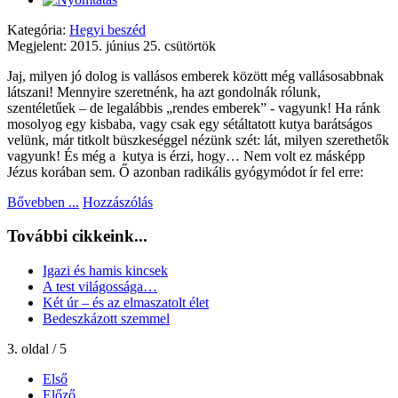
Kategória:
Hegyi beszéd
Megjelent: 2015. június 25. csütörtök
Jaj, milyen jó dolog is vallásos emberek között még vallásosabbnak
látszani! Mennyire szeretnénk, ha azt gondolnák rólunk,
szentéletűek – de legalábbis „rendes emberek” - vagyunk! Ha ránk
mosolyog egy kisbaba, vagy csak egy sétáltatott kutya barátságos
velünk, már titkolt büszkeséggel nézünk szét: lát, milyen szerethetők
vagyunk! És még a
kutya is érzi, hogy… Nem volt ez másképp
Jézus korában sem. Ő azonban radikális gyógymódot ír fel erre:
Bővebben ...
Hozzászólás
További cikkeink...
Igazi és hamis kincsek
A test világossága…
Két úr – és az elmaszatolt élet
Bedeszkázott szemmel
3. oldal / 5
Első
Előző