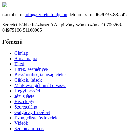
e-mail cím:
info@szeretetfoldje.hu
telefonszám: 06-30/33-88-245
Szeretet Földje Közhasznú Alapítvány számlaszáma:10700268-
04975106-51100005
Főmenü
Címlap
A mai napra
Eheti
Hírek, események
Beszámolók, tanúságtételek
Cikkek, írások
Márk evangéliumát olvasva
Hegyi beszéd
Jézus élete
Hiszekegy
Szeretetláng
Galgóczy Erzsébet
Evangelizációs levelek
Videók
Szemináriumok