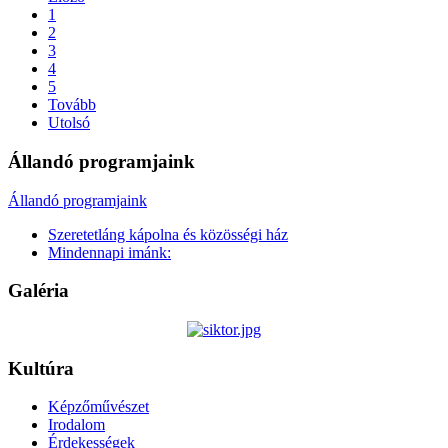
1
2
3
4
5
Tovább
Utolsó
Állandó programjaink
Állandó programjaink
Szeretetláng kápolna és közösségi ház
Mindennapi imánk:
Galéria
Kultúra
Képzőművészet
Irodalom
Érdekességek