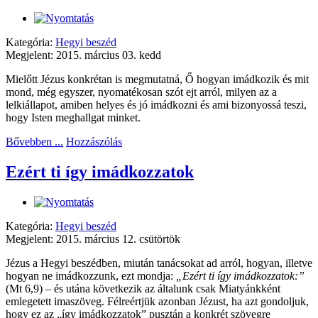
Kategória:
Hegyi beszéd
Megjelent: 2015. március 03. kedd
Mielőtt Jézus konkrétan is megmutatná, Ő hogyan imádkozik és mit
mond, még egyszer, nyomatékosan szót ejt arról, milyen az a
lelkiállapot, amiben helyes és jó imádkozni és ami bizonyossá teszi,
hogy Isten meghallgat minket.
Bővebben ...
Hozzászólás
Ezért ti így imádkozzatok
Kategória:
Hegyi beszéd
Megjelent: 2015. március 12. csütörtök
Jézus a Hegyi beszédben, miután tanácsokat ad arról, hogyan, illetve
hogyan ne imádkozzunk, ezt mondja:
„
Ezért ti így imádkozzatok
:”
(Mt 6,9) – és utána következik az általunk csak Miatyánkként
emlegetett imaszöveg. Félreértjük azonban Jézust, ha azt gondoljuk,
hogy ez az „így imádkozzatok” pusztán a konkrét szövegre