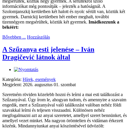
megsérültek, köztük négy gyermek. A sérültekről szóló
információkat még pontosítják – jelezték a hatóságnál. A
Szolomjanszkij kerületben két halott és nyolc sérült van, köztük két
gyermek. Darnickij kerületben hét ember meghalt, további
tizennégyen megsérültek, köztük két gyermek.
Imádkozzunk a
békéért:
Bővebben ...
Hozzászólás
A Szűzanya esti jelenése – Iván
Dragičević látnok àltal
Kategória:
Hírek, események
Megjelent: 2026. augusztus 01. szombat
Szeretném röviden közelebb hozni és leírni a mai esti találkozást a
Szűzanyával. Úgy írom le, ahogyan tudom, és amennyire a szavaim
engedik, mert a Szűzanyával való találkozást valóban nehéz földi
szavakkal leírni és teljesen visszaadni. Különösen nehéz
megfogalmazni azt az anyai szeretetet, amellyel szeret bennünket, és
amellyel vezet minket. Ma nagyon örömtelien és vidáman érkezett
közénk. Mindannyiunkat anyai köszöntésével üdvözölt: