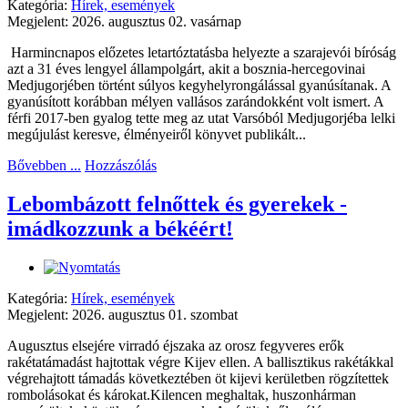
Kategória:
Hírek, események
Megjelent: 2026. augusztus 02. vasárnap
Harmincnapos előzetes letartóztatásba helyezte a szarajevói bíróság
azt a 31 éves lengyel állampolgárt, akit a bosznia-hercegovinai
Medjugorjében történt súlyos kegyhelyrongálással gyanúsítanak. A
gyanúsított korábban mélyen vallásos zarándokként volt ismert. A
férfi 2017-ben gyalog tette meg az utat Varsóból Medjugorjéba lelki
megújulást keresve, élményeiről könyvet publikált...
Bővebben ...
Hozzászólás
Lebombázott felnőttek és gyerekek -
imádkozzunk a békéért!
Kategória:
Hírek, események
Megjelent: 2026. augusztus 01. szombat
Augusztus elsejére virradó éjszaka az orosz fegyveres erők
rakétatámadást hajtottak végre Kijev ellen. A ballisztikus rakétákkal
végrehajtott támadás következtében öt kijevi kerületben rögzítettek
rombolásokat és károkat.Kilencen meghaltak, huszonhárman