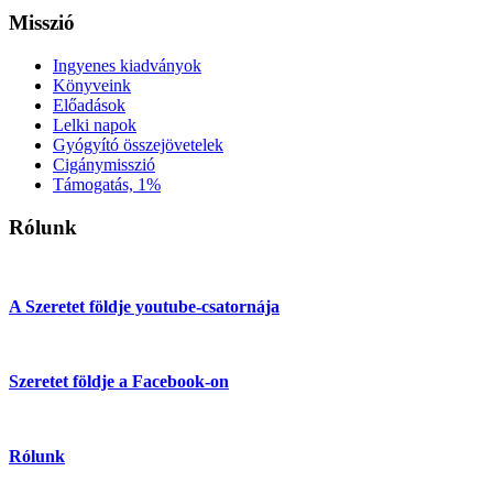
Misszió
Ingyenes kiadványok
Könyveink
Előadások
Lelki napok
Gyógyító összejövetelek
Cigánymisszió
Támogatás, 1%
Rólunk
A Szeretet földje youtube-csatornája
Szeretet földje a Facebook-on
Rólunk