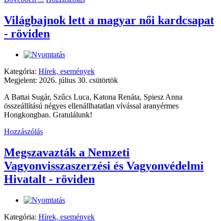
Világbajnok lett a magyar női kardcsapat
- röviden
Kategória:
Hírek, események
Megjelent: 2026. július 30. csütörtök
A Battai Sugár, Szűcs Luca, Katona Renáta, Spiesz Anna
összeállítású négyes ellenállhatatlan vívással aranyérmes
Hongkongban. Gratulálunk!
Hozzászólás
Megszavazták a Nemzeti
Vagyonvisszaszerzési és Vagyonvédelmi
Hivatalt - röviden
Kategória:
Hírek, események