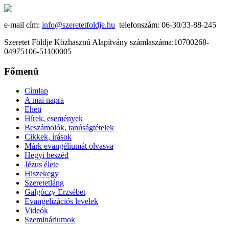
e-mail cím:
info@szeretetfoldje.hu
telefonszám: 06-30/33-88-245
Szeretet Földje Közhasznú Alapítvány számlaszáma:10700268-
04975106-51100005
Főmenü
Címlap
A mai napra
Eheti
Hírek, események
Beszámolók, tanúságtételek
Cikkek, írások
Márk evangéliumát olvasva
Hegyi beszéd
Jézus élete
Hiszekegy
Szeretetláng
Galgóczy Erzsébet
Evangelizációs levelek
Videók
Szemináriumok