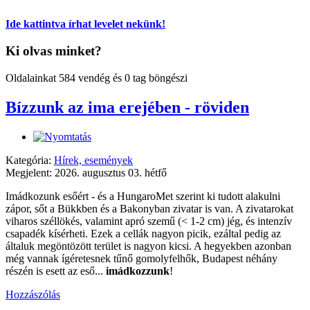
Ide kattintva írhat levelet nekünk!
Ki olvas minket?
Oldalainkat 584 vendég és 0 tag böngészi
Bízzunk az ima erejében - röviden
Kategória:
Hírek, események
Megjelent: 2026. augusztus 03. hétfő
Imádkozunk esőért - és a HungaroMet szerint ki tudott alakulni
zápor, sőt a Bükkben és a Bakonyban zivatar is van. A zivatarokat
viharos széllökés, valamint apró szemű (< 1-2 cm) jég, és intenzív
csapadék kísérheti. Ezek a cellák nagyon picik, ezáltal pedig az
általuk megöntözött terület is nagyon kicsi. A hegyekben azonban
még vannak ígéretesnek tűnő gomolyfelhők, Budapest néhány
részén is esett az eső...
imádkozzunk
!
Hozzászólás