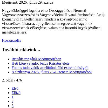
Megjelent: 2026. július 29. szerda
Nagy többséggel fogadta el az Országgyűlés a Nemzeti
Vagyonvisszaszerzési és Vagyonvédelmi Hivatal létrehozását. Az új,
kormánytól független szerv feladata a közvagyont érintő
visszaélések feltárása, a jogellenesen megszerzett vagyonok
visszaszerzésének elősegítése, valamint a hasonló ügyek jövőbeni
megelőzése lesz.
Hozzászólás
További cikkeink...
Brutális rongálás Medjugorjéban
Heti könyvajánló: Jézus Krisztus élete
Fontos tudnivalók az előttünk álló extrém hőségről
A Szűzanya 2026. július 25-i üzenete Medjugorjéból
2. oldal / 476
Első
Előző
1
2
3