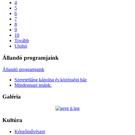
4
5
6
7
8
9
10
Tovább
Utolsó
Állandó programjaink
Állandó programjaink
Szeretetláng kápolna és közösségi ház
Mindennapi imánk:
Galéria
Kultúra
Képzőművészet