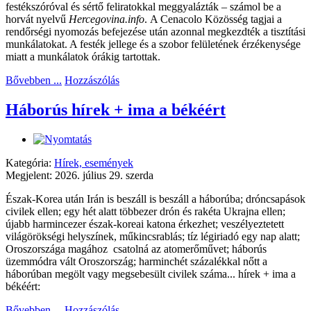
festékszóróval és sértő feliratokkal meggyalázták – számol be a
horvát nyelvű
Hercegovina.info
. A Cenacolo Közösség tagjai a
rendőrségi nyomozás befejezése után azonnal megkezdték a tisztítási
munkálatokat. A festék jellege és a szobor felületének érzékenysége
miatt a munkálatok órákig tartottak.
Bővebben ...
Hozzászólás
Háborús hírek + ima a békéért
Kategória:
Hírek, események
Megjelent: 2026. július 29. szerda
Észak-Korea után Irán is beszáll is beszáll a háborúba; dróncsapások
civilek ellen; egy hét alatt többezer drón és rakéta Ukrajna ellen;
újabb harmincezer észak-koreai katona érkezhet; veszélyeztetett
világörökségi helyszínek, műkincsrablás; tíz légiriadó egy nap alatt;
Oroszországa magához csatolná az atomerőművet; háborús
üzemmódra vált Oroszország; harminchét százalékkal nőtt a
háborúban megölt vagy megsebesült civilek száma... hírek + ima a
békéért:
Bővebben ...
Hozzászólás