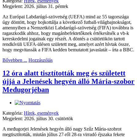
Kategória:
Hírek, események
Megjelent: 2026. július 31. péntek
Az Európai Labdarúgó-szövetség (UEFA) mind az 55 tagországa
úgy döntött, hogy bojkottálja a következő futball-világbajnokságot,
amennyiben a Nemzetközi Labdarúgó-szövetség (FIFA) továbbra is
ragaszkodik ahhoz, hogy magánbefektetőknek értékesítsék a vb-k
kereskedelmi jogainak egy részét. A döntés a csütörtökön tartott
rendkívüli UEFA-ülésen született meg, amelyet azért hívtak össze,
hogy megvitassák a FIFA kedden bemutatott javaslatát – írta a BBC.
Bővebben ...
Hozzászólás
12 óra alatt tisztították meg és született
újjá a Jelenések hegyén álló Mária-szobor
Međugorjéban
Kategória:
Hírek, események
Megjelent: 2026. július 30. csütörtök
A međugorjei Jelenések hegyén álló nagy Szűz Mária-szobrot
megtisztították, miután július 27-ről 28-ra virradó éjszaka fekete