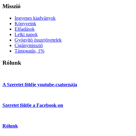
Misszió
Ingyenes kiadványok
Könyveink
Előadások
Lelki napok
Gyógyító összejövetelek
Cigánymisszió
Támogatás, 1%
Rólunk
A Szeretet földje youtube-csatornája
Szeretet földje a Facebook-on
Rólunk