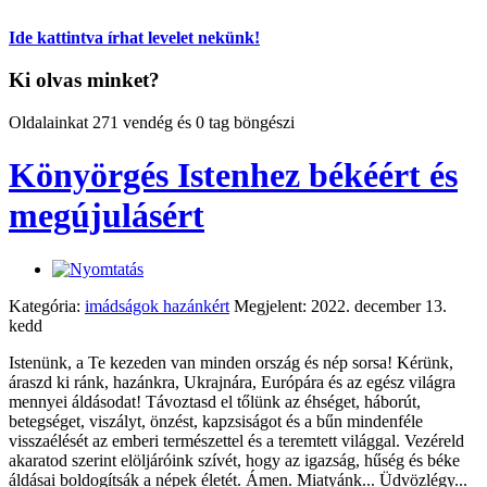
Ide kattintva írhat levelet nekünk!
Ki olvas minket?
Oldalainkat 271 vendég és 0 tag böngészi
Könyörgés Istenhez békéért és
megújulásért
Kategória:
imádságok hazánkért
Megjelent: 2022. december 13.
kedd
Istenünk, a Te kezeden van minden ország és nép sorsa! Kérünk,
áraszd ki ránk, hazánkra, Ukrajnára, Európára és az egész világra
mennyei áldásodat! Távoztasd el tőlünk az éhséget, háborút,
betegséget, viszályt, önzést, kapzsiságot és a bűn mindenféle
visszaélését az emberi természettel és a teremtett világgal. Vezéreld
akaratod szerint elöljáróink szívét, hogy az igazság, hűség és béke
áldásai boldogítsák a népek életét. Ámen. Miatyánk... Üdvözlégy...