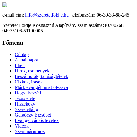
e-mail cím:
info@szeretetfoldje.hu
telefonszám: 06-30/33-88-245
Szeretet Földje Közhasznú Alapítvány számlaszáma:10700268-
04975106-51100005
Főmenü
Címlap
A mai napra
Eheti
Hírek, események
Beszámolók, tanúságtételek
Cikkek, írások
Márk evangéliumát olvasva
Hegyi beszéd
Jézus élete
Hiszekegy
Szeretetláng
Galgóczy Erzsébet
Evangelizációs levelek
Videók
Szemináriumok