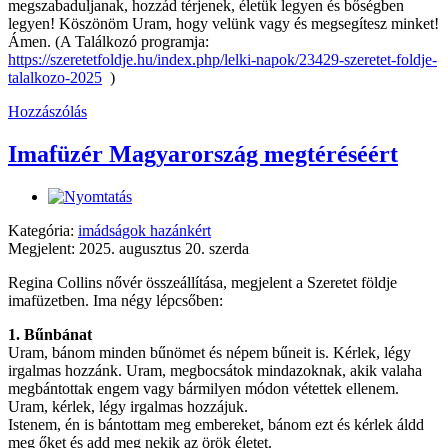
megszabaduljanak, hozzád térjenek, életük legyen és bőségben
legyen! Köszönöm Uram, hogy velünk vagy és megsegítesz minket!
Ámen. (A Találkozó programja:
https://szeretetfoldje.hu/index.php/lelki-napok/23429-szeretet-foldje-
talalkozo-2025
)
Hozzászólás
Imafüzér Magyarország megtéréséért
Kategória:
imádságok hazánkért
Megjelent: 2025. augusztus 20. szerda
Regina Collins nővér összeállítása, megjelent a Szeretet földje
imafüzetben. Ima négy lépcsőben:
1. Bűnbánat
Uram, bánom minden bűnömet és népem bűneit is. Kérlek, légy
irgalmas hozzánk. Uram, megbocsátok mindazoknak, akik valaha
megbántottak engem vagy bármilyen módon vétettek ellenem.
Uram, kérlek, légy irgalmas hozzájuk.
Istenem, én is bántottam meg embereket, bánom ezt és kérlek áldd
meg őket és add meg nekik az örök életet.