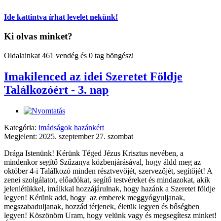
Ide kattintva írhat levelet nekünk!
Ki olvas minket?
Oldalainkat 461 vendég és 0 tag böngészi
Imakilenced az idei Szeretet Földje
Találkozóért - 3. nap
Kategória:
imádságok hazánkért
Megjelent: 2025. szeptember 27. szombat
Drága Istenünk! Kérünk Téged Jézus Krisztus nevében, a
mindenkor segítő Szűzanya közbenjárásával, hogy áldd meg az
október 4-i Találkozó minden résztvevőjét, szervezőjét, segítőjét! A
zenei szolgálatot, előadókat, segítő testvéreket és mindazokat, akik
jelenlétükkel, imáikkal hozzájárulnak, hogy hazánk a Szeretet földje
legyen! Kérünk add, hogy az emberek meggyógyuljanak,
megszabaduljanak, hozzád térjenek, életük legyen és bőségben
legyen! Köszönöm Uram, hogy velünk vagy és megsegítesz minket!