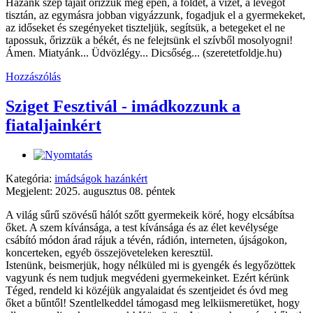
Hazánk szép tájait őrizzük meg épen, a földet, a vizet, a levegőt
tisztán, az egymásra jobban vigyázzunk, fogadjuk el a gyermekeket,
az időseket és szegényeket tiszteljük, segítsük, a betegeket el ne
tapossuk, őrizzük a békét, és ne felejtsünk el szívből mosolyogni!
Ámen. Miatyánk... Üdvözlégy... Dicsőség... (szeretetfoldje.hu)
Hozzászólás
Sziget Fesztivál - imádkozzunk a
fiataljainkért
Kategória:
imádságok hazánkért
Megjelent: 2025. augusztus 08. péntek
A világ sűrű szövésű hálót szőtt gyermekeik köré, hogy elcsábítsa
őket. A szem kívánsága, a test kívánsága és az élet kevélysége
csábító módon árad rájuk a tévén, rádión, interneten, újságokon,
koncerteken, egyéb összejöveteleken keresztül.
Istenünk, beismerjük, hogy nélküled mi is gyengék és legyőzöttek
vagyunk és nem tudjuk megvédeni gyermekeinket. Ezért kérünk
Téged, rendeld ki közéjük angyalaidat és szentjeidet és óvd meg
őket a bűntől! Szentlelkeddel támogasd meg lelkiismeretüket, hogy