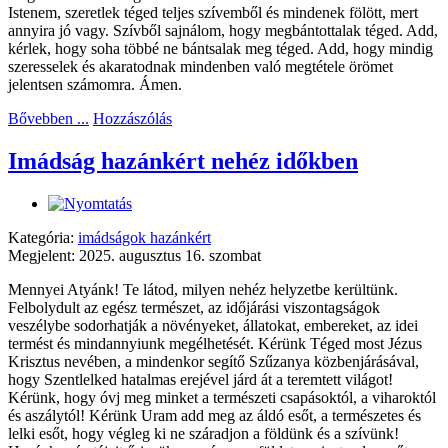
Istenem, szeretlek téged teljes szívemből és mindenek fölött, mert
annyira jó vagy. Szívből sajnálom, hogy megbántottalak téged. Add,
kérlek, hogy soha többé ne bántsalak meg téged. Add, hogy mindig
szeresselek és akaratodnak mindenben való megtétele örömet
jelentsen számomra. Ámen.
Bővebben ...
Hozzászólás
Imádság hazánkért nehéz időkben
Kategória:
imádságok hazánkért
Megjelent: 2025. augusztus 16. szombat
Mennyei Atyánk! Te látod, milyen nehéz helyzetbe kerültünk.
Felbolydult az egész természet, az időjárási viszontagságok
veszélybe sodorhatják a növényeket, állatokat, embereket, az idei
termést és mindannyiunk megélhetését. Kérünk Téged most Jézus
Krisztus nevében, a mindenkor segítő Szűzanya közbenjárásával,
hogy Szentlelked hatalmas erejével járd át a teremtett világot!
Kérünk, hogy óvj meg minket a természeti csapásoktól, a viharoktól
és aszálytól! Kérünk Uram add meg az áldó esőt, a természetes és
lelki esőt, hogy végleg ki ne száradjon a földünk és a szívünk!