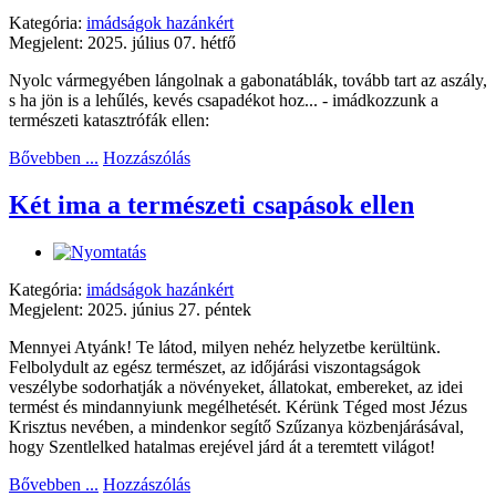
Kategória:
imádságok hazánkért
Megjelent: 2025. július 07. hétfő
Nyolc vármegyében lángolnak a gabonatáblák, tovább tart az aszály,
s ha jön is a lehűlés, kevés csapadékot hoz... - imádkozzunk a
természeti katasztrófák ellen:
Bővebben ...
Hozzászólás
Két ima a természeti csapások ellen
Kategória:
imádságok hazánkért
Megjelent: 2025. június 27. péntek
Mennyei Atyánk! Te látod, milyen nehéz helyzetbe kerültünk.
Felbolydult az egész természet, az időjárási viszontagságok
veszélybe sodorhatják a növényeket, állatokat, embereket, az idei
termést és mindannyiunk megélhetését. Kérünk Téged most Jézus
Krisztus nevében, a mindenkor segítő Szűzanya közbenjárásával,
hogy Szentlelked hatalmas erejével járd át a teremtett világot!
Bővebben ...
Hozzászólás