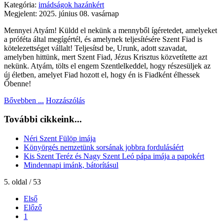
Kategória:
imádságok hazánkért
Megjelent: 2025. június 08. vasárnap
Mennyei Atyám! Küldd el nekünk a mennyből ígéretedet, amelyeket
a próféta által megígértél, és amelynek teljesítésére Szent Fiad is
kötelezettséget vállalt! Teljesítsd be, Urunk, adott szavadat,
amelyben hittünk, mert Szent Fiad, Jézus Krisztus közvetítette azt
nekünk. Atyám, tölts el engem Szentlelkeddel, hogy részesüljek az
új életben, amelyet Fiad hozott el, hogy én is Fiadként élhessek
Őbenne!
Bővebben ...
Hozzászólás
További cikkeink...
Néri Szent Fülöp imája
Könyörgés nemzetünk sorsának jobbra fordulásáért
Kis Szent Teréz és Nagy Szent Leó pápa imája a papokért
Mindennapi imánk, bátorításul
5. oldal / 53
Első
Előző
1