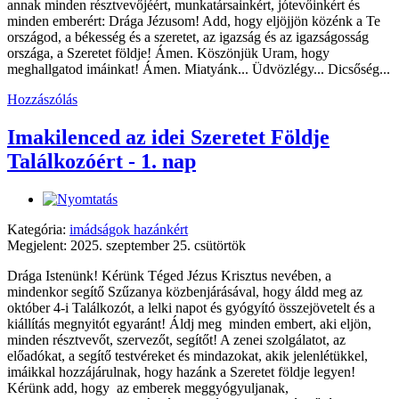
annak minden résztvevőjéért, munkatársainkért, jótevőinkért és
minden emberért: Drága Jézusom! Add, hogy eljöjjön közénk a Te
országod, a békesség és a szeretet, az igazság és az igazságosság
országa, a Szeretet földje! Ámen. Köszönjük Uram, hogy
meghallgatod imáinkat! Ámen. Miatyánk... Üdvözlégy... Dicsőség...
Hozzászólás
Imakilenced az idei Szeretet Földje
Találkozóért - 1. nap
Kategória:
imádságok hazánkért
Megjelent: 2025. szeptember 25. csütörtök
Drága Istenünk! Kérünk Téged Jézus Krisztus nevében, a
mindenkor segítő Szűzanya közbenjárásával, hogy áldd meg az
október 4-i Találkozót, a lelki napot és gyógyító összejövetelt és a
kiállítás megnyitót egyaránt! Áldj meg minden embert, aki eljön,
minden résztvevőt, szervezőt, segítőt! A zenei szolgálatot, az
előadókat, a segítő testvéreket és mindazokat, akik jelenlétükkel,
imáikkal hozzájárulnak, hogy hazánk a Szeretet földje legyen!
Kérünk add, hogy az emberek meggyógyuljanak,