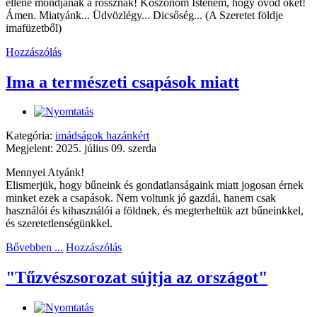
ellene mondjanak a rossznak! Köszönöm Istenem, hogy óvod őket!
Ámen. Miatyánk... Üdvözlégy... Dicsőség... (A Szeretet földje
imafüzetből)
Hozzászólás
Ima a természeti csapások miatt
Kategória:
imádságok hazánkért
Megjelent: 2025. július 09. szerda
Mennyei Atyánk!
Elismerjük, hogy bűneink és gondatlanságaink miatt jogosan érnek
minket ezek a csapások. Nem voltunk jó gazdái, hanem csak
használói és kihasználói a földnek, és megterheltük azt bűneinkkel,
és szeretetlenségünkkel.
Bővebben ...
Hozzászólás
"Tűzvészsorozat sújtja az országot"