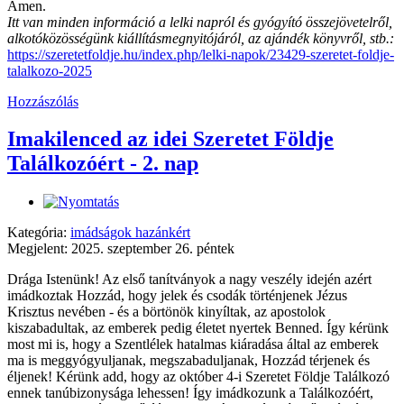
Ámen.
Itt van minden információ a lelki napról és gyógyító összejövetelről,
alkotóközösségünk kiállításmegnyitójáról, az ajándék könyvről, stb.:
https://szeretetfoldje.hu/index.php/lelki-napok/23429-szeretet-foldje-
talalkozo-2025
Hozzászólás
Imakilenced az idei Szeretet Földje
Találkozóért - 2. nap
Kategória:
imádságok hazánkért
Megjelent: 2025. szeptember 26. péntek
Drága Istenünk! Az első tanítványok a nagy veszély idején azért
imádkoztak Hozzád, hogy jelek és csodák történjenek Jézus
Krisztus nevében - és a börtönök kinyíltak, az apostolok
kiszabadultak, az emberek pedig életet nyertek Benned. Így kérünk
most mi is, hogy a Szentlélek hatalmas kiáradása által az emberek
ma is meggyógyuljanak, megszabaduljanak, Hozzád térjenek és
éljenek! Kérünk add, hogy az október 4-i Szeretet Földje Találkozó
ennek tanúbizonysága lehessen! Így imádkozunk a Találkozóért,