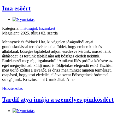
Ima esőért
Kategória:
imádságok hazánkért
Megjelent: 2025. július 02. szerda
Mennynek és földnek Ura, ki végtelen jóságodból atyai
gondoskodással termővé tetted a földet, hogy embereknek és
állatoknak bőséges táplálékot adjon, esedezve kérünk, áraszd ránk
áldásodat, és testünk táplálására adj bőséges eledelt nekünk.
Emlékezzél meg régi irgalmadról! Amiként Illés próféta kérésére az
eget megnyitottad, küldj most is földjeinkre elegendő esőt! Tisztítsd
meg üdítő széllel a levegőt, és őrizz meg minket minden természeti
csapástól, hogy testi eledellel ellátva szent Fölségednek örömmel
szolgáljunk. Krisztus a mi Urunk által. Ámen.
Hozzászólás
Tardif atya imája a személyes pünkösdért