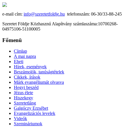
e-mail cím:
info@szeretetfoldje.hu
telefonszám: 06-30/33-88-245
Szeretet Földje Közhasznú Alapítvány számlaszáma:10700268-
04975106-51100005
Főmenü
Címlap
A mai napra
Eheti
Hírek, események
Beszámolók, tanúságtételek
Cikkek, írások
Márk evangéliumát olvasva
Hegyi beszéd
Jézus élete
Hiszekegy
Szeretetláng
Galgóczy Erzsébet
Evangelizációs levelek
Videók
Szemináriumok