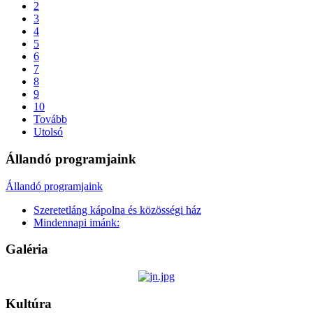
2
3
4
5
6
7
8
9
10
Tovább
Utolsó
Állandó programjaink
Állandó programjaink
Szeretetláng kápolna és közösségi ház
Mindennapi imánk:
Galéria
Kultúra