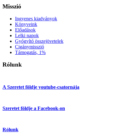
Misszió
Ingyenes kiadványok
Könyveink
Előadások
Lelki napok
Gyógyító összejövetelek
Cigánymisszió
Támogatás, 1%
Rólunk
A Szeretet földje youtube-csatornája
Szeretet földje a Facebook-on
Rólunk