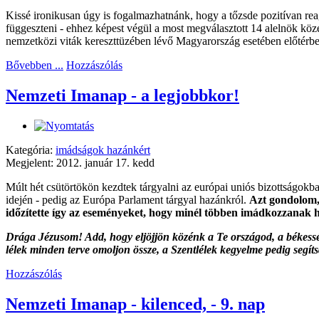
Kissé ironikusan úgy is fogalmazhatnánk, hogy a tőzsde pozitívan rea
függeszteni - ehhez képest végül a most megválasztott 14 alelnök köz
nemzetközi viták kereszttüzében lévő Magyarország esetében előtérbe i
Bővebben ...
Hozzászólás
Nemzeti Imanap - a legjobbkor!
Kategória:
imádságok hazánkért
Megjelent: 2012. január 17. kedd
Múlt hét csütörtökön kezdtek tárgyalni az európai uniós bizottságo
idején - pedig az Európa Parlament tárgyal hazánkról.
Azt gondolom, 
időzítette így az eseményeket, hogy minél többen imádkozzanak 
Drága Jézusom! Add, hogy eljöjjön közénk a Te országod, a békesség 
lélek minden terve omoljon össze, a Szentlélek kegyelme pedig segí
Hozzászólás
Nemzeti Imanap - kilenced, - 9. nap