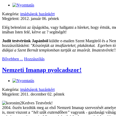
Kategória:
imádságok hazánkért
Megjelent: 2012. január 06. péntek
Elég belenézni az újságokba, vagy hallgatni a híreket, hogy értsük,
imában Isten felé, kérve az ? segítségét!
Judit testvérünk Japánból
küldte e-mailen Szent Margitról és a Nem
hozzászólásként:
"Köszönjük az imafüzeteket, plakátokat. Egerben töb
diákjai a Szent Bernát templomban tartják az imaórát. Imatestvérekt
Bővebben ...
Hozzászólás
Nemzeti Imanap nyolcadszor!
Kategória:
imádságok hazánkért
Megjelent: 2011. december 02. péntek
Kedves Testvérek!
2004. őszén kezdtük meg az első Nemzeti Imanap szervezését amelyet
is, most viszont a
“hét szűk esztendőben”
vagyunk - gazdasági válság,