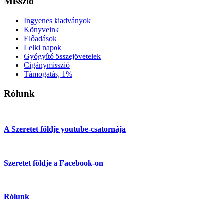
Misszió
Ingyenes kiadványok
Könyveink
Előadások
Lelki napok
Gyógyító összejövetelek
Cigánymisszió
Támogatás, 1%
Rólunk
A Szeretet földje youtube-csatornája
Szeretet földje a Facebook-on
Rólunk