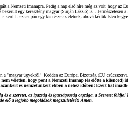
gált a Nemzeti Imanapra. Pedig a nap első híre még az volt, hogy az Eu
é bekerült egy keresztény magyar (Surján László) is... Természetesen a
s került - ez csupán egy kis része az életnek, ahová kértük Isten kegy
kban a "magyar ügyekről". Kedden az Európai Bizottság (EU csúcsszerv
nem véletlen, hogy pont a Nemzeti Imanap (és előtte a kilenced) id
hazánkért és nemzetünkért ebben a nehéz időben! Ezért hát imádk
és a szeretet, az igazság és igazságosság országa, a Szeretet földje
tsde elő a legjobb megoldások megszületését! Ámen.