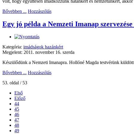
volt, hogy együttesen imádkozzunk hatánkért és nemzetünkért, akkor 
Bővebben ...
Hozzászólás
Egy jó példa a Nemzeti Imanap szervezése 
Kategória:
imádságok hazánkért
Megjelent: 2011. november 16. szerda
Készülődünk a Nemzeti Imanapra. Hollóné Magda testvérünk küldött 
Bővebben ...
Hozzászólás
53. oldal / 53
Első
Előző
44
45
46
47
48
49