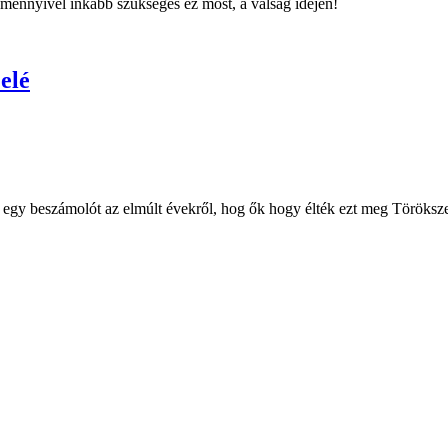
mennyivel inkább szükséges ez most, a válság idején!
elé
egy beszámolót az elmúlt évekről, hog ők hogy élték ezt meg Töröks