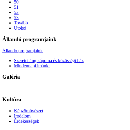
50
51
52
53
Tovább
Utolsó
Állandó programjaink
Állandó programjaink
Szeretetláng kápolna és közösségi ház
Mindennapi imánk:
Galéria
Kultúra
Képzőművészet
Irodalom
Érdekességek