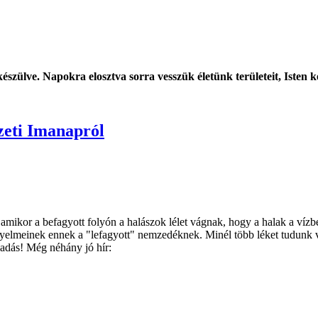
szülve. Napokra elosztva sorra vesszük életünk területeit, Isten 
zeti Imanapról
mikor a befagyott folyón a halászok lélet vágnak, hogy a halak a vízb
yelmeinek ennek a "lefagyott" nemzedéknek. Minél több léket tudunk vág
vadás! Még néhány jó hír: