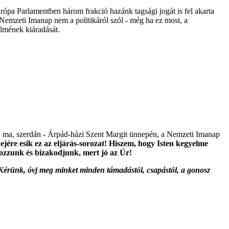
rópa Parlamentben három frakció hazánk tagsági jogát is fel akarta
 Nemzeti Imanap nem a politikáról szól - még ha ez most, a
elmének kiáradását.
), ma, szerdán - Árpád-házi Szent Margit ünnepén, a Nemzeti Imanap
ejére esik ez az eljárás-sorozat! Hiszem, hogy Isten kegyelme
ozzunk és bizakodjunk, mert jó az Úr!
! Kérünk, óvj meg minket minden támadástól, csapástól, a gonosz