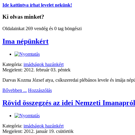
Ide kattintva írhat levelet nekünk!
Ki olvas minket?
Oldalainkat 269 vendég és 0 tag böngészi
Ima népünkért
Kategória:
imádságok hazánkért
Megjelent: 2012. február 03. péntek
Darvas Kozma József atya, csíkszeredai plébános levele és imája nép
Bővebben ...
Hozzászólás
Rövid összegzés az idei Nemzeti Imanapró
Kategória:
imádságok hazánkért
Megjelent: 2012. január 19. csütörtök