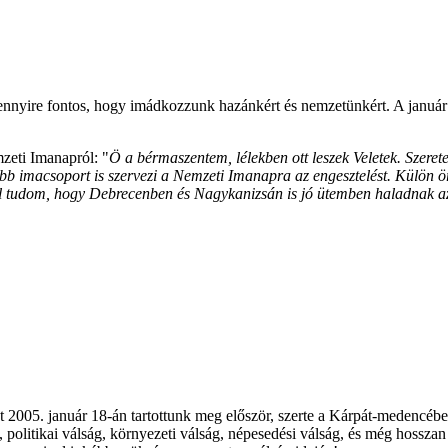
 mennyire fontos, hogy imádkozzunk hazánkért és nemzetünkért. A janu
zeti Imanapról: "
Ö a bérmaszentem, lélekben ott leszek Veletek. Szerete
b imacsoport is szervezi a Nemzeti Imanapra az engesztelést. Külön ör
?l tudom, hogy Debrecenben és Nagykanizsán is jó ütemben haladnak az 
 2005. január 18-án tartottunk meg először, szerte a Kárpát-medencé
 politikai válság, környezeti válság, népesedési válság, és még hossza