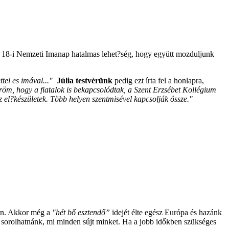
ár 18-i Nemzeti Imanap hatalmas lehet?ség, hogy együtt mozduljunk
ttel es imával..."
Júlia testvérünk
pedig ezt írta fel a honlapra,
öm, hogy a fiatalok is bekapcsolódtak, a Szent Erzsébet Kollégium
el?készületek. Több helyen szentmisével kapcsolják össze."
ben. Akkor még a
"hét bő esztendő”
idejét élte egész Európa és hazánk
n sorolhatnánk, mi minden sújt minket. Ha a jobb időkben szükséges