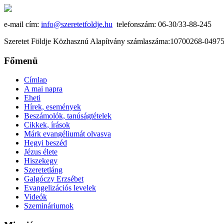
e-mail cím:
info@szeretetfoldje.hu
telefonszám: 06-30/33-88-245
Szeretet Földje Közhasznú Alapítvány számlaszáma:10700268-049
Főmenü
Címlap
A mai napra
Eheti
Hírek, események
Beszámolók, tanúságtételek
Cikkek, írások
Márk evangéliumát olvasva
Hegyi beszéd
Jézus élete
Hiszekegy
Szeretetláng
Galgóczy Erzsébet
Evangelizációs levelek
Videók
Szemináriumok