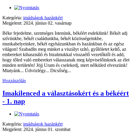
Kategória:
imádságok hazánkért
Megjelent: 2024. június 02. vasárnap
Béke fejedelme, szentséges Istenünk, békéért esdeklünk! Békét adj
szívünkbe, békét családunkba, békét közösségeinkbe,
munkahelyeinkre, békét egyházunkban és hazánkban és az egész
világon! Szabadíts meg minket a viszályt szító, gyűlöletet keltő, az
embereket kihasználó és bizalmukkal visszaélő vezetőktől és add,
hogy tőled való embereket válasszanak meg képviselőinknek az élet
minden területén! Jöjj Uram és cselekedj, mert nélküled elveszünk!
Miatyánk... Üdvözlégy... Dicsőség...
Hozzászólás
Imakilenced a választásokért és a békéért
- 1. nap
Kategória:
imádságok hazánkért
Megjelent: 2024. június 01. szombat