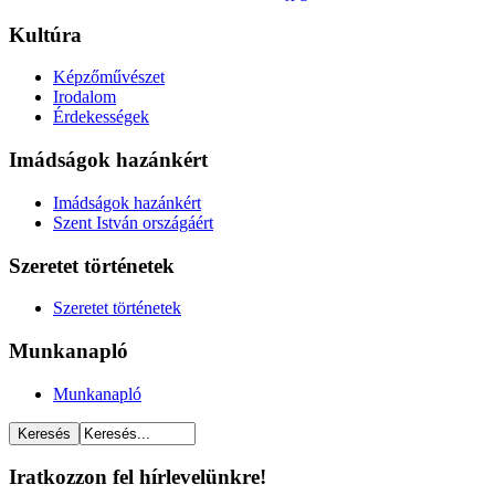
Kultúra
Képzőművészet
Irodalom
Érdekességek
Imádságok hazánkért
Imádságok hazánkért
Szent István országáért
Szeretet történetek
Szeretet történetek
Munkanapló
Munkanapló
Iratkozzon fel hírlevelünkre!