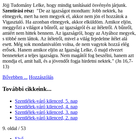
Jöjj Tudomány Lelke, hogy mindig tanításaid ösvényén járjunk.
Szentírási rész:
"De az igazságot mondtam: Jobb nektek, ha
elmegyek, mert ha nem megyek el, akkor nem jön el hozzátok a
Vigasztaló. Ha azonban elmegyek, akkor elküldöm. Amikor eljön,
meggyőzi a világot a bűnről, az igazságról és az ítéletről. A bűnről,
amiért nem hittek bennem. Az igazságról, hogy az Atyához megyek,
s többé nem láttok. Az ítéletről, mivel a világ fejedelme ítélet alá
esett. Még sok mondanivalóm volna, de nem vagytok hozzá elég
erősek. Hanem amikor eljön az Igazság Lelke, ő majd elvezet
benneteket a teljes igazságra. Nem magától fog beszélni, hanem azt
mondja el, amit hall, és a jövendőt fogja hirdetni nektek." (Jn 16,7-
13)
Bővebben ...
Hozzászólás
További cikkeink...
Szentlélek-váró kilenced, 5. nap
Szentlélek-váró kilenced, 4. nap
Szentlélek-váró kilenced, 3. nap
Szentlélek-váró kilenced, 2. nap
9. oldal / 53
Első