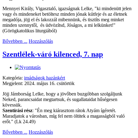
Mennyei Király, Vigasztaló, igazságnak Lelke, "ki mindenütt jelen
vagy és mindeneket betöltesz minden jónak kútfeje és az életnek
megadója, jöjj el és lakozzál mibennünk, és tisztíts meg minket
minden szennytől, és üdvözítsd, Jóságos, a mi lelkünket!"
(Görögkatolikus liturgiából)
Bővebben ...
Hozzászólás
Szentlélek-váró kilenced, 7. nap
Kategória:
imádságok hazánkért
Megjelent: 2024. május 16. csütörtök
Jöjj Jámborság Lelke, hogy a jövőben buzgóbban szolgáljunk
Neked, parancsaidat megtartsuk, és sugallataidat hűségesen
kövessük.
Szentírási rész
: "Én meg kiárasztom rátok Atyám ígéretét.
Maradjatok a városban, míg fel nem öltitek a magasságból való
erőt." (Lk 24.49)
Bővebben ...
Hozzászólás