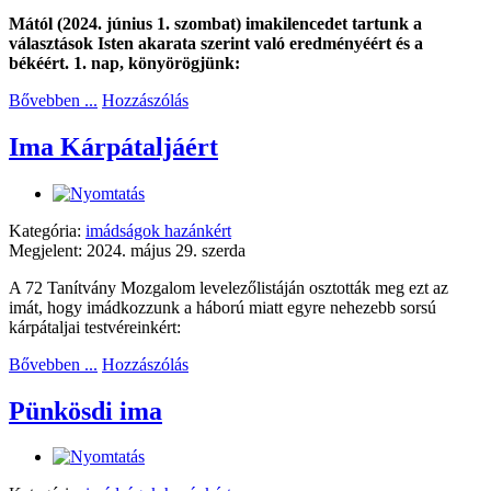
Mától (2024. június 1. szombat) imakilencedet tartunk a
választások Isten akarata szerint való eredményéért és a
békéért. 1. nap, könyörögjünk:
Bővebben ...
Hozzászólás
Ima Kárpátaljáért
Kategória:
imádságok hazánkért
Megjelent: 2024. május 29. szerda
A 72 Tanítvány Mozgalom levelezőlistáján osztották meg ezt az
imát, hogy imádkozzunk a háború miatt egyre nehezebb sorsú
kárpátaljai testvéreinkért:
Bővebben ...
Hozzászólás
Pünkösdi ima