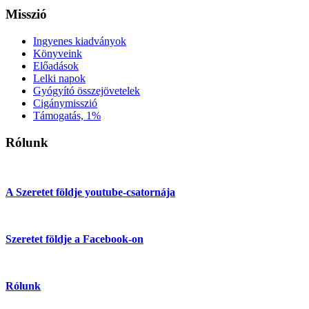
Misszió
Ingyenes kiadványok
Könyveink
Előadások
Lelki napok
Gyógyító összejövetelek
Cigánymisszió
Támogatás, 1%
Rólunk
A Szeretet földje youtube-csatornája
Szeretet földje a Facebook-on
Rólunk