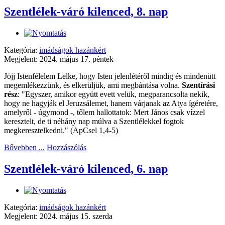
Szentlélek-váró kilenced, 8. nap
Kategória:
imádságok hazánkért
Megjelent: 2024. május 17. péntek
Jöjj Istenfélelem Lelke, hogy Isten jelenlétéről mindig és mindenütt
megemlékezzünk, és elkerüljük, ami megbántása volna.
Szentírási
rész
: "Egyszer, amikor együtt evett velük, megparancsolta nekik,
hogy ne hagyják el Jeruzsálemet, hanem várjanak az Atya ígéretére,
amelyről - úgymond -, tőlem hallottatok: Mert János csak vízzel
keresztelt, de ti néhány nap múlva a Szentlélekkel fogtok
megkeresztelkedni." (ApCsel 1,4-5)
Bővebben ...
Hozzászólás
Szentlélek-váró kilenced, 6. nap
Kategória:
imádságok hazánkért
Megjelent: 2024. május 15. szerda