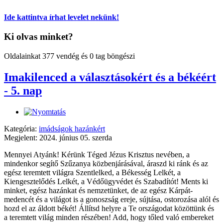
Ide kattintva írhat levelet nekünk!
Ki olvas minket?
Oldalainkat 377 vendég és 0 tag böngészi
Imakilenced a választásokért és a békéért
- 5. nap
Kategória:
imádságok hazánkért
Megjelent: 2024. június 05. szerda
Mennyei Atyánk! Kérünk Téged Jézus Krisztus nevében, a
mindenkor segítő Szűzanya közbenjárásával, áraszd ki ránk és az
egész teremtett világra Szentlelked, a Békesség Lelkét, a
Kiengesztelődés Lelkét, a Védőügyvédet és Szabadítót! Ments ki
minket, egész hazánkat és nemzetünket, de az egész Kárpát-
medencét és a világot is a gonoszság ereje, sújtása, ostorozása alól és
hozd el az áldott békét! Állítsd helyre a Te országodat közöttünk és
a teremtett világ minden részében! Add, hogy tőled való embereket