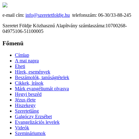
e-mail cím:
info@szeretetfoldje.hu
telefonszám: 06-30/33-88-245
Szeretet Földje Közhasznú Alapítvány számlaszáma:10700268-
04975106-51100005
Főmenü
Címlap
A mai napra
Eheti
Hírek, események
Beszámolók, tanúságtételek
Cikkek, írások
Márk evangéliumát olvasva
Hegyi beszéd
Jézus élete
Hiszekegy
Szeretetláng
Galgóczy Erzsébet
Evangelizációs levelek
Videók
Szemináriumok