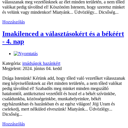
válasszanak meg vezetőinknek az élet minden területén, a nem tőled
valókat pedig távolítsd el! Köszönöm Istenem, hogy szeretsz minket
és velünk vagy mindenkor! Miatyánk... Üdvözlégy... Dicsőség...
Hozzászólás
Imakilenced a választásokért és a békéért
- 4. nap
Kategória:
imádságok hazánkért
Megjelent: 2024. június 04. kedd
Drága Istenünk! Kérünk add, hogy tőled való vezetőket válasszanak
meg képviselőinknek az élet minden területén, a nem tőled valókat
pedig távolítsd el! Szabadíts meg minket minden megszálló
hatalomtól, antikrisztusi vezetőtől és hozd el a békét szívünkbe,
családunkba, közösségeinkbe, munkahelyeinkre, békét
egyházunkban és hazánkban és az egész világon! Jöjj Uram és
cselekedj, mert nélküled elveszünk! Miatyánk... Üdvözlégy...
Dicsőség...
Hozzászólás