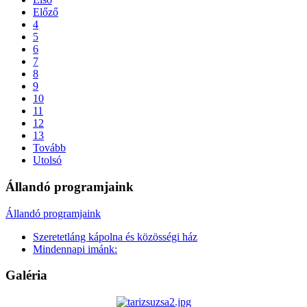
Előző
4
5
6
7
8
9
10
11
12
13
Tovább
Utolsó
Állandó programjaink
Állandó programjaink
Szeretetláng kápolna és közösségi ház
Mindennapi imánk:
Galéria