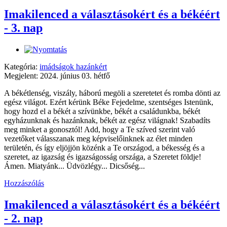
Imakilenced a választásokért és a békéért
- 3. nap
Kategória:
imádságok hazánkért
Megjelent: 2024. június 03. hétfő
A békétlenség, viszály, háború megöli a szeretetet és romba dönti az
egész világot. Ezért kérünk Béke Fejedelme, szentséges Istenünk,
hogy hozd el a békét a szívünkbe, békét a családunkba, békét
egyházunknak és hazánknak, békét az egész világnak! Szabadíts
meg minket a gonosztól! Add, hogy a Te szíved szerint való
vezetőket válasszanak meg képviselőinknek az élet minden
területén, és így eljöjjön közénk a Te országod, a békesség és a
szeretet, az igazság és igazságosság országa, a Szeretet földje!
Ámen. Miatyánk... Üdvözlégy... Dicsőség...
Hozzászólás
Imakilenced a választásokért és a békéért
- 2. nap