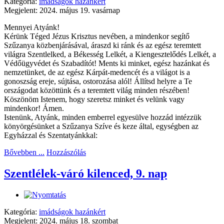
Kategória:
imádságok hazánkért
Megjelent: 2024. május 19. vasárnap
Mennyei Atyánk!
Kérünk Téged Jézus Krisztus nevében, a mindenkor segítő
Szűzanya közbenjárásával, áraszd ki ránk és az egész teremtett
világra Szentlelked, a Békesség Lelkét, a Kiengesztelődés Lelkét, a
Védőügyvédet és Szabadítót! Ments ki minket, egész hazánkat és
nemzetünket, de az egész Kárpát-medencét és a világot is a
gonoszság ereje, sújtása, ostorozása alól! Állítsd helyre a Te
országodat közöttünk és a teremtett világ minden részében!
Köszönöm Istenem, hogy szeretsz minket és velünk vagy
mindenkor! Ámen.
Istenünk, Atyánk, minden emberrel egyesülve hozzád intézzük
könyörgésünket a Szűzanya Szíve és keze által, egységben az
Egyházzal és Szentatyánkkal:
Bővebben ...
Hozzászólás
Szentlélek-váró kilenced, 9. nap
Kategória:
imádságok hazánkért
Megjelent: 2024. május 18. szombat