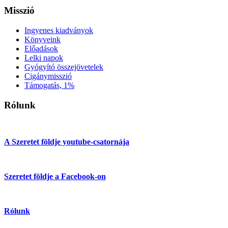
Misszió
Ingyenes kiadványok
Könyveink
Előadások
Lelki napok
Gyógyító összejövetelek
Cigánymisszió
Támogatás, 1%
Rólunk
A Szeretet földje youtube-csatornája
Szeretet földje a Facebook-on
Rólunk