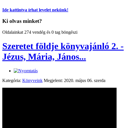
Ide kattintva írhat levelet nekünk!
Ki olvas minket?
Oldalainkat 274 vendég és 0 tag böngészi
Szeretet földje könyvajánló 2. -
Jézus, Mária, János...
Kategória:
Könyveink
Megjelent: 2020. május 06. szerda