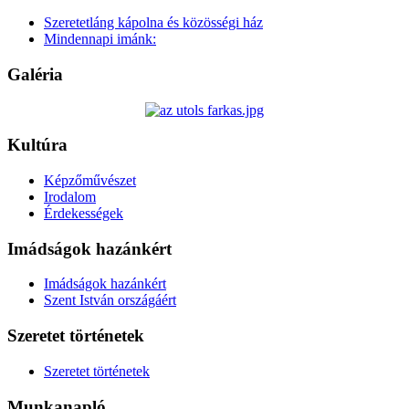
Szeretetláng kápolna és közösségi ház
Mindennapi imánk:
Galéria
Kultúra
Képzőművészet
Irodalom
Érdekességek
Imádságok hazánkért
Imádságok hazánkért
Szent István országáért
Szeretet történetek
Szeretet történetek
Munkanapló