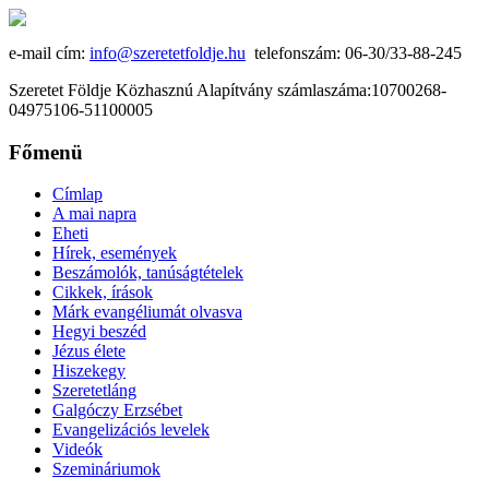
e-mail cím:
info@szeretetfoldje.hu
telefonszám: 06-30/33-88-245
Szeretet Földje Közhasznú Alapítvány számlaszáma:10700268-
04975106-51100005
Főmenü
Címlap
A mai napra
Eheti
Hírek, események
Beszámolók, tanúságtételek
Cikkek, írások
Márk evangéliumát olvasva
Hegyi beszéd
Jézus élete
Hiszekegy
Szeretetláng
Galgóczy Erzsébet
Evangelizációs levelek
Videók
Szemináriumok