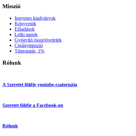
Misszió
Ingyenes kiadványok
Könyveink
Előadások
Lelki napok
Gyógyító összejövetelek
Cigánymisszió
Támogatás, 1%
Rólunk
A Szeretet földje youtube-csatornája
Szeretet földje a Facebook-on
Rólunk