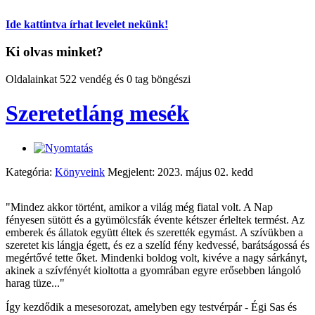
Ide kattintva írhat levelet nekünk!
Ki olvas minket?
Oldalainkat 522 vendég és 0 tag böngészi
Szeretetláng mesék
Kategória:
Könyveink
Megjelent: 2023. május 02. kedd
"Mindez akkor történt, amikor a világ még fiatal volt. A Nap
fényesen sütött és a gyümölcsfák évente kétszer érleltek termést. Az
emberek és állatok együtt éltek és szerették egymást. A szívükben a
szeretet kis lángja égett, és ez a szelíd fény kedvessé, barátságossá és
megértővé tette őket. Mindenki boldog volt, kivéve a nagy sárkányt,
akinek a szívfényét kioltotta a gyomrában egyre erősebben lángoló
harag tüze..."
Így kezdődik a mesesorozat, amelyben egy testvérpár - Égi Sas és