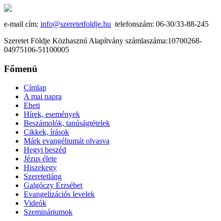
e-mail cím:
info@szeretetfoldje.hu
telefonszám: 06-30/33-88-245
Szeretet Földje Közhasznú Alapítvány számlaszáma:10700268-
04975106-51100005
Főmenü
Címlap
A mai napra
Eheti
Hírek, események
Beszámolók, tanúságtételek
Cikkek, írások
Márk evangéliumát olvasva
Hegyi beszéd
Jézus élete
Hiszekegy
Szeretetláng
Galgóczy Erzsébet
Evangelizációs levelek
Videók
Szemináriumok