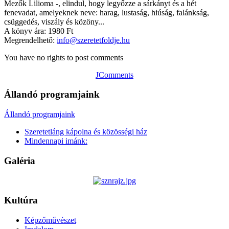
Mezők Lilioma -, elindul, hogy legyőzze a sárkányt és a hét
fenevadat, amelyeknek neve: harag, lustaság, hiúság, falánkság,
csüggedés, viszály és közöny...
A könyv ára: 1980 Ft
Megrendelhető:
info@szeretetfoldje.hu
You have no rights to post comments
JComments
Állandó programjaink
Állandó programjaink
Szeretetláng kápolna és közösségi ház
Mindennapi imánk:
Galéria
Kultúra
Képzőművészet