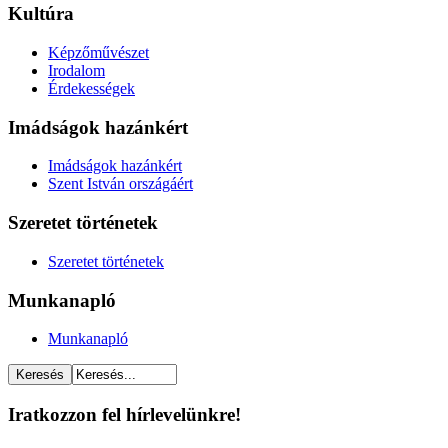
Kultúra
Képzőművészet
Irodalom
Érdekességek
Imádságok hazánkért
Imádságok hazánkért
Szent István országáért
Szeretet történetek
Szeretet történetek
Munkanapló
Munkanapló
Iratkozzon fel hírlevelünkre!