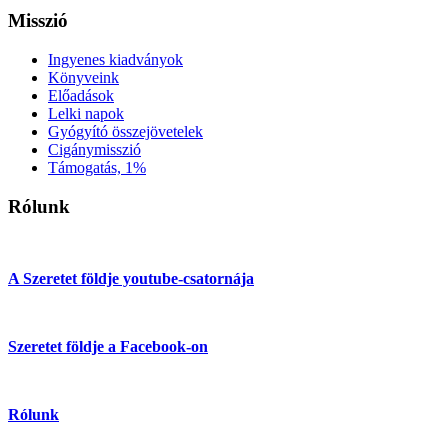
Misszió
Ingyenes kiadványok
Könyveink
Előadások
Lelki napok
Gyógyító összejövetelek
Cigánymisszió
Támogatás, 1%
Rólunk
A Szeretet földje youtube-csatornája
Szeretet földje a Facebook-on
Rólunk