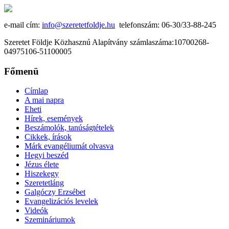
e-mail cím:
info@szeretetfoldje.hu
telefonszám: 06-30/33-88-245
Szeretet Földje Közhasznú Alapítvány számlaszáma:10700268-
04975106-51100005
Főmenü
Címlap
A mai napra
Eheti
Hírek, események
Beszámolók, tanúságtételek
Cikkek, írások
Márk evangéliumát olvasva
Hegyi beszéd
Jézus élete
Hiszekegy
Szeretetláng
Galgóczy Erzsébet
Evangelizációs levelek
Videók
Szemináriumok