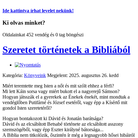
Ide kattintva írhat levelet nekünk!
Ki olvas minket?
Oldalainkat 452 vendég és 0 tag böngészi
Szeretet történetek a Bibliából
Kategória:
Könyveink
Megjelent: 2025. augusztus 26. kedd
Miért teremtette meg Isten a nőt és mit szólt ehhez a férfi?
Mi lett Káin sorsa vagy miért bukott el a nagyerejű Sámson?
Hogyan játsszák el a gyerekek az Énekek énekét, mint mondtak a
vendéglőben Putifárné és József esetéről, vagy épp a Kísértő mit
gondol Isten szeretetéről?
Hogyan bontakozott ki Dávid és Jonatán barátsága?
Dávid és az elcsábított Betsabé története az elcsábított asszony
szemszögéből, vagy épp Eszter királyné bátorsága...
A Biblia nem titkolózik, őszintén ír még a legnagyobb hősei hibáiról