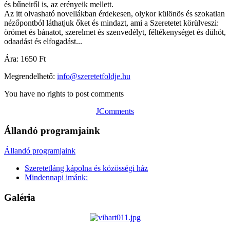
és bűneiről is, az erényeik mellett.
Az itt olvasható novellákban érdekesen, olykor különös és szokatlan
nézőpontból láthatjuk őket és mindazt, ami a Szeretetet körülveszi:
örömet és bánatot, szerelmet és szenvedélyt, féltékenységet és dühöt,
odaadást és elfogadást...
Ára: 1650 Ft
Megrendelhető:
info@szeretetfoldje.hu
You have no rights to post comments
JComments
Állandó programjaink
Állandó programjaink
Szeretetláng kápolna és közösségi ház
Mindennapi imánk:
Galéria