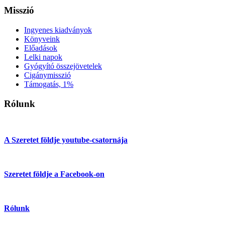
Misszió
Ingyenes kiadványok
Könyveink
Előadások
Lelki napok
Gyógyító összejövetelek
Cigánymisszió
Támogatás, 1%
Rólunk
A Szeretet földje youtube-csatornája
Szeretet földje a Facebook-on
Rólunk