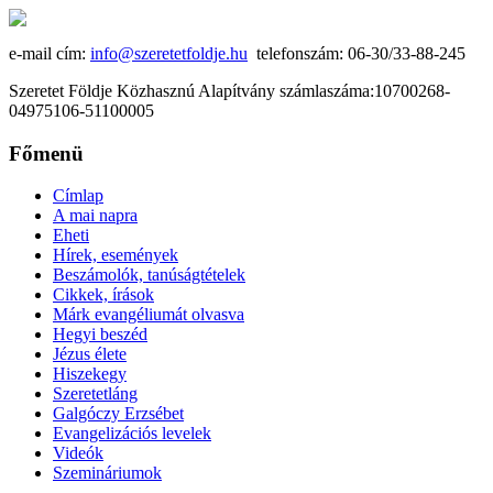
e-mail cím:
info@szeretetfoldje.hu
telefonszám: 06-30/33-88-245
Szeretet Földje Közhasznú Alapítvány számlaszáma:10700268-
04975106-51100005
Főmenü
Címlap
A mai napra
Eheti
Hírek, események
Beszámolók, tanúságtételek
Cikkek, írások
Márk evangéliumát olvasva
Hegyi beszéd
Jézus élete
Hiszekegy
Szeretetláng
Galgóczy Erzsébet
Evangelizációs levelek
Videók
Szemináriumok