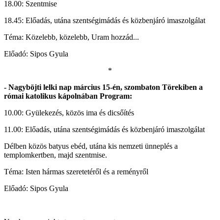
18.00: Szentmise
18.45: Előadás, utána szentségimádás és közbenjáró imaszolgálat
Téma: Közelebb, közelebb, Uram hozzád...
Előadó: Sipos Gyula
*
- Nagyböjti lelki nap március 15-én, szombaton Törekiben a
római katolikus kápolnában Program:
10.00: Gyülekezés, közös ima és dicsőítés
11.00: Előadás, utána szentségimádás és közbenjáró imaszolgálat
Délben közös batyus ebéd, utána kis nemzeti ünneplés a
templomkertben, majd szentmise.
Téma: Isten hármas szeretetéről és a reményről
Előadó: Sipos Gyula