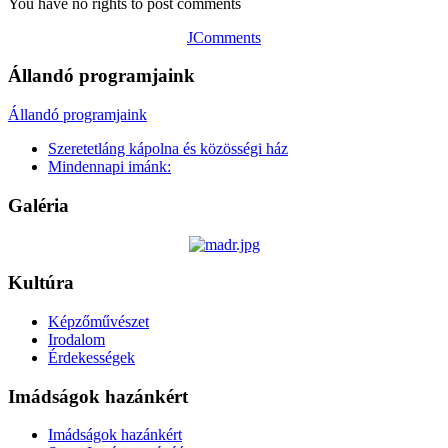
You have no rights to post comments
JComments
Állandó programjaink
Állandó programjaink
Szeretetláng kápolna és közösségi ház
Mindennapi imánk:
Galéria
Kultúra
Képzőművészet
Irodalom
Érdekességek
Imádságok hazánkért
Imádságok hazánkért