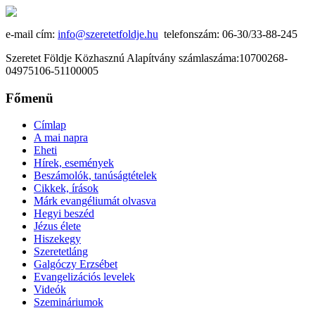
e-mail cím:
info@szeretetfoldje.hu
telefonszám: 06-30/33-88-245
Szeretet Földje Közhasznú Alapítvány számlaszáma:10700268-
04975106-51100005
Főmenü
Címlap
A mai napra
Eheti
Hírek, események
Beszámolók, tanúságtételek
Cikkek, írások
Márk evangéliumát olvasva
Hegyi beszéd
Jézus élete
Hiszekegy
Szeretetláng
Galgóczy Erzsébet
Evangelizációs levelek
Videók
Szemináriumok