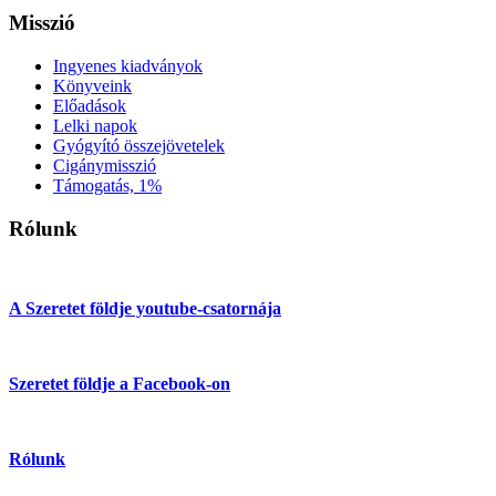
Misszió
Ingyenes kiadványok
Könyveink
Előadások
Lelki napok
Gyógyító összejövetelek
Cigánymisszió
Támogatás, 1%
Rólunk
A Szeretet földje youtube-csatornája
Szeretet földje a Facebook-on
Rólunk