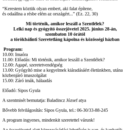
“Kerestem köztük olyan embert, aki falat építene,
és odaállna a résbe elém az országért...” (Ez. 22, 30)
Mi történik, amikor leszáll a Szentlélek?
Lelki nap és gyógyító összejövetel 2025. június 28-án,
szombaton 10 órától
a törökbálinti Szeretetláng kápolna és közösségi házban
Program:
10.00: Imaóra
11.00: Előadás: Mi történik, amikor leszáll a Szentlélek?
12.00: Agapé, szeretetvendégség
13.00: Gyógyító mise a kegyelmek kiáradásáért életünkben, utána
közbenjáró imaszolgálat
15.00: Záró imák, hálaadás
Előadó: Sipos Gyula
A szentmisét bemutatja: Baladincz József atya
Bővebb felvilágosítás: Sipos Gyula, tel.: 06-30/33-88-245
A program ingyenes, mindenkit szeretettel várunk!
Az összejövetel alatt könyvvásárlási lehetőség is van, és kaphatók