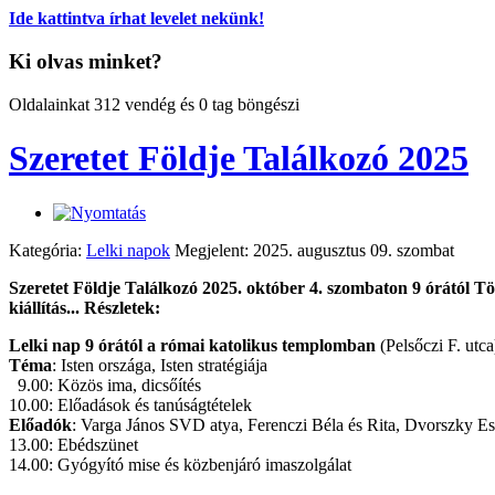
Ide kattintva írhat levelet nekünk!
Ki olvas minket?
Oldalainkat 312 vendég és 0 tag böngészi
Szeretet Földje Találkozó 2025
Kategória:
Lelki napok
Megjelent: 2025. augusztus 09. szombat
Szeretet Földje Találkozó 2025. október 4. szombaton 9 órától Tö
kiállítás... Részletek:
Lelki nap 9 órától a római katolikus templomban
(Pelsőczi F. utca
Téma
: Isten országa, Isten stratégiája
9.00: Közös ima, dicsőítés
10.00: Előadások és tanúságtételek
Előadók
: Varga János SVD atya, Ferenczi Béla és Rita, Dvorszky Esz
13.00: Ebédszünet
14.00: Gyógyító mise és közbenjáró imaszolgálat