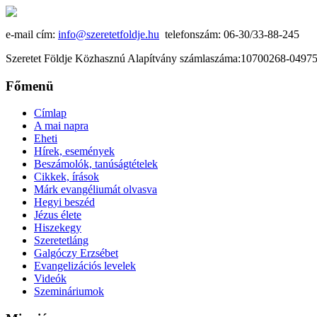
e-mail cím:
info@szeretetfoldje.hu
telefonszám: 06-30/33-88-245
Szeretet Földje Közhasznú Alapítvány számlaszáma:10700268-049
Főmenü
Címlap
A mai napra
Eheti
Hírek, események
Beszámolók, tanúságtételek
Cikkek, írások
Márk evangéliumát olvasva
Hegyi beszéd
Jézus élete
Hiszekegy
Szeretetláng
Galgóczy Erzsébet
Evangelizációs levelek
Videók
Szemináriumok