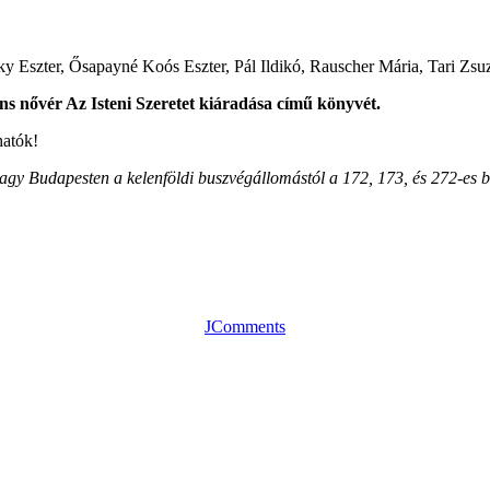
Eszter, Ősapayné Koós Eszter, Pál Ildikó, Rauscher Mária, Tari Zsuz
s nővér Az Isteni Szeretet kiáradása című könyvét.
hatók!
agy Budapesten a kelenföldi buszvégállomástól a 172, 173, és 272-es b
JComments