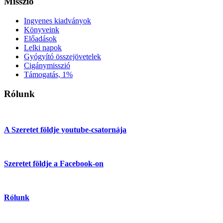
Misszió
Ingyenes kiadványok
Könyveink
Előadások
Lelki napok
Gyógyító összejövetelek
Cigánymisszió
Támogatás, 1%
Rólunk
A Szeretet földje youtube-csatornája
Szeretet földje a Facebook-on
Rólunk