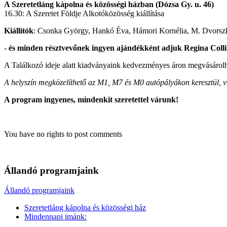
A Szeretetláng kápolna és közösségi házban (Dózsa Gy. u. 46)
16.30: A Szeretet Földje Alkotóközösség kiállítása
Kiállítók
: Csonka György, Hankó Éva, Hámori Kornélia, M. Dvorszky 
-
és minden résztvevőnek ingyen ajándékként adjuk Regina Collin
A Találkozó ideje alatt kiadványaink kedvezményes áron megvásárol
A helyszín megközelíthető az M1, M7 és M0 autópályákon keresztül, v
A program ingyenes, mindenkit szeretettel várunk!
You have no rights to post comments
Állandó programjaink
Állandó programjaink
Szeretetláng kápolna és közösségi ház
Mindennapi imánk: