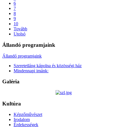
6
7
8
9
10
Tovább
Utolsó
Állandó programjaink
Állandó programjaink
Szeretetláng kápolna és közösségi ház
Mindennapi imánk:
Galéria
Kultúra
Képzőművészet
Irodalom
Érdekességek