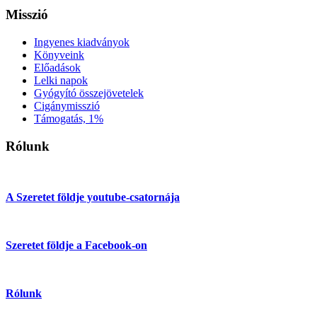
Misszió
Ingyenes kiadványok
Könyveink
Előadások
Lelki napok
Gyógyító összejövetelek
Cigánymisszió
Támogatás, 1%
Rólunk
A Szeretet földje youtube-csatornája
Szeretet földje a Facebook-on
Rólunk