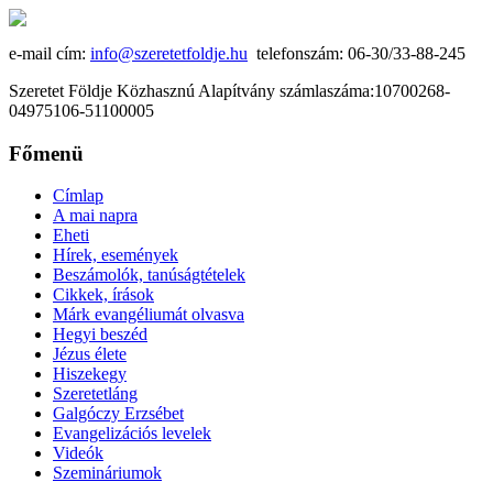
e-mail cím:
info@szeretetfoldje.hu
telefonszám: 06-30/33-88-245
Szeretet Földje Közhasznú Alapítvány számlaszáma:10700268-
04975106-51100005
Főmenü
Címlap
A mai napra
Eheti
Hírek, események
Beszámolók, tanúságtételek
Cikkek, írások
Márk evangéliumát olvasva
Hegyi beszéd
Jézus élete
Hiszekegy
Szeretetláng
Galgóczy Erzsébet
Evangelizációs levelek
Videók
Szemináriumok