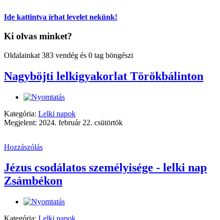
Ide kattintva írhat levelet nekünk!
Ki olvas minket?
Oldalainkat 383 vendég és 0 tag böngészi
Nagyböjti lelkigyakorlat Törökbálinton
Kategória:
Lelki napok
Megjelent: 2024. február 22. csütörtök
Hozzászólás
Jézus csodálatos személyisége - lelki nap
Zsámbékon
Kategória:
Lelki napok