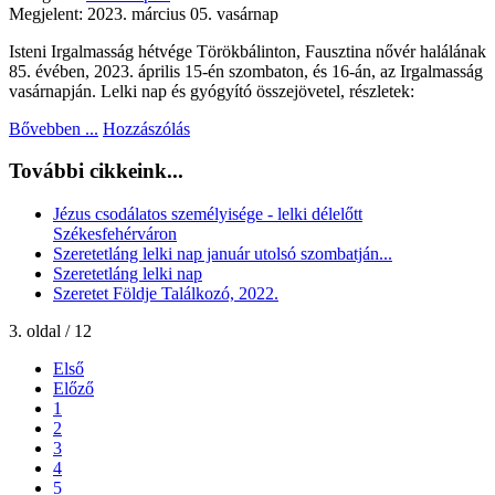
Megjelent: 2023. március 05. vasárnap
Isteni Irgalmasság hétvége Törökbálinton, Fausztina nővér halálának
85. évében, 2023. április 15-én szombaton, és 16-án, az Irgalmasság
vasárnapján. Lelki nap és gyógyító összejövetel, részletek:
Bővebben ...
Hozzászólás
További cikkeink...
Jézus csodálatos személyisége - lelki délelőtt
Székesfehérváron
Szeretetláng lelki nap január utolsó szombatján...
Szeretetláng lelki nap
Szeretet Földje Találkozó, 2022.
3. oldal / 12
Első
Előző
1
2
3
4
5