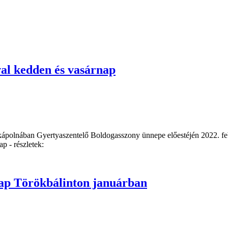
val kedden és vasárnap
g kápolnában Gyertyaszentelő Boldogasszony ünnepe előestéjén 2022. feb
 - részletek:
nap Törökbálinton januárban