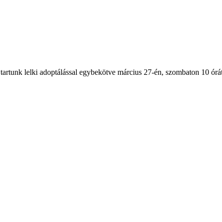
rtunk lelki adoptálással egybekötve március 27-én, szombaton 10 órátó