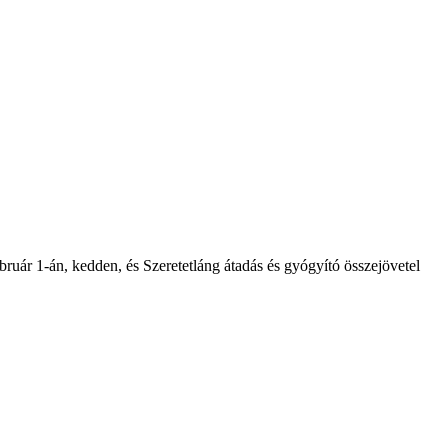
ruár 1-án, kedden, és Szeretetláng átadás és gyógyító összejövetel