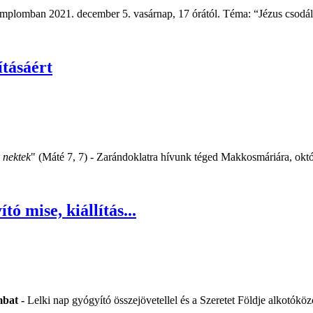
templomban 2021. december 5. vasárnap, 17 órától. Téma: “Jézus csodál
tásáért
k nektek
" (Máté 7, 7) - Zarándoklatra hívunk téged Makkosmáriára, ok
tó mise, kiállítás...
mbat
-
Lelki nap gyógyító összejövetellel és a Szeretet Földje alkotóközös