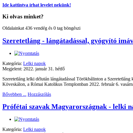
Ide kattintva írhat levelet nekünk!
Ki olvas minket?
Oldalainkat 436 vendég és 0 tag böngészi
Szeretetláng - lángátadással, gyógyító imá
Kategória:
Lelki napok
Megjelent: 2022. január 31. hétfő
Szeretetláng lelki délután lángátadással Törökbálinton a Szeretetlán
Köveskálon, a Római Katolikus Templomban 2022. február 6. vasárnap
Bővebben ...
Hozzászólás
Prófétai szavak Magyarországnak - lelki 
Kategória:
Lelki napok