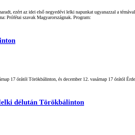
aradt, ezért az idei első negyedévi lelki napunkat ugyanazzal a témáva
ma: Prófétai szavak Magyarországnak. Program:
inton
sárnap 17 órától Törökbálinton, és december 12. vasárnap 17 órától Érde
lelki délután Törökbálinton