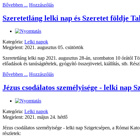
Bővebben ...
Hozzászólás
Szeretetláng lelki nap és Szeretet földje Ta
Kategória:
Lelki napok
Megjelent: 2021. augusztus 05. csütörtök
Szeretetláng lelki nap 2021. augusztus 28-án, szombaton 10 órától Tö
előadások és tanúságtételek, gyógyító összejövetel, kiállítás, stb. Rész
Bővebben ...
Hozzászólás
Jézus csodálatos személyisége - lelki nap S
Kategória:
Lelki napok
Megjelent: 2021. május 24. hétfő
Jézus csodálatos személyisége - lelki nap Szigetcsépen, a Római Kato
részletek: