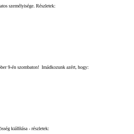
atos személyisége. Részletek:
tóber 9-én szombaton! Imádkozunk azért, hogy:
ség kiállítása - részletek: