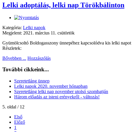
Lelki adoptálás, lelki nap Törökbálinton
Kategória:
Lelki napok
Megjelent: 2021. március 11. csütörtök
Gyümölcsoltó Boldogasszony ünnepéhez kapcsolódva kis lelki napot ta
Részletek:
Bővebben ...
Hozzászólás
További cikkeink...
Szeretetláng ünnep
Lelki napok 2020. november hónapban
Szeretetláng lelki nap november utolsó szombatján
Három előadás az isteni erényekről - változás!
5. oldal / 12
Első
Előző
1