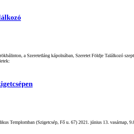
lálkozó
rökbálinton, a Szeretetláng kápolnában, Szeretet Földje Találkozó sze
letek:
zigetcsépen
likus Templomban (Szigetcsép, Fő u. 67) 2021. június 13. vasárnap, 9.0