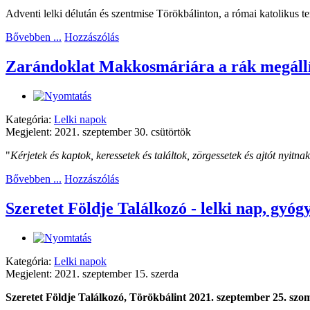
Adventi lelki délután és szentmise Törökbálinton, a római katolikus 
Bővebben ...
Hozzászólás
Zarándoklat Makkosmáriára a rák megállí
Kategória:
Lelki napok
Megjelent: 2021. szeptember 30. csütörtök
"
Kérjetek és kaptok, keressetek és találtok, zörgessetek és ajtót nyitna
Bővebben ...
Hozzászólás
Szeretet Földje Találkozó - lelki nap, gyógyí
Kategória:
Lelki napok
Megjelent: 2021. szeptember 15. szerda
Szeretet Földje Találkozó, Törökbálint 2021. szeptember 25. szo