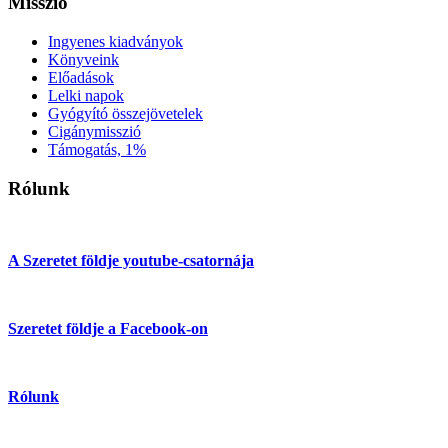
Misszió
Ingyenes kiadványok
Könyveink
Előadások
Lelki napok
Gyógyító összejövetelek
Cigánymisszió
Támogatás, 1%
Rólunk
A Szeretet földje youtube-csatornája
Szeretet földje a Facebook-on
Rólunk