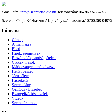
e-mail cím:
info@szeretetfoldje.hu
telefonszám: 06-30/33-88-245
Szeretet Földje Közhasznú Alapítvány számlaszáma:10700268-049
Főmenü
Címlap
A mai napra
Eheti
Hírek, események
Beszámolók, tanúságtételek
Cikkek, írások
Márk evangéliumát olvasva
Hegyi beszéd
Jézus élete
Hiszekegy
Szeretetláng
Galgóczy Erzsébet
Evangelizációs levelek
Videók
Szemináriumok