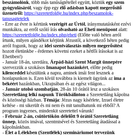
beszámolónk
, több más tanúságtétellel együtt, köztük
egy szem
gyógyulásáról
, vagy épp egy
élő adásban kapott megerősítő
üzenetről:
https://szeretetfoldje.hu/index.php/beszamolok-
tanusagtetelek
- Erre az évre is kértünk
vezérigét az Úrtól
, iránymutatásként ezévi
munkákra, az erről szóló írás
olvasható az Eheti menüpont
alatt:
https://szeretetfoldje.hu/index.php/eheti
(Előtte való héten arról
írtunk, milyen ajándékot kérjünk Jézustól, a következő héten pedig
arról fogunk, hogy az
idei szentválasztás milyen megerősítést
hozott életünkbe - érdemes követni ezeket a hétfői írásokat is az
Ehetiben!)
- Január 18-án, szerdára,
Árpád-házi Szent Margit ünnepére
szervezzük a szokásos
Imanapot hazánkért
, előtte pedig
kilenceddel
készülünk a napra, aminek imái fent lesznek a
honlapunkon is. Ezen kívül továbbra is kiemelt ügyünk az
ima a
békéért
hazánkban, Ukrajnában és az egész világon...
-
Január utolsó szombatján
, 28-án 10 órától lesz a szokásos
Szeretetláng lelki napunk
Törökbálinton
a Szeretetláng kápolna
és közösségi házban.
Témája
: Jézus nagy kísérlete, Izrael életre
keltése - mi sikerült és mi nem és mit tanulhatunk mi ebből? A
program ingyenes, mindenkit szeretettel várunk!
-
Február 2-án, csütörtökön délelőtt 9 órától Szeretetláng
ünnep
, közös imával, szentmisével és Szeretetláng átadással a
kápolnánkban.
-
Élet a Lélekben (Szentlélek) szemináriumot tervezünk