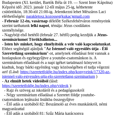
Budapesten (XI. kerület, Bartók Béla út 19. ― Szent Imre Kápolna)
Képzési idő: 2023. január 12-től május 25-ig, kéthetente
csütörtökön, 18:30-tól 21:00-ig. Jelentkezni lehet Mészáros Laci
elérhetőségén:
parakletosz.kozosseg(kukac)gmail.com
-
Február 12-én, vasárnap
délelőtt Székesfehérváron reményeink
szerint tarthatunk
lelki napot
, témája: Jézus csodálatos
személyisége.
- Nagyböjt első hetétől (február 27. hétfő) pedig kezdjük a
Jézus-
szemináriumot Törökbálinton...
-
Isten hív minket, hogy elmélyítsük a vele való kapcsolatunkat
.
Ehhez segítségül ajánljuk "
Az Istennel való egyesülés útja - Élő
Szeretetláng szeminárium
"-ot, amelynek előadásai fent vannak a
honlapukon és egybegyűjtve a youtube-csatornánkon is. A
szeminárium előadásait és a napi igéket tartalmazó könyvet is
kiadtuk, hogy bárki egyénileg vagy közösségében el tudja végezni
azt! (Lásd:
https://szeretetfoldje.hu/index.php/konyveink/17320-az-
istennel-valo-egyesules-utja-elo-szeretetlang-szeminarium
)
-
Az elmúlt hetek videóiból
(lásd:
https://szeretetfoldje.hu/index.php/videok
):
- Rajz és szöveg az iskoláról és a pedagógusokról
- Négy szeminárium előadásai a Szeretet földje youtube-
csatornánkon lejátszási listákba összegyűjtve
- Élő adás a szobából 82: Beszámoló az éves munkánkról, némi
magyarázattal
- Élő adás a szobából 81: Szűz Mária karácsonya