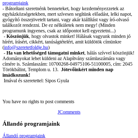
programjaink
- Bátorítani szeretnénk benneteket, hogy kezdeményezzetek az
egyházközségetekben, mert szívesen segítünk előadást, lelki napot,
gyógyító összejövetelt tartani, vagy akár kiállítást vagy író-olvasó
találkozót rendezni. De ez nélkületek nem megy! (Minden
programunk ingyenes, csak az időpontot kell egyeztetni...)
-
Köszönjük
, hogy olvastok minket! Hálásak vagyunk minden jó
hírért, írásért, cikkért, tanúságtételért, amit küldötök címünkre
(
info@szeretetfoldje.hu
)
-
Ha van lehetőséged támogatni minket
, hálás szívvel köszönjük!
Adományokat lehet küldeni az Alapítvány számlaszámára vagy
címére is. Számlaszám: 10700268-04975106-51100005, cím: 2045
Törökbálint, Templom u. 13.
Jótevőinkért minden nap
imádkozunk!
Imával és szeretettel: Sipos Gyula
You have no rights to post comments
JComments
Állandó programjaink
Állandó programjaink