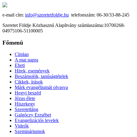
e-mail cím:
info@szeretetfoldje.hu
telefonszám: 06-30/33-88-245
Szeretet Földje Közhasznú Alapítvány számlaszáma:10700268-
04975106-51100005
Főmenü
Címlap
A mai napra
Eheti
Hírek, események
Beszámolók, tanúságtételek
Cikkek, írások
Márk evangéliumát olvasva
Hegyi beszéd
Jézus élete
Hiszekegy
Szeretetláng
Galgóczy Erzsébet
Evangelizációs levelek
Videók
Szemináriumok