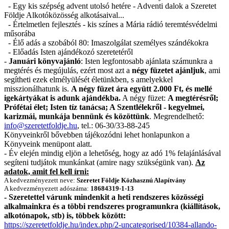
- Egy kis szépség advent utolsó hetére - Adventi dalok a Szeretet
Földje Alkotóközösség alkotásaival...
- Értelmetlen fejlesztés - kis színes a Mária rádió teremtésvédelmi
műsorába
- Élő adás a szobából 80: Imaszolgálat személyes szándékokra
- Előadás Isten ajándékozó szeretetéről
-
Januári könyvajánló
: Isten legfontosabb ajánlata számunkra a
megtérés és megújulás, ezért most azt a
négy füzetet ajánljuk
, ami
segítheti ezek elmélyülését életünkben, s amelyekkel
misszionálhatunk is.
A négy füzet ára együtt 2.000 Ft, és mellé
igekártyákat is adunk ajándékba.
A négy füzet:
A megtérésről;
Prófétai élet; Isten tíz tanácsa; A Szentlélekről - kegyelmei,
karizmái, munkája bennünk és közöttünk
. Megrendelhető:
info@szeretetfoldje.hu
, tel.: 06-30/33-88-245
Könyveinkről bővebben tájékozódni lehet honlapunkon a
Könyveink menüpont alatt.
- Év elején mindig eljön a lehetőség, hogy az adó 1% felajánlásával
segíteni tudjátok munkánkat (amire nagy szükségünk van).
Az
adatok, amit fel kell írni:
A kedvezményezett neve:
Szeretet Földje Közhasznú Alapítvány
A kedvezményezett adószáma:
18684319-1-13
- Szeretettel várunk mindenkit a heti rendszeres közösségi
alkalmainkra és a többi rendszeres programunkra (kiállítások,
alkotónapok, stb) is, többek között:
https://szeretetfoldje.hu/index.php/2-uncategorised/10384-allando-