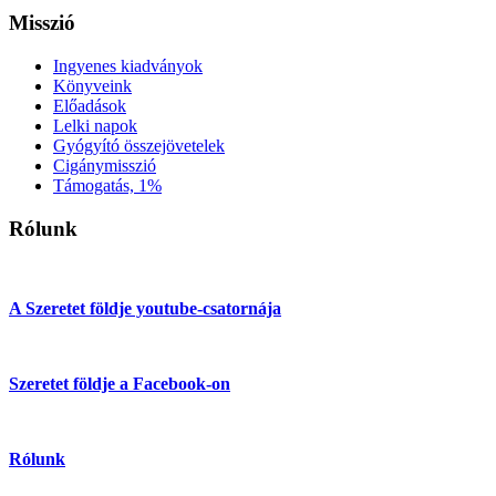
Misszió
Ingyenes kiadványok
Könyveink
Előadások
Lelki napok
Gyógyító összejövetelek
Cigánymisszió
Támogatás, 1%
Rólunk
A Szeretet földje youtube-csatornája
Szeretet földje a Facebook-on
Rólunk