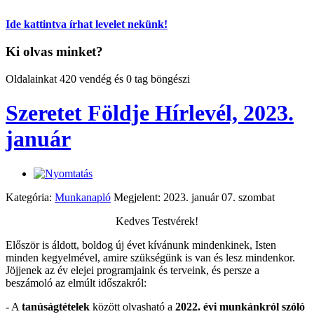
Ide kattintva írhat levelet nekünk!
Ki olvas minket?
Oldalainkat 420 vendég és 0 tag böngészi
Szeretet Földje Hírlevél, 2023.
január
Kategória:
Munkanapló
Megjelent: 2023. január 07. szombat
Kedves Testvérek!
Először is áldott, boldog új évet kívánunk mindenkinek, Isten
minden kegyelmével, amire szükségünk is van és lesz mindenkor.
Jöjjenek az év elejei programjaink és terveink, és persze a
beszámoló az elmúlt időszakról:
- A
tanúságtételek
között olvasható a
2022. évi munkánkról szóló