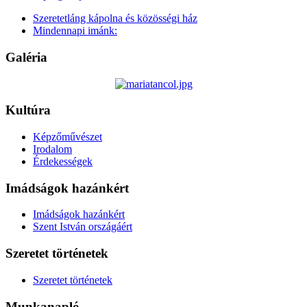
Szeretetláng kápolna és közösségi ház
Mindennapi imánk:
Galéria
Kultúra
Képzőművészet
Irodalom
Érdekességek
Imádságok hazánkért
Imádságok hazánkért
Szent István országáért
Szeretet történetek
Szeretet történetek
Munkanapló