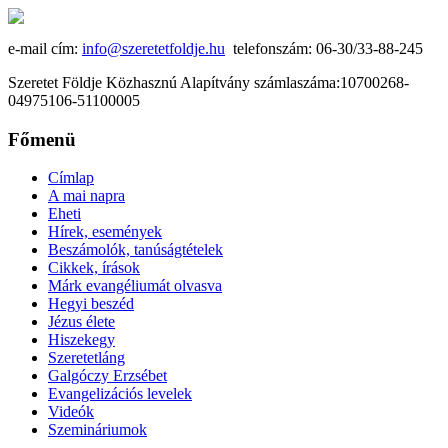
e-mail cím:
info@szeretetfoldje.hu
telefonszám: 06-30/33-88-245
Szeretet Földje Közhasznú Alapítvány számlaszáma:10700268-
04975106-51100005
Főmenü
Címlap
A mai napra
Eheti
Hírek, események
Beszámolók, tanúságtételek
Cikkek, írások
Márk evangéliumát olvasva
Hegyi beszéd
Jézus élete
Hiszekegy
Szeretetláng
Galgóczy Erzsébet
Evangelizációs levelek
Videók
Szemináriumok