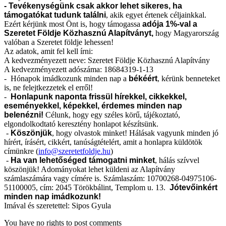
- Tevékenységünk csak akkor lehet sikeres,
ha
támogatókat tudunk találni
, akik egyet értenek céljainkkal.
Ezért kérjünk most Önt is, hogy támogassa
adója 1%-val a
Szeretet Földje Közhasznú Alapítványt,
hogy Magyarország
valóban a Szeretet földje lehessen!
Az adatok, amit fel kell írni:
A kedvezményezett neve: Szeretet Földje Közhasznú Alapítvány
A kedvezményezett adószáma: 18684319-1-13
- Hónapok imádkozunk minden nap a
békéért
, kérünk benneteket
is, ne felejtkezzetek el erről!
-
Honlapunk naponta frissül hírekkel, cikkekkel,
eseményekkel, képekkel, érdemes minden nap
belenézni!
Célunk, hogy egy széles körű, tájékoztató,
elgondolkodtató keresztény honlapot készítsünk.
-
Köszönjük
, hogy olvastok minket! Hálásak vagyunk minden jó
hírért, írásért, cikkért, tanúságtételért, amit a honlapra küldötök
címünkre (
info@szeretetfoldje.hu
)
-
Ha van lehetőséged támogatni minket
, hálás szívvel
köszönjük! Adományokat lehet küldeni az Alapítvány
számlaszámára vagy címére is. Számlaszám: 10700268-04975106-
51100005, cím: 2045 Törökbálint, Templom u. 13.
Jótevőinkért
minden nap imádkozunk!
Imával és szeretettel: Sipos Gyula
You have no rights to post comments