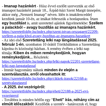
-
Imanap hazánkért
- Húsz évvel ezelőtt szerveztük az első
imanapot hazánkért január 18., Árpád-házi Szent Margit ünnepére,
akkor még „Nemzeti Imanap” néven. Idén is imakilenceddel
kezdünk január 10-én, az imákat feltesszük a honlapunkra. Írtam
egy buzdítást
is, amit szeretettel ajánlok figyelmetekbe:
Szellem
a palackból – avagy buzdítás az imanapra hazánkért
,
https://szeretetfoldje.hu/index.php/szent-istvan-orszagaert/22209-
szellem-a-palackbol-avagy-buzditas-az-imanapra-hazankert
- Az idei első
Szeretetláng lelki nap lángátadással 2025.
február 1-én
, szombaton 10 órától Törökbálinton a Szeretetláng
kápolna és közösségi házban. A remény évében a lelki nap
témája:
Kiben és miben reménykedjünk, hogyan
reménykedjünk...
Részletek:
https://szeretetfoldje.hu/index.php/lelki-napok/22201-szeretetlang-
lelki-nap-langatadassal
- Immár hagyomány nálunk
minden év elején a
szentválasztás, erről olvashattok itt:
https://szeretetfoldje.hu/index.php/cikkek-irasok/22168-a-
szentvalasztasrol
-
A 2025. évi vezérigéről:
https://szeretetfoldje.hu/index.php/eheti/22188-a-2025-evi-
vezerigerol
- Továbbra is minden hétfőn egy "
Eheti" írás, néhány cím az
elmúlt időszakból
: Kezdődik a szentév - határozzuk el, hogy