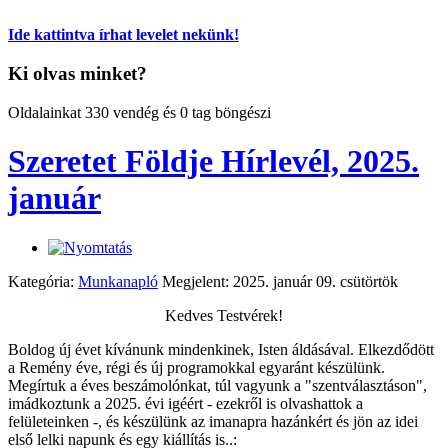
Ide kattintva írhat levelet nekünk!
Ki olvas minket?
Oldalainkat 330 vendég és 0 tag böngészi
Szeretet Földje Hírlevél, 2025.
január
Kategória:
Munkanapló
Megjelent: 2025. január 09. csütörtök
Kedves Testvérek!
Boldog új évet kívánunk mindenkinek, Isten áldásával. Elkezdődött
a Remény éve, régi és új programokkal egyaránt készülünk.
Megírtuk a éves beszámolónkat, túl vagyunk a "szentválasztáson",
imádkoztunk a 2025. évi igéért - ezekről is olvashattok a
felületeinken -, és készülünk az imanapra hazánkért és jön az idei
első lelki napunk és egy kiállítás is..: