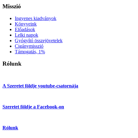
Misszió
Ingyenes kiadványok
Könyveink
Előadások
Lelki napok
Gyógyító összejövetelek
Cigánymisszió
Támogatás, 1%
Rólunk
A Szeretet földje youtube-csatornája
Szeretet földje a Facebook-on
Rólunk