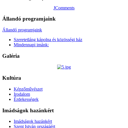
JComments
Állandó programjaink
Állandó programjaink
Szeretetláng kápolna és közösségi ház
Mindennapi imánk:
Galéria
Kultúra
Képzőművészet
Irodalom
Érdekességek
Imádságok hazánkért
Imádságok hazánkért
Szent István országáért