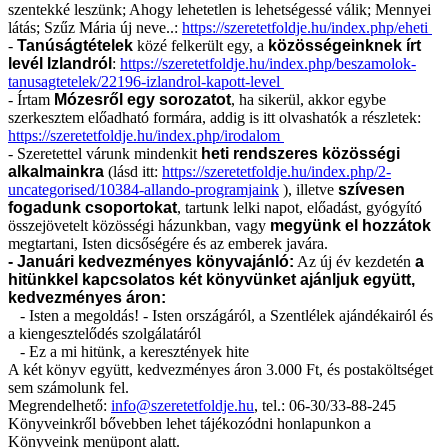
szentekké leszünk; Ahogy lehetetlen is lehetségessé válik; Mennyei
látás; Szűz Mária új neve..:
https://szeretetfoldje.hu/index.php/eheti
-
Tanúságtételek
közé felkerült egy, a
közösségeinknek írt
levél Izlandról
:
https://szeretetfoldje.hu/index.php/beszamolok-
tanusagtetelek/22196-izlandrol-kapott-level
- Írtam
Mózesről egy sorozatot
, ha sikerül, akkor egybe
szerkesztem előadható formára, addig is itt olvashatók a részletek:
https://szeretetfoldje.hu/index.php/irodalom
- Szeretettel várunk mindenkit
heti rendszeres közösségi
alkalmainkra
(lásd itt:
https://szeretetfoldje.hu/index.php/2-
uncategorised/10384-allando-programjaink
), illetve
szívesen
fogadunk csoportokat
, tartunk lelki napot, előadást, gyógyító
összejövetelt közösségi házunkban, vagy
megyünk el hozzátok
megtartani, Isten dicsőségére és az emberek javára.
- Januári kedvezményes könyvajánló:
Az új év kezdetén
a
hitünkkel kapcsolatos két könyvünket ajánljuk együtt,
kedvezményes áron:
- Isten a megoldás! - Isten országáról, a Szentlélek ajándékairól és
a kiengesztelődés szolgálatáról
- Ez a mi hitünk, a keresztények hite
A két könyv együtt, kedvezményes áron 3.000 Ft, és postaköltséget
sem számolunk fel.
Megrendelhető:
info@szeretetfoldje.hu
, tel.: 06-30/33-88-245
Könyveinkről bővebben lehet tájékozódni honlapunkon a
Könyveink menüpont alatt.