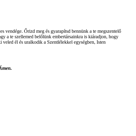
dves vendége. Őrizd meg és gyarapítsd bennünk a te megszentelő
ogy a te szellemed belőlünk embertársainkra is kiáradjon, hogy
ki veled él és uralkodik a Szentlélekkel egységben, Isten
 Ámen.