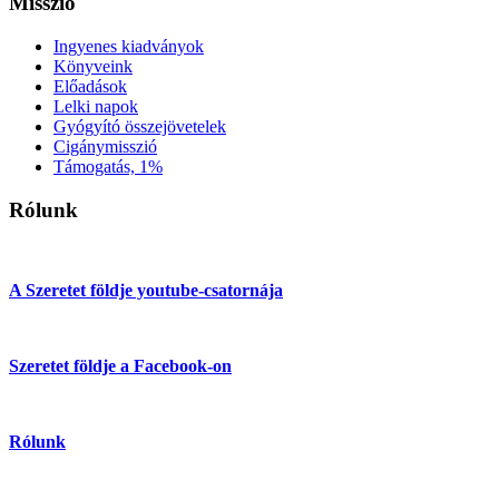
Misszió
Ingyenes kiadványok
Könyveink
Előadások
Lelki napok
Gyógyító összejövetelek
Cigánymisszió
Támogatás, 1%
Rólunk
A Szeretet földje youtube-csatornája
Szeretet földje a Facebook-on
Rólunk