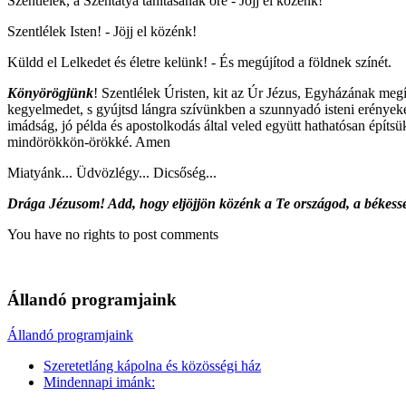
Szentlélek, a Szentatya tanításának őre - Jöjj el közénk!
Szentlélek Isten! - Jöjj el közénk!
Küldd el Lelkedet és életre kelünk! - És megújítod a földnek színét.
Könyörögjünk
! Szentlélek Úristen, kit az Úr Jézus, Egyházának meg
kegyelmedet, s gyújtsd lángra szívünkben a szunnyadó isteni erényeket
imádság, jó példa és apostolkodás által veled együtt hathatósan építsük
mindörökkön-örökké. Amen
Miatyánk... Üdvözlégy... Dicsőség...
Drága Jézusom! Add, hogy eljöjjön közénk a Te országod, a békesség 
You have no rights to post comments
Állandó programjaink
Állandó programjaink
Szeretetláng kápolna és közösségi ház
Mindennapi imánk: