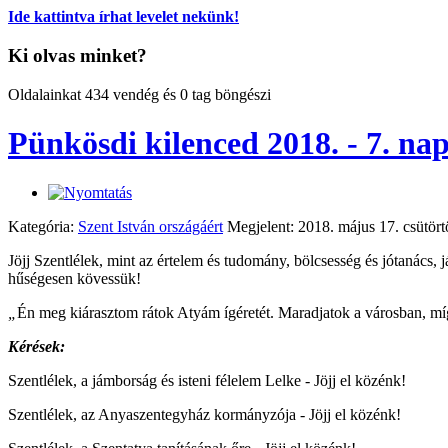
Ide kattintva írhat levelet nekünk!
Ki olvas minket?
Oldalainkat 434 vendég és 0 tag böngészi
Pünkösdi kilenced 2018. - 7. na
Kategória:
Szent István országáért
Megjelent: 2018. május 17. csütört
Jöjj Szentlélek, mint az értelem és tudomány, bölcsesség és jótanács,
hűségesen kövessük!
„
Én meg kiárasztom rátok Atyám ígéretét. Maradjatok a városban, mí
Kérések:
Szentlélek, a jámborság és isteni félelem Lelke - Jöjj el közénk
Szentlélek, az Anyaszentegyház kormányzója - Jöjj el közénk!