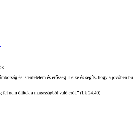
p
ök
 jámborság és istenfélelem és erősség Lelke és segíts, hogy a jövőben 
g fel nem öltitek a magasságból való erőt.” (Lk 24.49)
!