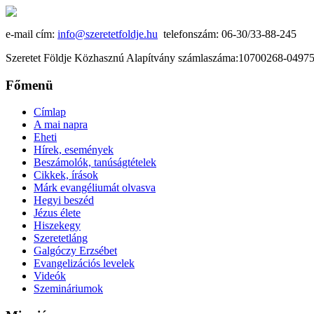
e-mail cím:
info@szeretetfoldje.hu
telefonszám: 06-30/33-88-245
Szeretet Földje Közhasznú Alapítvány számlaszáma:10700268-049
Főmenü
Címlap
A mai napra
Eheti
Hírek, események
Beszámolók, tanúságtételek
Cikkek, írások
Márk evangéliumát olvasva
Hegyi beszéd
Jézus élete
Hiszekegy
Szeretetláng
Galgóczy Erzsébet
Evangelizációs levelek
Videók
Szemináriumok