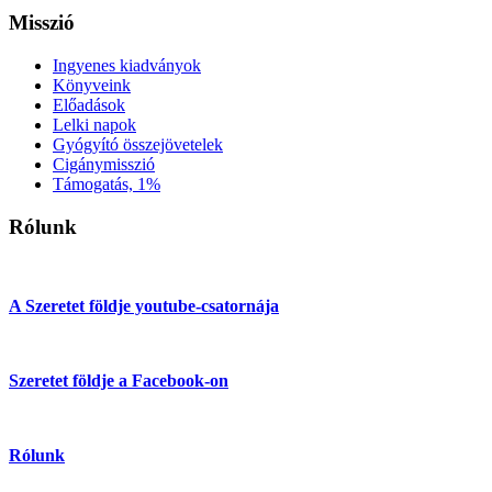
Misszió
Ingyenes kiadványok
Könyveink
Előadások
Lelki napok
Gyógyító összejövetelek
Cigánymisszió
Támogatás, 1%
Rólunk
A Szeretet földje youtube-csatornája
Szeretet földje a Facebook-on
Rólunk