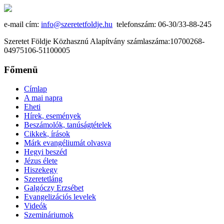
e-mail cím:
info@szeretetfoldje.hu
telefonszám: 06-30/33-88-245
Szeretet Földje Közhasznú Alapítvány számlaszáma:10700268-
04975106-51100005
Főmenü
Címlap
A mai napra
Eheti
Hírek, események
Beszámolók, tanúságtételek
Cikkek, írások
Márk evangéliumát olvasva
Hegyi beszéd
Jézus élete
Hiszekegy
Szeretetláng
Galgóczy Erzsébet
Evangelizációs levelek
Videók
Szemináriumok