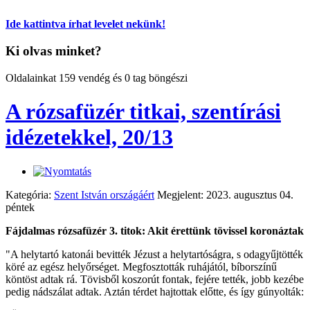
Ide kattintva írhat levelet nekünk!
Ki olvas minket?
Oldalainkat 159 vendég és 0 tag böngészi
A rózsafüzér titkai, szentírási
idézetekkel, 20/13
Kategória:
Szent István országáért
Megjelent: 2023. augusztus 04.
péntek
Fájdalmas rózsafüzér 3. titok: Akit érettünk tövissel koronáztak
"A helytartó katonái bevitték Jézust a helytartóságra, s odagyűjtötték
köré az egész helyőrséget. Megfosztották ruhájától, bíborszínű
köntöst adtak rá. Tövisből koszorút fontak, fejére tették, jobb kezébe
pedig nádszálat adtak. Aztán térdet hajtottak előtte, és így gúnyolták: