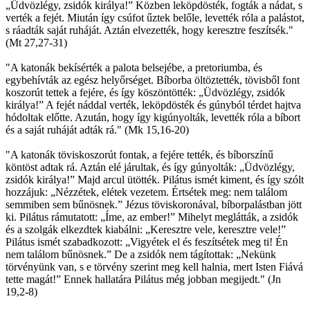
„Üdvözlégy, zsidók királya!” Közben leköpdösték, fogták a nádat, s
verték a fejét. Miután így csúfot űztek belőle, levették róla a palástot,
s ráadták saját ruháját. Aztán elvezették, hogy keresztre feszítsék."
(Mt 27,27-31)
"A katonák bekísérték a palota belsejébe, a pretoriumba, és
egybehívták az egész helyőrséget. Bíborba öltöztették, tövisből font
koszorút tettek a fejére, és így köszöntötték: „Üdvözlégy, zsidók
királya!” A fejét náddal verték, leköpdösték és gúnyból térdet hajtva
hódoltak előtte. Azután, hogy így kigúnyolták, levették róla a bíbort
és a saját ruháját adták rá." (Mk 15,16-20)
"A katonák töviskoszorút fontak, a fejére tették, és bíborszínű
köntöst adtak rá. Aztán elé járultak, és így gúnyolták: „Üdvözlégy,
zsidók királya!” Majd arcul ütötték. Pilátus ismét kiment, és így szólt
hozzájuk: „Nézzétek, elétek vezetem. Értsétek meg: nem találom
semmiben sem bűnösnek.” Jézus töviskoronával, bíborpalástban jött
ki. Pilátus rámutatott: „Íme, az ember!” Mihelyt meglátták, a zsidók
és a szolgák elkezdtek kiabálni: „Keresztre vele, keresztre vele!”
Pilátus ismét szabadkozott: „Vigyétek el és feszítsétek meg ti! Én
nem találom bűnösnek.” De a zsidók nem tágítottak: „Nekünk
törvényünk van, s e törvény szerint meg kell halnia, mert Isten Fiává
tette magát!” Ennek hallatára Pilátus még jobban megijedt." (Jn
19,2-8)