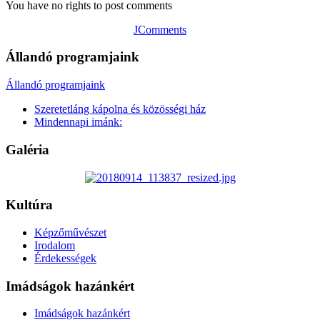
You have no rights to post comments
JComments
Állandó programjaink
Állandó programjaink
Szeretetláng kápolna és közösségi ház
Mindennapi imánk:
Galéria
Kultúra
Képzőművészet
Irodalom
Érdekességek
Imádságok hazánkért
Imádságok hazánkért