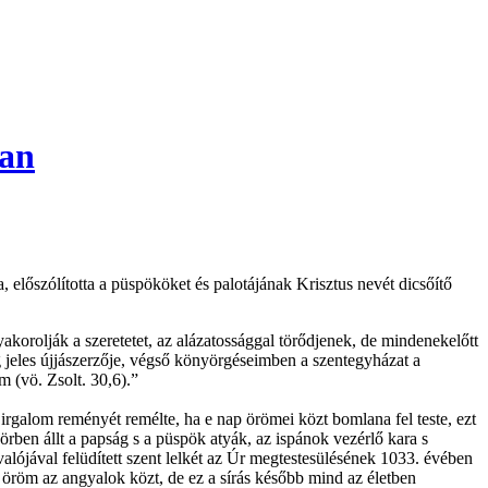
ban
, előszólította a püspököket és palotájának Krisztus nevét dicsőítő
gyakorolják a szeretetet, az alázatossággal törődjenek, de mindenekelőtt
ág jeles újjászerzője, végső könyörgéseimben a szentegyházat a
 (vö. Zsolt. 30,6).”
galom reményét remélte, ha e nap örömei közt bomlana fel teste, ezt
körben állt a papság s a püspök atyák, az ispánok vezérlő kara s
avalójával felüdített szent lelkét az Úr megtestesülésének 1033. évében
öröm az angyalok közt, de ez a sírás később mind az életben