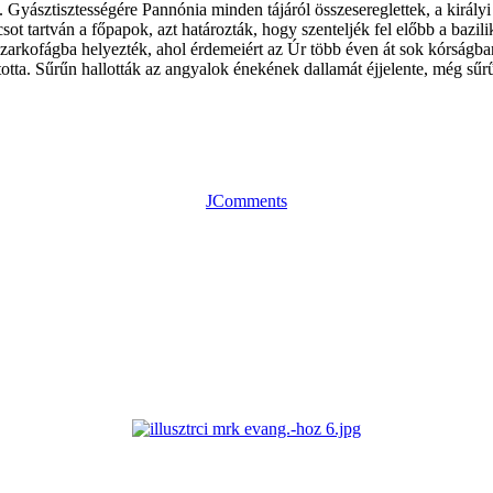
yásztisztességére Pannónia minden tájáról összesereglettek, a királyi sz
ot tartván a főpapok, azt határozták, hogy szenteljék fel előbb a bazilik
 szarkofágba helyezték, ahol érdemeiért az Úr több éven át sok kórság
otta. Sűrűn hallották az angyalok énekének dallamát éjjelente, még sűr
JComments