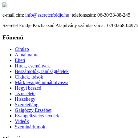
e-mail cím:
info@szeretetfoldje.hu
telefonszám: 06-30/33-88-245
Szeretet Földje Közhasznú Alapítvány számlaszáma:10700268-049
Főmenü
Címlap
A mai napra
Eheti
Hírek, események
Beszámolók, tanúságtételek
Cikkek, írások
Márk evangéliumát olvasva
Hegyi beszéd
Jézus élete
Hiszekegy
Szeretetláng
Galgóczy Erzsébet
Evangelizációs levelek
Videók
Szemináriumok