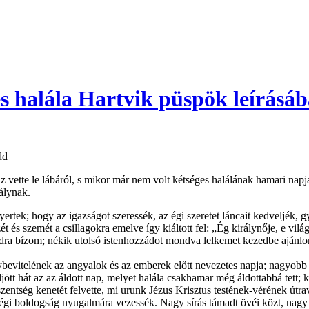
és halála Hartvik püspök leírásá
dd
z vette le lábáról, s mikor már nem volt kétséges halálának hamari napja
rálynak.
yertek; hogy az igazságot szeressék, az égi szeretet láncait kedveljék, 
 és szemét a csillagokra emelve így kiáltott fel: „Ég királynője, e vil
adra bízom; nékik utolsó istenhozzádot mondva lelkemet kezedbe ajánlom
vitelének az angyalok és az emberek előtt nevezetes napja; nagyobb ir
jött hát az az áldott nap, melyet halála csakhamar még áldottabbá tett; 
 szentség kenetét felvette, mi urunk Jézus Krisztus testének-vérének útr
 égi boldogság nyugalmára vezessék. Nagy sírás támadt övéi közt, nagy 