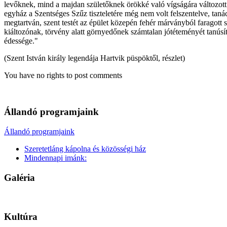
levőknek, mind a majdan születőknek örökké való vígságára változott. G
egyház a Szentséges Szűz tiszteletére még nem volt felszentelve, tanács
megtartván, szent testét az épület közepén fehér márványból faragott
kiáltozónak, törvény alatt görnyedőnek számtalan jótéteményét tanúsít
édessége."
(Szent István király legendája Hartvik püspöktől, részlet)
You have no rights to post comments
Állandó programjaink
Állandó programjaink
Szeretetláng kápolna és közösségi ház
Mindennapi imánk:
Galéria
Kultúra