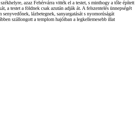
ékhelyre, azaz Fehérvárra vitték el a testet, s minthogy a tőle épített
át, a testet a földnek csak azután adják át. A felszentelés ünnepségét
ban senyvedőnek, lázbetegnek, sanyargatását s nyomorúságát
űbben szállongott a templom hajóiban a legkellemesebb illat