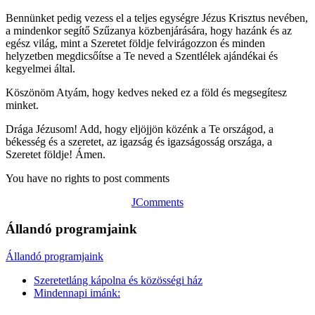
Bennünket pedig vezess el a teljes egységre Jézus Krisztus nevében,
a mindenkor segítő Szűzanya közbenjárására, hogy hazánk és az
egész világ, mint a Szeretet földje felvirágozzon és minden
helyzetben megdicsőítse a Te neved a Szentlélek ajándékai és
kegyelmei által.
Köszönöm Atyám, hogy kedves neked ez a föld és megsegítesz
minket.
Drága Jézusom! Add, hogy eljöjjön közénk a Te országod, a
békesség és a szeretet, az igazság és igazságosság országa, a
Szeretet földje! Ámen.
You have no rights to post comments
JComments
Állandó programjaink
Állandó programjaink
Szeretetláng kápolna és közösségi ház
Mindennapi imánk: