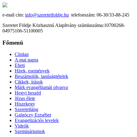
e-mail cím:
info@szeretetfoldje.hu
telefonszám: 06-30/33-88-245
Szeretet Földje Közhasznú Alapítvány számlaszáma:10700268-
04975106-51100005
Főmenü
Címlap
A mai napra
Eheti
Hírek, események
Beszámolók, tanúságtételek
Cikkek, írások
Márk evangéliumát olvasva
Hegyi beszéd
Jézus élete
Hiszekegy
Szeretetláng
Galgóczy Erzsébet
Evangelizációs levelek
Videók
Szemináriumok