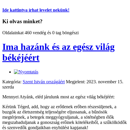
Ide kattintva írhat levelet nekünk!
Ki olvas minket?
Oldalainkat 460 vendég és 0 tag böngészi
Ima hazánk és az egész világ
békéjéért
Kategória:
Szent István országáért
Megjelent: 2023. november 15.
szerda
Mennyei Atyánk, eléd járulunk most az egész világ békéjéért:
Kérünk Téged, add, hogy az erőtlenek erőben részesüljenek, a
buzgók az életszentség teljességére eljussanak, a bűnösök
megtérjenek, a betegek meggyógyuljanak, a sötétségben élők
megszabaduljanak a gonoszság erőinek kötelékeiből, a szűkölködők
és szenvedők gondjaikban enyhülést kapjanak!