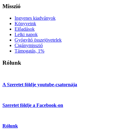
Misszió
Ingyenes kiadványok
Könyveink
Előadások
Lelki napok
Gyógyító összejövetelek
Cigánymisszió
Támogatás, 1%
Rólunk
A Szeretet földje youtube-csatornája
Szeretet földje a Facebook-on
Rólunk