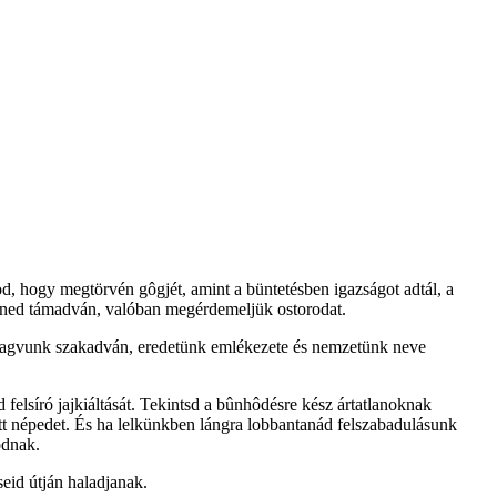
od, hogy megtörvén gôgjét, amint a büntetésben igazságot adtál, a
lened támadván, valóban megérdemeljük ostorodat.
magvunk szakadván, eredetünk emlékezete és nemzetünk neve
elsíró jajkiáltását. Tekintsd a bûnhôdésre kész ártatlanoknak
ott népedet. És ha lelkünkben lángra lobbantanád felszabadulásunk
odnak.
eid útján haladjanak.