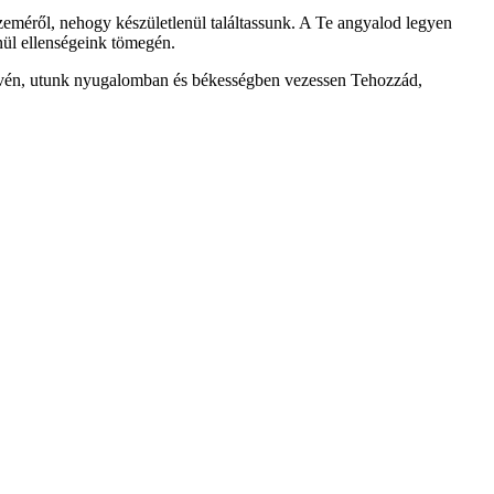
 szeméről, nehogy készületlenül találtassunk. A Te angyalod legyen
enül ellenségeink tömegén.
 lévén, utunk nyugalomban és békességben vezessen Tehozzád,