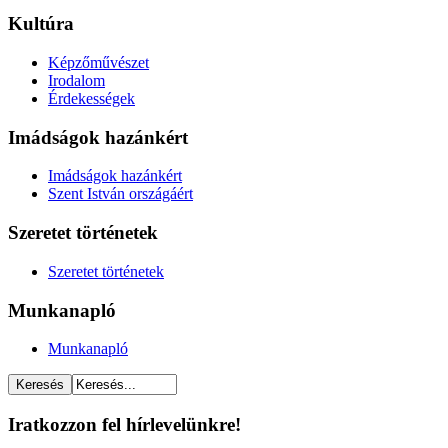
Kultúra
Képzőművészet
Irodalom
Érdekességek
Imádságok hazánkért
Imádságok hazánkért
Szent István országáért
Szeretet történetek
Szeretet történetek
Munkanapló
Munkanapló
Iratkozzon fel hírlevelünkre!