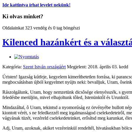
Ide kattintva írhat levelet nekünk!
Ki olvas minket?
Oldalainkat 323 vendég és 0 tag böngészi
Kilenced hazánkért és a választá
Kategória:
Szent István országáért
Megjelent: 2018. április 03. kedd
Úristen! Igazság kútfeje, kegyelem kimeríthetetlen forrása, ki paranc
megbocsátásban újból kegyelmet nyújts neki: bevalljuk, Uram, ôsein
Rászolgálunk, Uram, hogy nemzetünk dicsôsége elenyésszék, s gyer
feledésbe merüljön, mivel elhajoltunk tôled, Istenünktôl és Urunktól.
Mindazáltal, ô Uram, tekintsd a nyomorúság ez örvényébe hullott népe
kiontott vérét, s ne feledkezzél meg irgalmasságod cselekedeteirôl, m
vágyának tüzét, vezéreld cselekedeteinket, erősítsd meg karunkat, éle
Adj, Uram, azoknak, akiket vezéreinkül rendeltél, hivatásukban bölcs