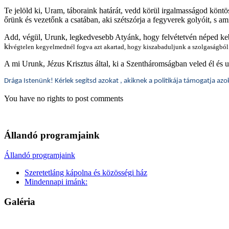
Te jelöld ki, Uram, táboraink határát, vedd körül irgalmasságod köntö
őrünk és vezetőnk a csatában, aki szétszórja a fegyverek golyóit, s ami
Add, végül, Urunk, legkedvesebb Atyánk, hogy felvétetvén néped kebe
ki
végtelen kegyelmednél fogva azt akartad, hogy kiszabaduljunk a szolgaságból
A mi Urunk, Jézus Krisztus által, ki a Szentháromságban veled él és
Drága Istenünk! Kérlek segítsd azokat , akiknek a politikája támogatja azo
You have no rights to post comments
Állandó programjaink
Állandó programjaink
Szeretetláng kápolna és közösségi ház
Mindennapi imánk:
Galéria