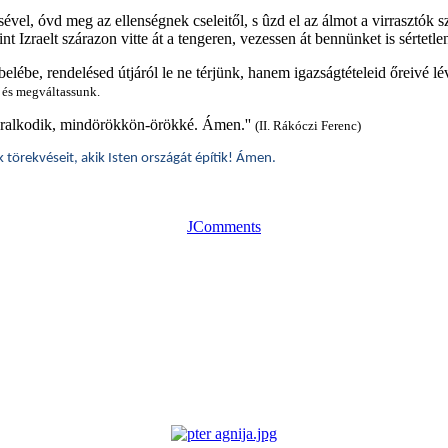
sével, óvd meg az ellenségnek cseleitől, s ûzd el az álmot a virrasztók
nt Izraelt szárazon vitte át a tengeren, vezessen át bennünket is sértetl
lébe, rendelésed útjáról le ne térjünk, hanem igazságtételeid őreivé
 és megváltassunk.
 uralkodik, mindörökkön-örökké. Ámen.''
(II. Rákóczi Ferenc)
k törekvéseit, akik Isten országát építik! Ámen.
JComments