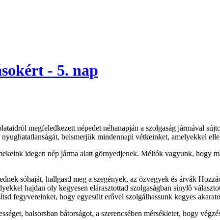
sokért - 5. nap
solataidról megfeledkezett népedet néhanapján a szolgaság jármával sújt
k nyughatatlanságát, beismerjük mindennapi vétkeinket, amelyekkel el
mekeink idegen nép járma alatt görnyedjenek. Méltók vagyunk, hogy 
dnek sóhaját, hallgasd meg a szegények, az özvegyek és árvák Hozzád f
elyekkel hajdan oly kegyesen elárasztottad szolgaságban sínylô választ
sítsd fegyvereinket, hogy egyesült erővel szolgálhassunk kegyes akarat
ességet, balsorsban bátorságot, a szerencsében mérsékletet, hogy végzés