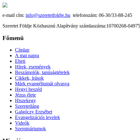
e-mail cím:
info@szeretetfoldje.hu
telefonszám: 06-30/33-88-245
Szeretet Földje Közhasznú Alapítvány számlaszáma:10700268-049
Főmenü
Címlap
A mai napra
Eheti
Hírek, események
Beszámolók, tanúságtételek
Cikkek, írások
Márk evangéliumát olvasva
Hegyi beszéd
Jézus élete
Hiszekegy
Szeretetláng
Galgóczy Erzsébet
Evangelizációs levelek
Videók
Szemináriumok