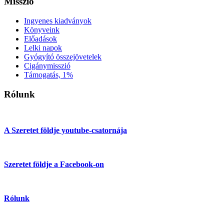
Misszió
Ingyenes kiadványok
Könyveink
Előadások
Lelki napok
Gyógyító összejövetelek
Cigánymisszió
Támogatás, 1%
Rólunk
A Szeretet földje youtube-csatornája
Szeretet földje a Facebook-on
Rólunk