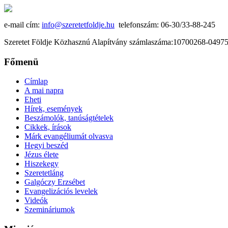
e-mail cím:
info@szeretetfoldje.hu
telefonszám: 06-30/33-88-245
Szeretet Földje Közhasznú Alapítvány számlaszáma:10700268-049
Főmenü
Címlap
A mai napra
Eheti
Hírek, események
Beszámolók, tanúságtételek
Cikkek, írások
Márk evangéliumát olvasva
Hegyi beszéd
Jézus élete
Hiszekegy
Szeretetláng
Galgóczy Erzsébet
Evangelizációs levelek
Videók
Szemináriumok