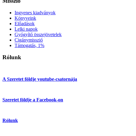
Misszió
Ingyenes kiadványok
Könyveink
Előadások
Lelki napok
Gyógyító összejövetelek
Cigánymisszió
Támogatás, 1%
Rólunk
A Szeretet földje youtube-csatornája
Szeretet földje a Facebook-on
Rólunk