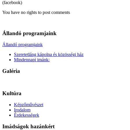
(facebook)
You have no rights to post comments
Állandó programjaink
Állandó programjaink
Szeretetláng kápolna és közösségi ház
Mindennapi imánk:
Galéria
Kultúra
Képzőművészet
Irodalom
Érdekességek
Imádságok hazánkért