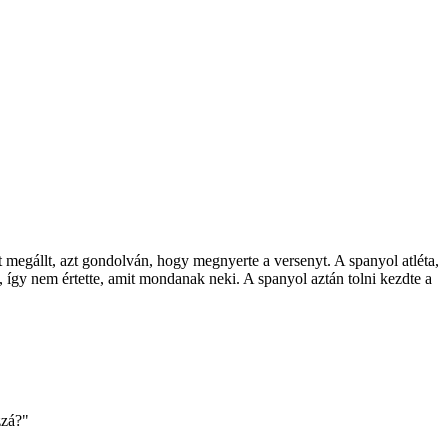
t megállt, azt gondolván, hogy megnyerte a versenyt. A spanyol atléta,
, így nem értette, amit mondanak neki. A spanyol aztán tolni kezdte a
zzá?"