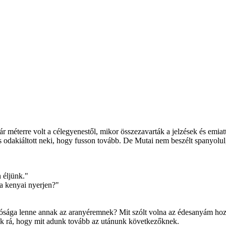
r méterre volt a célegyenestől, mikor összezavarták a jelzések és emiat
s odakiáltott neki, hogy fusson tovább. De Mutai nem beszélt spanyolul
 éljünk."
a kenyai nyerjen?"
éltósága lenne annak az aranyéremnek? Mit szólt volna az édesanyám ho
sak rá, hogy mit adunk tovább az utánunk következőknek.