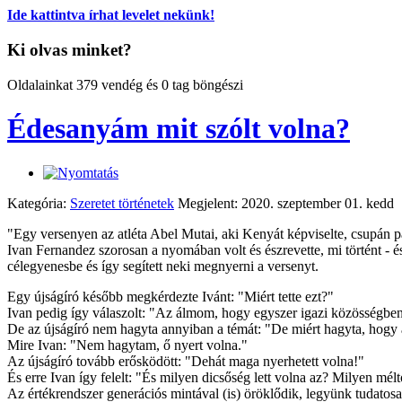
Ide kattintva írhat levelet nekünk!
Ki olvas minket?
Oldalainkat 379 vendég és 0 tag böngészi
Édesanyám mit szólt volna?
Kategória:
Szeretet történetek
Megjelent: 2020. szeptember 01. kedd
"Egy versenyen az atléta Abel Mutai, aki Kenyát képviselte, csupán pá
Ivan Fernandez szorosan a nyomában volt és észrevette, mi történt - é
célegyenesbe és így segített neki megnyerni a versenyt.
Egy újságíró később megkérdezte Ivánt: "Miért tette ezt?"
Ivan pedig így válaszolt: "Az álmom, hogy egyszer igazi közösségben
De az újságíró nem hagyta annyiban a témát: "De miért hagyta, hogy 
Mire Ivan: "Nem hagytam, ő nyert volna."
Az újságíró tovább erősködött: "Dehát maga nyerhetett volna!"
És erre Ivan így felelt: "És milyen dicsőség lett volna az? Milyen m
Az értékrendszer generációs mintával (is) öröklődik, legyünk tudato