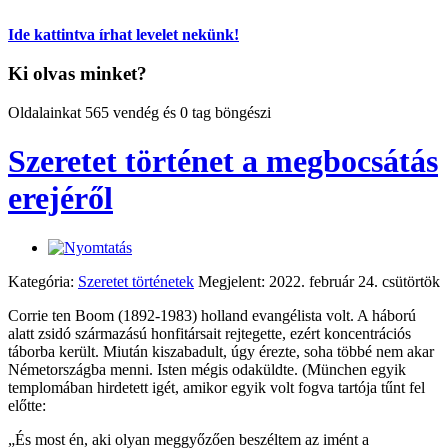
Ide kattintva írhat levelet nekünk!
Ki olvas minket?
Oldalainkat 565 vendég és 0 tag böngészi
Szeretet történet a megbocsátás
erejéről
Kategória:
Szeretet történetek
Megjelent: 2022. február 24. csütörtök
Corrie ten Boom (1892-1983) holland evangélista volt. A háború
alatt zsidó származású honfitársait rejtegette, ezért koncentrációs
táborba került. Miután kiszabadult, úgy érezte, soha többé nem akar
Németországba menni. Isten mégis odaküldte. (München egyik
templomában hirdetett igét, amikor egyik volt fogva tartója tűnt fel
előtte:
„És most én, aki olyan meggyőzően beszéltem az imént a