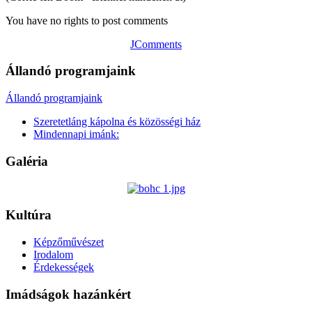
You have no rights to post comments
JComments
Állandó programjaink
Állandó programjaink
Szeretetláng kápolna és közösségi ház
Mindennapi imánk:
Galéria
Kultúra
Képzőművészet
Irodalom
Érdekességek
Imádságok hazánkért