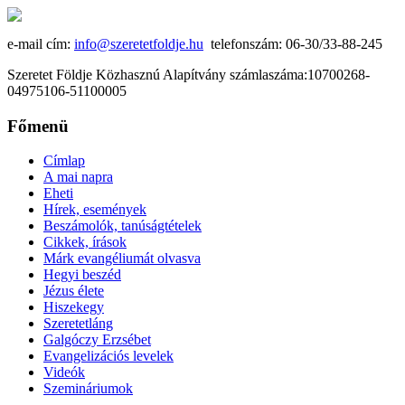
e-mail cím:
info@szeretetfoldje.hu
telefonszám: 06-30/33-88-245
Szeretet Földje Közhasznú Alapítvány számlaszáma:10700268-
04975106-51100005
Főmenü
Címlap
A mai napra
Eheti
Hírek, események
Beszámolók, tanúságtételek
Cikkek, írások
Márk evangéliumát olvasva
Hegyi beszéd
Jézus élete
Hiszekegy
Szeretetláng
Galgóczy Erzsébet
Evangelizációs levelek
Videók
Szemináriumok