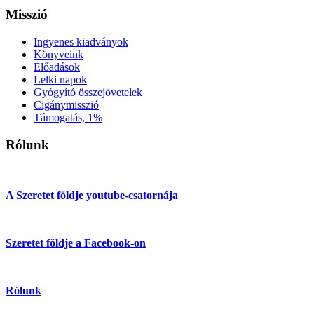
Misszió
Ingyenes kiadványok
Könyveink
Előadások
Lelki napok
Gyógyító összejövetelek
Cigánymisszió
Támogatás, 1%
Rólunk
A Szeretet földje youtube-csatornája
Szeretet földje a Facebook-on
Rólunk