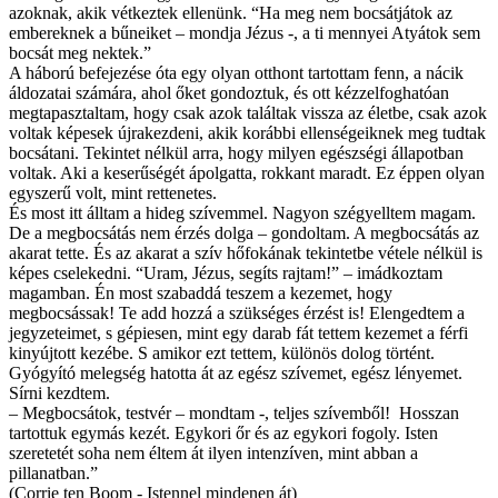
azoknak, akik vétkeztek ellenünk. “Ha meg nem bocsátjátok az
embereknek a bűneiket – mondja Jézus -, a ti mennyei Atyátok sem
bocsát meg nektek.”
A háború befejezése óta egy olyan otthont tartottam fenn, a nácik
áldozatai számára, ahol őket gondoztuk, és ott kézzelfoghatóan
megtapasztaltam, hogy csak azok találtak vissza az életbe, csak azok
voltak képesek újrakezdeni, akik korábbi ellenségeiknek meg tudtak
bocsátani. Tekintet nélkül arra, hogy milyen egészségi állapotban
voltak. Aki a keserűségét ápolgatta, rokkant maradt. Ez éppen olyan
egyszerű volt, mint rettenetes.
És most itt álltam a hideg szívemmel. Nagyon szégyelltem magam.
De a megbocsátás nem érzés dolga – gondoltam. A megbocsátás az
akarat tette. És az akarat a szív hőfokának tekintetbe vétele nélkül is
képes cselekedni. “Uram, Jézus, segíts rajtam!” – imádkoztam
magamban. Én most szabaddá teszem a kezemet, hogy
megbocsássak! Te add hozzá a szükséges érzést is! Elengedtem a
jegyzeteimet, s gépiesen, mint egy darab fát tettem kezemet a férfi
kinyújtott kezébe. S amikor ezt tettem, különös dolog történt.
Gyógyító melegség hatotta át az egész szívemet, egész lényemet.
Sírni kezdtem.
– Megbocsátok, testvér – mondtam -, teljes szívemből! Hosszan
tartottuk egymás kezét. Egykori őr és az egykori fogoly. Isten
szeretetét soha nem éltem át ilyen intenzíven, mint abban a
pillanatban.”
(Corrie ten Boom - Istennel mindenen át)