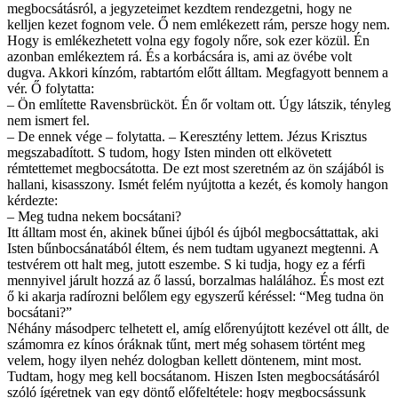
megbocsátásról, a jegyzeteimet kezdtem rendezgetni, hogy ne
kelljen kezet fognom vele. Ő nem emlékezett rám, persze hogy nem.
Hogy is emlékezhetett volna egy fogoly nőre, sok ezer közül. Én
azonban emlékeztem rá. És a korbácsára is, ami az övébe volt
dugva. Akkori kínzóm, rabtartóm előtt álltam. Megfagyott bennem a
vér. Ő folytatta:
– Ön említette Ravensbrücköt. Én őr voltam ott. Úgy látszik, tényleg
nem ismert fel.
– De ennek vége – folytatta. – Keresztény lettem. Jézus Krisztus
megszabadított. S tudom, hogy Isten minden ott elkövetett
rémtettemet megbocsátotta. De ezt most szeretném az ön szájából is
hallani, kisasszony. Ismét felém nyújtotta a kezét, és komoly hangon
kérdezte:
– Meg tudna nekem bocsátani?
Itt álltam most én, akinek bűnei újból és újból megbocsáttattak, aki
Isten bűnbocsánatából éltem, és nem tudtam ugyanezt megtenni. A
testvérem ott halt meg, jutott eszembe. S ki tudja, hogy ez a férfi
mennyivel járult hozzá az ő lassú, borzalmas halálához. És most ezt
ő ki akarja radírozni belőlem egy egyszerű kéréssel: “Meg tudna ön
bocsátani?”
Néhány másodperc telhetett el, amíg előrenyújtott kezével ott állt, de
számomra ez kínos óráknak tűnt, mert még sohasem történt meg
velem, hogy ilyen nehéz dologban kellett döntenem, mint most.
Tudtam, hogy meg kell bocsátanom. Hiszen Isten megbocsátásáról
szóló ígéretnek van egy döntő előfeltétele: hogy megbocsássunk