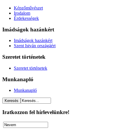
Képzőművészet
Irodalom
Érdekességek
Imádságok hazánkért
Imádságok hazánkért
Szent István országáért
Szeretet történetek
Szeretet történetek
Munkanapló
Munkanapló
Iratkozzon fel hírlevelünkre!