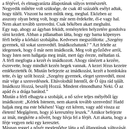
a férjével, és elmagyarázta állapotának súlyos természetét.
Negyedik műtétre volt szüksége, de csak 40 százalék esélyt adtak,
hogy túléli. Viszont ha nem műtik meg, meghal. Eközben az
asszony olyan beteg volt, hogy már nem érdekelte, él-e vagy hal.
Nem akart tovább szenvedni. Csak békében akart meghalni.
Egy nap, ahogy az ágyban feküdt, reménytelen helyzetére gondolva
sírni kezdett. Abban a pillanatban látta, hogy egy barna köpenyes
férfi belép a kórházi szobájába. Kedvesen megszólította: „Szegény
gyermek, túl sokat szenvedtél. Imádkozhatunk? ” Azt felelte az
idegennek, hogy ő már nem imádkozik. Meg volt győződve arról,
hogy Isten nem hallgatja meg imáit, mert úgy érezte, méltatlan rá.
A férfi megfogta a kezét és imádkozott. Ahogy ránézett a kezére,
észrevette, hogy mindkét kezén hegek vannak. A kezei Jézus kezeire
emlékeztették őt. Miután befejezte az imádkozást, kezét a homlokára
tette, és így szólt hozzá: „Szegény gyermek, eleget szenvedtél, most
már vége a szenvedésnek. Eltávolodtál Istentől, de Ő újra rád talált.
Imádkozz Hozzá, beszélj Hozzá. Mindent elmondhatsz Neki. Ő az
apád és a drága barátod.”
Miután a férfi elhagyta a szobáját, a nő szíve teljes mélyéből így
imádkozott: „Kérlek Istenem, nem akarok tovább szenvedni! Hadd
haljak meg ma este békésen! Vagy ezt kérem, vagy add vissza az
életem! Megígérem, hogy jó keresztény leszek.” Amikor befejezte
az imát, megkérte a nővért, hogy hívja fel a férjét. Azt akarta, hogy a
férje vegyen neki egy keresztet.
Másnap reggel a nővér meglepődve látta a nő állapotának változását.