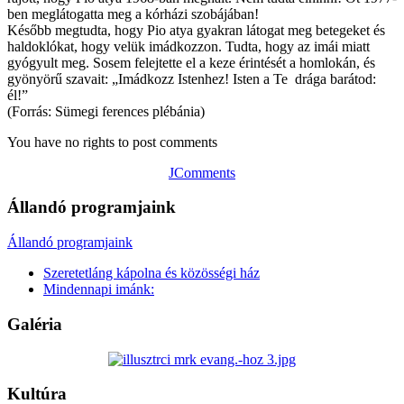
ben meglátogatta meg a kórházi szobájában!
Később megtudta, hogy Pio atya gyakran látogat meg betegeket és
haldoklókat, hogy velük imádkozzon. Tudta, hogy az imái miatt
gyógyult meg. Sosem felejtette el a keze érintését a homlokán, és
gyönyörű szavait: „Imádkozz Istenhez! Isten a Te drága barátod:
él!”
(Forrás: Sümegi ferences plébánia)
You have no rights to post comments
JComments
Állandó programjaink
Állandó programjaink
Szeretetláng kápolna és közösségi ház
Mindennapi imánk:
Galéria
Kultúra