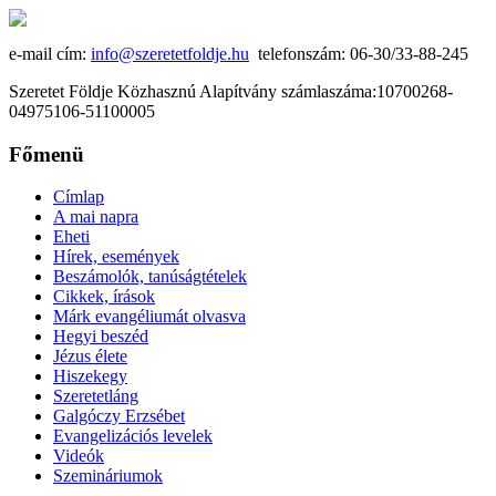
e-mail cím:
info@szeretetfoldje.hu
telefonszám: 06-30/33-88-245
Szeretet Földje Közhasznú Alapítvány számlaszáma:10700268-
04975106-51100005
Főmenü
Címlap
A mai napra
Eheti
Hírek, események
Beszámolók, tanúságtételek
Cikkek, írások
Márk evangéliumát olvasva
Hegyi beszéd
Jézus élete
Hiszekegy
Szeretetláng
Galgóczy Erzsébet
Evangelizációs levelek
Videók
Szemináriumok