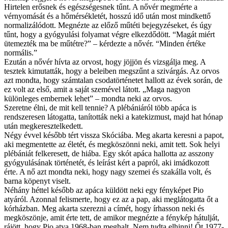
Hirtelen erősnek és egészségesnek tűnt. A nővér megmérte a
vérnyomását és a hőmérsékletét, hosszú idő után most mindkettő
normalizálódott. Megnézte az előző műtéti bejegyzéseket, és úgy
tűnt, hogy a gyógyulási folyamat végre elkezdődött. “Magát miért
ütemezték ma be műtétre?” – kérdezte a nővér. “Minden értéke
normális.”
Ezután a nővér hívta az orvost, hogy jöjjön és vizsgálja meg. A
tesztek kimutatták, hogy a beleiben megszűnt a szivárgás. Az orvos
azt mondta, hogy számtalan csodatörténetet hallott az évek során, de
ez volt az első, amit a saját szemével látott. „Maga nagyon
különleges embernek lehet” – mondta neki az orvos.
Szeretne élni, de mit kell tennie? A plébániáról több apáca is
rendszeresen látogatta, tanították neki a katekizmust, majd hat hónap
után megkeresztelkedett.
Négy évvel később tért vissza Skóciába. Meg akarta keresni a papot,
aki megmentette az életét, és megköszönni neki, amit tett. Sok helyi
plébániát felkeresett, de hiába. Egy skót apáca hallotta az asszony
gyógyulásának történetét, és leírást kért a papról, aki imádkozott
érte. A nő azt mondta neki, hogy nagy szemei és szakálla volt, és
barna köpenyt viselt.
Néhány héttel később az apáca küldött neki egy fényképet Pio
atyáról. Azonnal felismerte, hogy ez az a pap, aki meglátogatta őt a
kórházban. Meg akarta szerezni a címét, hogy írhasson neki és
megköszönje, amit érte tett, de amikor megnézte a fénykép hátulját,
rájött, hogy Pio atya 1968-ban meghalt. Nem tudta elhinni! Őt 1977-