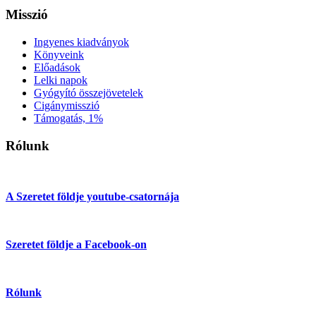
Misszió
Ingyenes kiadványok
Könyveink
Előadások
Lelki napok
Gyógyító összejövetelek
Cigánymisszió
Támogatás, 1%
Rólunk
A Szeretet földje youtube-csatornája
Szeretet földje a Facebook-on
Rólunk