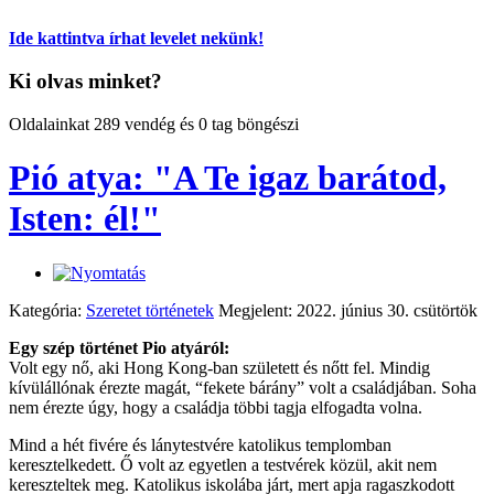
Ide kattintva írhat levelet nekünk!
Ki olvas minket?
Oldalainkat 289 vendég és 0 tag böngészi
Pió atya: "A Te igaz barátod,
Isten: él!"
Kategória:
Szeretet történetek
Megjelent: 2022. június 30. csütörtök
Egy szép történet Pio atyáról:
Volt egy nő, aki Hong Kong-ban született és nőtt fel. Mindig
kívülállónak érezte magát, “fekete bárány” volt a családjában. Soha
nem érezte úgy, hogy a családja többi tagja elfogadta volna.
Mind a hét fivére és lánytestvére katolikus templomban
keresztelkedett. Ő volt az egyetlen a testvérek közül, akit nem
kereszteltek meg. Katolikus iskolába járt, mert apja ragaszkodott