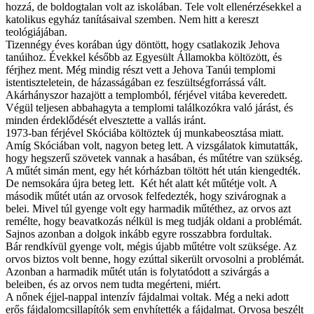
hozzá, de boldogtalan volt az iskolában. Tele volt ellenérzésekkel a
katolikus egyház tanításaival szemben. Nem hitt a kereszt
teológiájában.
Tizennégy éves korában úgy döntött, hogy csatlakozik Jehova
tanúihoz. Évekkel később az Egyesült Államokba költözött, és
férjhez ment. Még mindig részt vett a Jehova Tanúi templomi
istentiszteletein, de házasságában ez feszültségforrássá vált.
Akárhányszor hazajött a templomból, férjével vitába keveredett.
Végül teljesen abbahagyta a templomi találkozókra való járást, és
minden érdeklődését elvesztette a vallás iránt.
1973-ban férjével Skóciába költöztek új munkabeosztása miatt.
Amíg Skóciában volt, nagyon beteg lett. A vizsgálatok kimutatták,
hogy hegszerű szövetek vannak a hasában, és műtétre van szükség.
A műtét simán ment, egy hét kórházban töltött hét után kiengedték.
De nemsokára újra beteg lett. Két hét alatt két műtétje volt. A
második műtét után az orvosok felfedezték, hogy szivárognak a
belei. Mivel túl gyenge volt egy harmadik műtéthez, az orvos azt
remélte, hogy beavatkozás nélkül is meg tudják oldani a problémát.
Sajnos azonban a dolgok inkább egyre rosszabbra fordultak.
Bár rendkívül gyenge volt, mégis újabb műtétre volt szüksége. Az
orvos biztos volt benne, hogy ezúttal sikerült orvosolni a problémát.
Azonban a harmadik műtét után is folytatódott a szivárgás a
beleiben, és az orvos nem tudta megérteni, miért.
A nőnek éjjel-nappal intenzív fájdalmai voltak. Még a neki adott
erős fájdalomcsillapítók sem enyhítették a fájdalmat. Orvosa beszélt