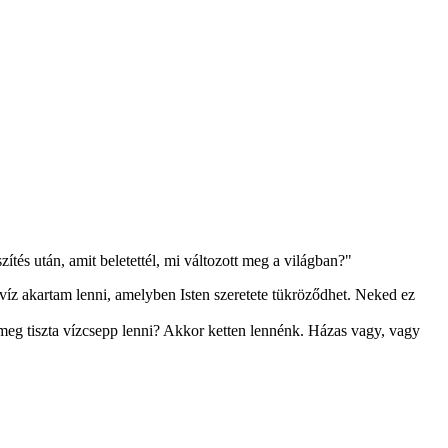
tés után, amit beletettél, mi változott meg a világban?"
víz akartam lenni, amelyben Isten szeretete tükröződhet. Neked ez
eg tiszta vízcsepp lenni? Akkor ketten lennénk. Házas vagy, vagy