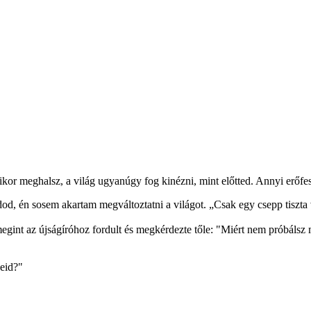
r meghalsz, a világ ugyanúgy fog kinézni, mint előtted. Annyi erőfeszí
od, én sosem akartam megváltoztatni a világot. „Csak egy csepp tiszta 
int az újságíróhoz fordult és megkérdezte tőle: "Miért nem próbálsz m
eid?"