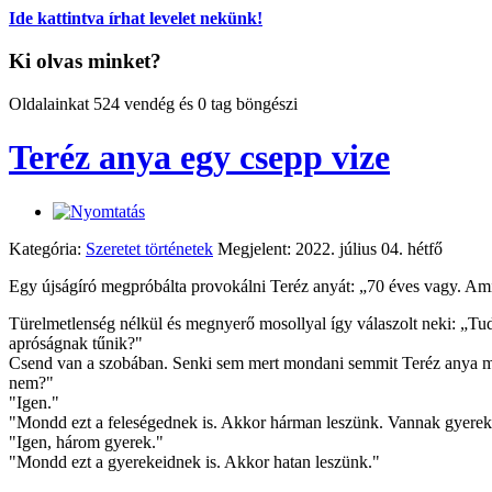
Ide kattintva írhat levelet nekünk!
Ki olvas minket?
Oldalainkat 524 vendég és 0 tag böngészi
Teréz anya egy csepp vize
Kategória:
Szeretet történetek
Megjelent: 2022. július 04. hétfő
Egy újságíró megpróbálta provokálni Teréz anyát: „70 éves vagy. Amiko
Türelmetlenség nélkül és megnyerő mosollyal így válaszolt neki: „Tud
apróságnak tűnik?"
Csend van a szobában. Senki sem mert mondani semmit Teréz anya meg
nem?"
"Igen."
"Mondd ezt a feleségednek is. Akkor hárman leszünk. Vannak gyerek
"Igen, három gyerek."
"Mondd ezt a gyerekeidnek is. Akkor hatan leszünk."