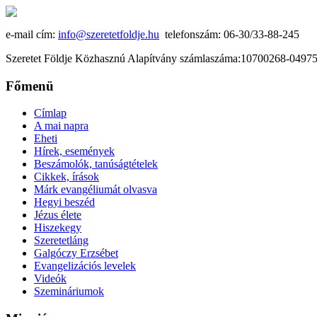
e-mail cím:
info@szeretetfoldje.hu
telefonszám: 06-30/33-88-245
Szeretet Földje Közhasznú Alapítvány számlaszáma:10700268-049
Főmenü
Címlap
A mai napra
Eheti
Hírek, események
Beszámolók, tanúságtételek
Cikkek, írások
Márk evangéliumát olvasva
Hegyi beszéd
Jézus élete
Hiszekegy
Szeretetláng
Galgóczy Erzsébet
Evangelizációs levelek
Videók
Szemináriumok