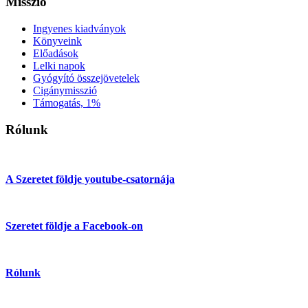
Misszió
Ingyenes kiadványok
Könyveink
Előadások
Lelki napok
Gyógyító összejövetelek
Cigánymisszió
Támogatás, 1%
Rólunk
A Szeretet földje youtube-csatornája
Szeretet földje a Facebook-on
Rólunk