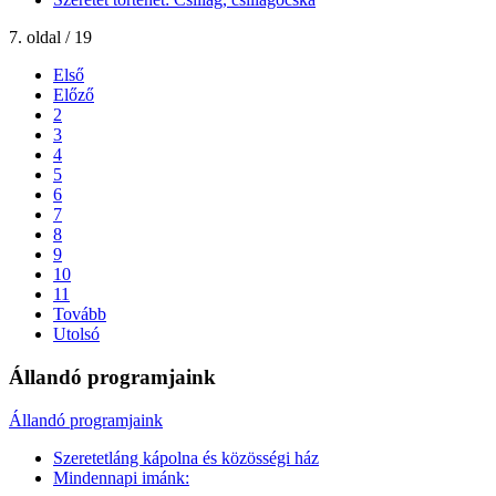
7. oldal / 19
Első
Előző
2
3
4
5
6
7
8
9
10
11
Tovább
Utolsó
Állandó programjaink
Állandó programjaink
Szeretetláng kápolna és közösségi ház
Mindennapi imánk: