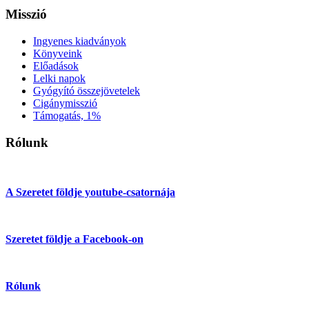
Misszió
Ingyenes kiadványok
Könyveink
Előadások
Lelki napok
Gyógyító összejövetelek
Cigánymisszió
Támogatás, 1%
Rólunk
A Szeretet földje youtube-csatornája
Szeretet földje a Facebook-on
Rólunk