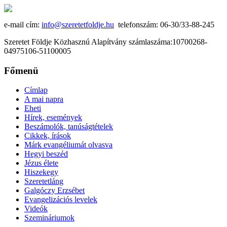
e-mail cím:
info@szeretetfoldje.hu
telefonszám: 06-30/33-88-245
Szeretet Földje Közhasznú Alapítvány számlaszáma:10700268-
04975106-51100005
Főmenü
Címlap
A mai napra
Eheti
Hírek, események
Beszámolók, tanúságtételek
Cikkek, írások
Márk evangéliumát olvasva
Hegyi beszéd
Jézus élete
Hiszekegy
Szeretetláng
Galgóczy Erzsébet
Evangelizációs levelek
Videók
Szemináriumok