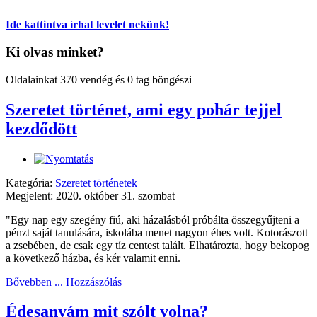
Ide kattintva írhat levelet nekünk!
Ki olvas minket?
Oldalainkat 370 vendég és 0 tag böngészi
Szeretet történet, ami egy pohár tejjel
kezdődött
Kategória:
Szeretet történetek
Megjelent: 2020. október 31. szombat
"Egy nap egy szegény fiú, aki házalásból próbálta összegyűjteni a
pénzt saját tanulására, iskolába menet nagyon éhes volt. Kotorászott
a zsebében, de csak egy tíz centest talált. Elhatározta, hogy bekopog
a következő házba, és kér valamit enni.
Bővebben ...
Hozzászólás
Édesanyám mit szólt volna?