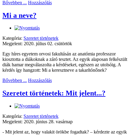
Bővebben ...
Hozzászólás
Mi a neve?
Kategória:
Szeretet történetek
Megjelent: 2020. július 02. csütörtök
Egy híres egyetem orvosi fakultásán az anatómia professzor
kiosztotta a diákoknak a záró tesztet. Az egyik alaposan felkészült
diák hamar megválaszolta a kérdéseket, egészen az utolsóig. A
kérdés így hangzott: Mi a keresztneve a takarítónőnek?
Bővebben ...
Hozzászólás
Szeretet történetek: Mit jelent...?
Kategória:
Szeretet történetek
Megjelent: 2020. június 28. vasárnap
- Mit jelent az, hogy valakit örökbe fogadtak? – kérdezte az egyik