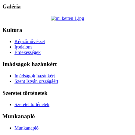
Galéria
Kultúra
Képzőművészet
Irodalom
Érdekességek
Imádságok hazánkért
Imádságok hazánkért
Szent István országáért
Szeretet történetek
Szeretet történetek
Munkanapló
Munkanapló