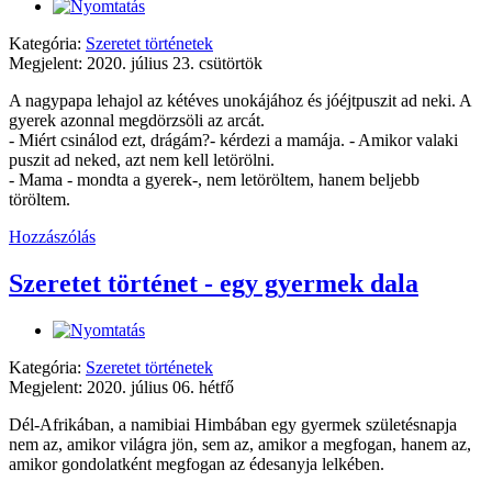
Kategória:
Szeretet történetek
Megjelent: 2020. július 23. csütörtök
A nagypapa lehajol az kétéves unokájához és jóéjtpuszit ad neki. A
gyerek azonnal megdörzsöli az arcát.
- Miért csinálod ezt, drágám?- kérdezi a mamája. - Amikor valaki
puszit ad neked, azt nem kell letörölni.
- Mama - mondta a gyerek-, nem letöröltem, hanem beljebb
töröltem.
Hozzászólás
Szeretet történet - egy gyermek dala
Kategória:
Szeretet történetek
Megjelent: 2020. július 06. hétfő
Dél-Afrikában, a namibiai Himbában egy gyermek születésnapja
nem az, amikor világra jön, sem az, amikor a megfogan, hanem az,
amikor gondolatként megfogan az édesanyja lelkében.