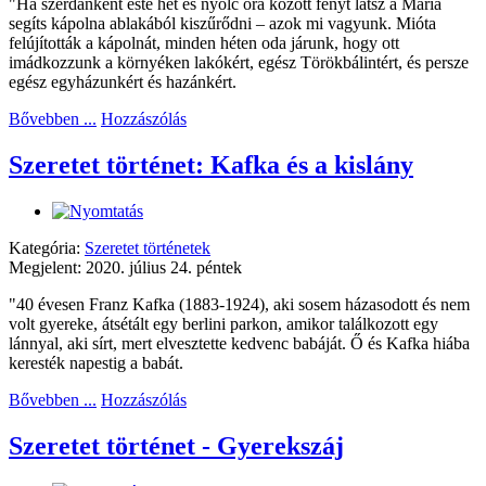
"Ha szerdánként este hét és nyolc óra között fényt látsz a Mária
segíts kápolna ablakából kiszűrődni – azok mi vagyunk. Mióta
felújították a kápolnát, minden héten oda járunk, hogy ott
imádkozzunk a környéken lakókért, egész Törökbálintért, és persze
egész egyházunkért és hazánkért.
Bővebben ...
Hozzászólás
Szeretet történet: Kafka és a kislány
Kategória:
Szeretet történetek
Megjelent: 2020. július 24. péntek
"40 évesen Franz Kafka (1883-1924), aki sosem házasodott és nem
volt gyereke, átsétált egy berlini parkon, amikor találkozott egy
lánnyal, aki sírt, mert elvesztette kedvenc babáját. Ő és Kafka hiába
keresték napestig a babát.
Bővebben ...
Hozzászólás
Szeretet történet - Gyerekszáj