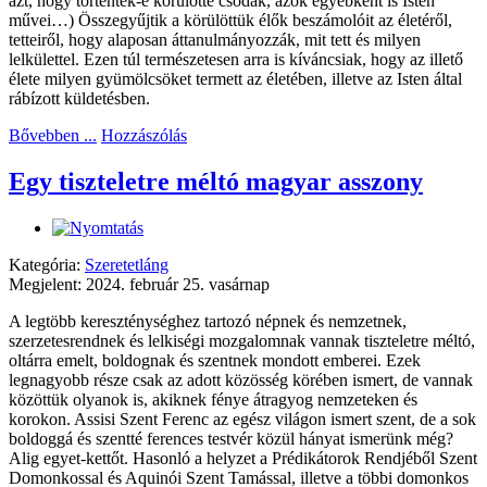
azt, hogy történtek-e körülötte csodák, azok egyébként is Isten
művei…) Összegyűjtik a körülöttük élők beszámolóit az életéről,
tetteiről, hogy alaposan áttanulmányozzák, mit tett és milyen
lelkülettel. Ezen túl természetesen arra is kíváncsiak, hogy az illető
élete milyen gyümölcsöket termett az életében, illetve az Isten által
rábízott küldetésben.
Bővebben ...
Hozzászólás
Egy tiszteletre méltó magyar asszony
Kategória:
Szeretetláng
Megjelent: 2024. február 25. vasárnap
A legtöbb kereszténységhez tartozó népnek és nemzetnek,
szerzetesrendnek és lelkiségi mozgalomnak vannak tiszteletre méltó,
oltárra emelt, boldognak és szentnek mondott emberei. Ezek
legnagyobb része csak az adott közösség körében ismert, de vannak
közöttük olyanok is, akiknek fénye átragyog nemzeteken és
korokon. Assisi Szent Ferenc az egész világon ismert szent, de a sok
boldoggá és szentté ferences testvér közül hányat ismerünk még?
Alig egyet-kettőt. Hasonló a helyzet a Prédikátorok Rendjéből Szent
Domonkossal és Aquinói Szent Tamással, illetve a többi domonkos