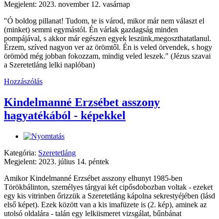
Megjelent: 2023. november 12. vasárnap
"Ó boldog pillanat! Tudom, te is várod, mikor már nem választ el
(minket) semmi egymástól. Én várlak gazdagság minden
pompájával, s akkor már egészen egyek leszünk,megoszthatatlanul.
Érzem, szíved nagyon ver az örömtől. Én is veled örvendek, s hogy
örömöd még jobban fokozzam, mindig veled leszek." (Jézus szavai
a Szeretetláng lelki naplóban)
Hozzászólás
Kindelmanné Erzsébet asszony
hagyatékából - képekkel
Kategória:
Szeretetláng
Megjelent: 2023. július 14. péntek
Amikor Kindelmanné Erzsébet asszony elhunyt 1985-ben
Törökbálinton, személyes tárgyai két cipősdobozban voltak - ezeket
egy kis vitrinben őrizzük a Szeretetláng kápolna sekrestyéjében (lásd
első képet). Ezek között van a kis imafüzete is (2. kép), aminek az
utolsó oldalára - talán egy lelkiismeret vizsgálat, bűnbánat