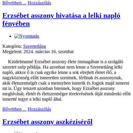
Bővebben ...
Hozzászólás
Erzsébet asszony hivatása a lelki napló
fényében
Kategória:
Szeretetláng
Megjelent: 2024. március 16. szombat
Kindelmanné Erzsébet asszony élete önmagában is a szolgáló
szeretet szép példája. Ha azonban nem lenne a Szeretetláng lelki
napló, akkor ő is csak egyike lenne a sok elrejtett életet élő, a
nagyközönség előtt ismeretlen szentnek, férfinak és asszonynak,
akik életszentségét csak a mennyben ismerik és fogjuk majd ismerni
mi is. Úgy tetszett azonban Istennek, hogy Erzsébet asszony
meghívását, életét és életszentségre törekvésének útját mindenki előtt
ismertté tegye a lelki napló által.
Bővebben ...
Hozzászólás
Erzsébet asszony aszkéziséről