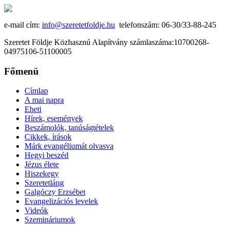
e-mail cím:
info@szeretetfoldje.hu
telefonszám: 06-30/33-88-245
Szeretet Földje Közhasznú Alapítvány számlaszáma:10700268-
04975106-51100005
Főmenü
Címlap
A mai napra
Eheti
Hírek, események
Beszámolók, tanúságtételek
Cikkek, írások
Márk evangéliumát olvasva
Hegyi beszéd
Jézus élete
Hiszekegy
Szeretetláng
Galgóczy Erzsébet
Evangelizációs levelek
Videók
Szemináriumok