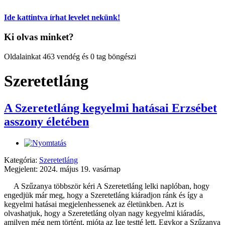
Ide kattintva írhat levelet nekünk!
Ki olvas minket?
Oldalainkat 463 vendég és 0 tag böngészi
Szeretetláng
A Szeretetláng kegyelmi hatásai Erzsébet
asszony életében
Kategória:
Szeretetláng
Megjelent: 2024. május 19. vasárnap
A Szűzanya többször kéri A Szeretetláng lelki naplóban, hogy
engedjük már meg, hogy a Szeretetláng kiáradjon ránk és így a
kegyelmi hatásai megjelenhessenek az életünkben. Azt is
olvashatjuk, hogy a Szeretetláng olyan nagy kegyelmi kiáradás,
amilyen még nem történt, mióta az Ige testté lett. Egykor a Szűzanya