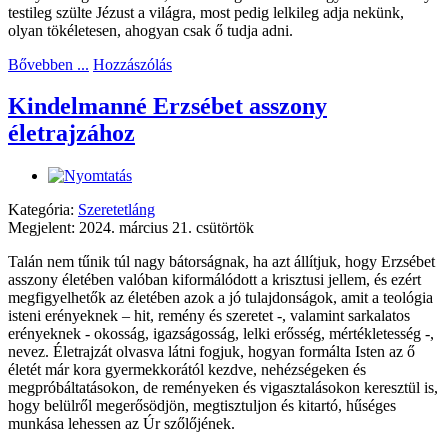
testileg szülte Jézust a világra, most pedig lelkileg adja nekünk,
olyan tökéletesen, ahogyan csak ő tudja adni.
Bővebben ...
Hozzászólás
Kindelmanné Erzsébet asszony
életrajzához
Kategória:
Szeretetláng
Megjelent: 2024. március 21. csütörtök
Talán nem tűnik túl nagy bátorságnak, ha azt állítjuk, hogy Erzsébet
asszony életében valóban kiformálódott a krisztusi jellem, és ezért
megfigyelhetők az életében azok a jó tulajdonságok, amit a teológia
isteni erényeknek – hit, remény és szeretet -, valamint sarkalatos
erényeknek - okosság, igazságosság, lelki erősség, mértékletesség -,
nevez. Életrajzát olvasva látni fogjuk, hogyan formálta Isten az ő
életét már kora gyermekkorától kezdve, nehézségeken és
megpróbáltatásokon, de reményeken és vigasztalásokon keresztül is,
hogy belülről megerősödjön, megtisztuljon és kitartó, hűséges
munkása lehessen az Úr szőlőjének.