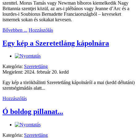
szenttel. Morus Tamás vagy Newman bíboros kiemelkedik Nagy
Britannia szentjei közül, az ars-i plébános vagy Jeanne d’Arc és a
lourdes-i Soubiorus Bernadette Franciaországból – keveseket
ismernek sokan és sokakat kevesen.
Bővebben ...
Hozzászólás
Egy kép a Szeretetláng kápolnára
Kategória:
Szeretetláng
Megjelent: 2024. február 20. kedd
Egy kép a törökbálinti Szeretetláng kápolnáról a mai (kedd délutáni)
szentségimádás alatt...
Hozzászólás
Ó boldog pillanat...
Kategória:
Szeretetláng