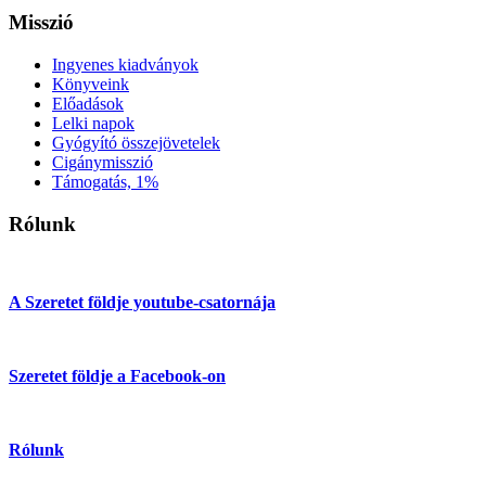
Misszió
Ingyenes kiadványok
Könyveink
Előadások
Lelki napok
Gyógyító összejövetelek
Cigánymisszió
Támogatás, 1%
Rólunk
A Szeretet földje youtube-csatornája
Szeretet földje a Facebook-on
Rólunk