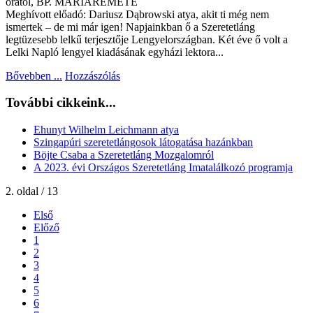
órától, BP. MÁRIAREMETE
Meghívott előadó: Dariusz Dąbrowski atya, akit ti még nem
ismertek – de mi már igen! Napjainkban ő a Szeretetláng
legtüzesebb lelkű terjesztője Lengyelországban. Két éve ő volt a
Lelki Napló lengyel kiadásának egyházi lektora...
Bővebben ...
Hozzászólás
További cikkeink...
Ehunyt Wilhelm Leichmann atya
Szingapúri szeretetlángosok látogatása hazánkban
Böjte Csaba a Szeretetláng Mozgalomról
A 2023. évi Országos Szeretetláng Imatalálkozó programja
2. oldal / 13
Első
Előző
1
2
3
4
5
6