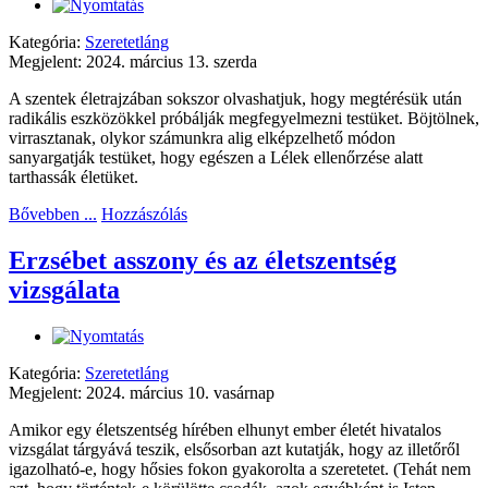
Kategória:
Szeretetláng
Megjelent: 2024. március 13. szerda
A szentek életrajzában sokszor olvashatjuk, hogy megtérésük után
radikális eszközökkel próbálják megfegyelmezni testüket. Böjtölnek,
virrasztanak, olykor számunkra alig elképzelhető módon
sanyargatják testüket, hogy egészen a Lélek ellenőrzése alatt
tarthassák életüket.
Bővebben ...
Hozzászólás
Erzsébet asszony és az életszentség
vizsgálata
Kategória:
Szeretetláng
Megjelent: 2024. március 10. vasárnap
Amikor egy életszentség hírében elhunyt ember életét hivatalos
vizsgálat tárgyává teszik, elsősorban azt kutatják, hogy az illetőről
igazolható-e, hogy hősies fokon gyakorolta a szeretetet. (Tehát nem