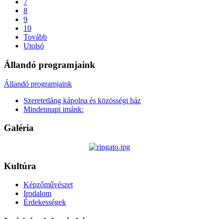
7
8
9
10
Tovább
Utolsó
Állandó programjaink
Állandó programjaink
Szeretetláng kápolna és közösségi ház
Mindennapi imánk:
Galéria
Kultúra
Képzőművészet
Irodalom
Érdekességek