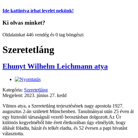
Ide kattintva írhat levelet nekünk!
Ki olvas minket?
Oldalainkat 446 vendég és 0 tag böngészi
Szeretetláng
Ehunyt Wilhelm Leichmann atya
Kategória:
Szeretetláng
Megjelent: 2023. június 27. kedd
Vilmos atya, a Szeretetláng terjesztésének nagy apostola 1927.
augusztus 2-án született Münchenben. Tanulmányai után 25 éven át
egy biztosító társaságnál vezető beosztásban dolgozott.Az Úr
különös kegyelméből hite érett életkorában úgy elmélyült, hogy
állását föladta, házát és telkét eladta, és 52 évesen a papi hivatást
választotta.