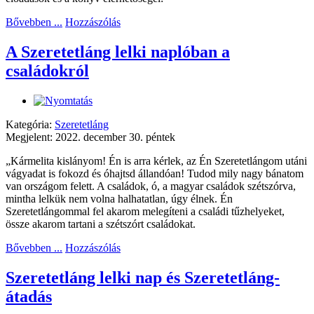
Bővebben ...
Hozzászólás
A Szeretetláng lelki naplóban a
családokról
Kategória:
Szeretetláng
Megjelent: 2022. december 30. péntek
„Kármelita kislányom! Én is arra kérlek, az Én Szeretetlángom utáni
vágyadat is fokozd és óhajtsd állandóan! Tudod mily nagy bánatom
van országom felett. A családok, ó, a magyar családok szétszórva,
mintha lelkük nem volna halhatatlan, úgy élnek. Én
Szeretetlángommal fel akarom melegíteni a családi tűzhelyeket,
össze akarom tartani a szétszórt családokat.
Bővebben ...
Hozzászólás
Szeretetláng lelki nap és Szeretetláng-
átadás