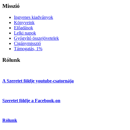
Misszió
Ingyenes kiadványok
Könyveink
Előadások
Lelki napok
Gyógyító összejövetelek
Cigánymisszió
Támogatás, 1%
Rólunk
A Szeretet földje youtube-csatornája
Szeretet földje a Facebook-on
Rólunk