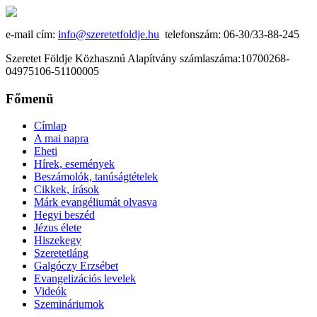
e-mail cím:
info@szeretetfoldje.hu
telefonszám: 06-30/33-88-245
Szeretet Földje Közhasznú Alapítvány számlaszáma:10700268-
04975106-51100005
Főmenü
Címlap
A mai napra
Eheti
Hírek, események
Beszámolók, tanúságtételek
Cikkek, írások
Márk evangéliumát olvasva
Hegyi beszéd
Jézus élete
Hiszekegy
Szeretetláng
Galgóczy Erzsébet
Evangelizációs levelek
Videók
Szemináriumok