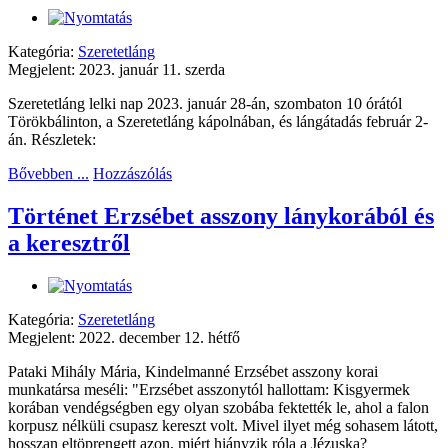
Kategória:
Szeretetláng
Megjelent: 2023. január 11. szerda
Szeretetláng lelki nap 2023. január 28-án, szombaton 10 órától
Törökbálinton, a Szeretetláng kápolnában, és lángátadás február 2-
án. Részletek:
Bővebben ...
Hozzászólás
Történet Erzsébet asszony lánykorából és
a keresztről
Kategória:
Szeretetláng
Megjelent: 2022. december 12. hétfő
Pataki Mihály Mária, Kindelmanné Erzsébet asszony korai
munkatársa meséli: "Erzsébet asszonytól hallottam: Kisgyermek
korában vendégségben egy olyan szobába fektették le, ahol a falon
korpusz nélküli csupasz kereszt volt. Mivel ilyet még sohasem látott,
hosszan eltöprengett azon, miért hiányzik róla a Jézuska?