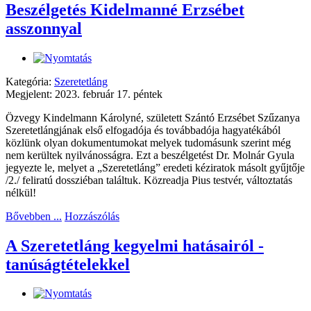
Beszélgetés Kidelmanné Erzsébet
asszonnyal
Kategória:
Szeretetláng
Megjelent: 2023. február 17. péntek
Özvegy Kindelmann Károlyné, született Szántó Erzsébet Szűzanya
Szeretetlángjának első elfogadója és továbbadója hagyatékából
közlünk olyan dokumentumokat melyek tudomásunk szerint még
nem kerültek nyilvánosságra. Ezt a beszélgetést Dr. Molnár Gyula
jegyezte le, melyet a „Szeretetláng” eredeti kéziratok másolt gyűjtője
/2./ feliratú dossziéban találtuk. Közreadja Pius testvér, változtatás
nélkül!
Bővebben ...
Hozzászólás
A Szeretetláng kegyelmi hatásairól -
tanúságtételekkel