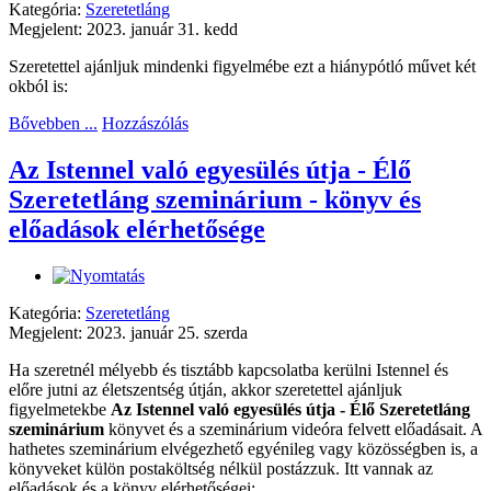
Kategória:
Szeretetláng
Megjelent: 2023. január 31. kedd
Szeretettel ajánljuk mindenki figyelmébe ezt a hiánypótló művet két
okból is:
Bővebben ...
Hozzászólás
Az Istennel való egyesülés útja - Élő
Szeretetláng szeminárium - könyv és
előadások elérhetősége
Kategória:
Szeretetláng
Megjelent: 2023. január 25. szerda
Ha szeretnél mélyebb és tisztább kapcsolatba kerülni Istennel és
előre jutni az életszentség útján, akkor szeretettel ajánljuk
figyelmetekbe
Az Istennel való egyesülés útja - Élő Szeretetláng
szeminárium
könyvet és a szeminárium videóra felvett előadásait. A
hathetes szeminárium elvégezhető egyénileg vagy közösségben is, a
könyveket külön postaköltség nélkül postázzuk. Itt vannak az
előadások és a könyv elérhetőségei: