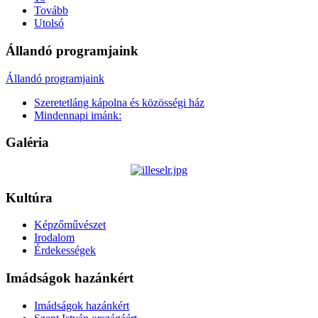
Tovább
Utolsó
Állandó programjaink
Állandó programjaink
Szeretetláng kápolna és közösségi ház
Mindennapi imánk:
Galéria
Kultúra
Képzőművészet
Irodalom
Érdekességek
Imádságok hazánkért
Imádságok hazánkért