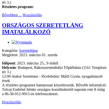
tér 3.)
Részletes program:
Bővebben ...
Hozzászólás
ORSZÁGOS SZERETETLÁNG
IMATALÁLKOZÓ
Kategória:
Szeretetláng
Megjelent: 2023. március 01. szerda
Időpont
: 2023. március 25., 9 órától
Helyszín
: Budapest, Rákosszentmihályi Főplébánia (1161 Templom
tér 3.)
12:00 órakor Szentmise - főcelebráns: Márfi Gyula, nyugalmazott
érsek
A részletes programot hamarosan közzétesszük. Bővebb információ:
Tolvaj Endréné Irénke országos koordinátortól naponta este 8 óráig
a 06-30-912-9915-ös telefonszámon.
Hozzászólás