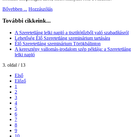
Bővebben ...
Hozzászólás
További cikkeink...
A Szeretetláng lelki napló a tisztítótűzből való szabadításról
Lehetőség Élő Szeretetláng szeminárium tartására
Élő Szeretetláng szeminárium Törökbálinton
A keresztény vallomás-irodalom szép példája: a Szeretetláng
lelki napló
3. oldal / 13
Első
Előző
1
2
3
4
5
6
7
8
9
10