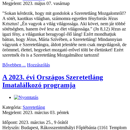
Megjelent: 2023. május 07. vasárnap
"Sokan kérdezik, hogy mit gondolok a Szeretetláng Mozgalomról!?
A sötét, kaotikus világban, számomra egyetlen fényforrás Jézus
Krisztus! „Én vagyok a világ világossága. Aki követ, nem jár többé
sötétségben, hanem övé lesz az élet világossága.” (Jn 8,12) Jézus az
igazi fény, a világunkat beragyogó élő láng! Ezért mondhatjuk
bátran, hogy Jézus, Mária Szívében, a Szeretetláng! Mindannyian
vágyunk e Szeretetlángra, áldott jelenléte nem csak megvilágosít, de
örömmel, élettel, hegyeket mozgató erővel tölti be életünket! Ezért
szeretnék én is a Szeretetláng Mozgalmához tartozni!
Bővebben ...
Hozzászólás
A 2023. évi Országos Szeretetláng
Imatalálkozó programja
Kategória:
Szeretetláng
Megjelent: 2023. március 03. péntek
Időpont: 2023. március 25., 9 órától
Helyszín: Budapest, Rákosszentmihályi Főplébánia (1161 Templom