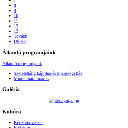
7
8
9
10
11
12
13
Tovább
Utolsó
Állandó programjaink
Állandó programjaink
Szeretetláng kápolna és közösségi ház
Mindennapi imánk:
Galéria
Kultúra
Képzőművészet
Irodalom