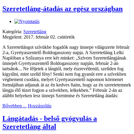
Szeretetláng-átadás az egész országban
Kategória:
Szeretetláng
Megjelent: 2017. február 02. csütörtök
A Szeretetlángot szívükbe fogadók nagy ünnepe világszerte február
2-a, Gyertyaszentelő Boldogasszony napja. A Szeretetláng Lelki
Naplóban a Szűzanya erre kér minket: „Szívem Szeretetlángjának
ünnepét Gyertyaszentelő Boldogasszony napján, február 2-án
tartsátok... Ne féljetek a lángtól, mely észrevétlenül, szelíden fog
kigyúlni, mint szelíd fény! Senki nem fog gyanút erre a szívekben
végbement csodára, melyet Gyertyaszentelő napomon körmenet
formájában adjanak át az én kedves fiaim, hogy az én szeretetemnek
lángja élő tüzet fogjon a szívekben, lelkekben.” Február 2-án az
alábbi helyeken lesz ünnepi Szentmise és Szeretetláng átadás:
Bővebben ...
Hozzászólás
Lángátadás - belső gyógyulás a
Szeretetláng által