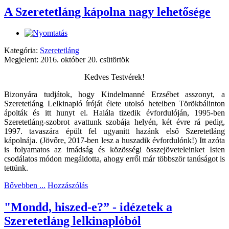
A Szeretetláng kápolna nagy lehetősége
Kategória:
Szeretetláng
Megjelent: 2016. október 20. csütörtök
Kedves Testvérek!
Bizonyára tudjátok, hogy Kindelmanné Erzsébet asszonyt, a
Szeretetláng Lelkinapló íróját élete utolsó heteiben Törökbálinton
ápolták és itt hunyt el. Halála tizedik évfordulóján, 1995-ben
Szeretetláng-szobrot avattunk szobája helyén, két évre rá pedig,
1997. tavaszára épült fel ugyanitt hazánk első Szeretetláng
kápolnája. (Jövőre, 2017-ben lesz a huszadik évfordulónk!) Itt azóta
is folyamatos az imádság és közösségi összejöveteleinket Isten
csodálatos módon megáldotta, ahogy erről már többször tanúságot is
tettünk.
Bővebben ...
Hozzászólás
"Mondd, hiszed-e?” - idézetek a
Szeretetláng lelkinaplóból