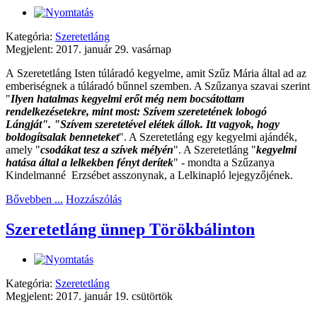
Kategória:
Szeretetláng
Megjelent: 2017. január 29. vasárnap
A Szeretetláng Isten túláradó kegyelme, amit Szűz Mária által ad az
emberiségnek a túláradó bűnnel szemben. A Szűzanya szavai szerint
"
Ilyen hatalmas kegyelmi erőt még nem bocsátottam
rendelkezésetekre, mint most: Szívem szeretetének lobogó
Lángját". "Szívem szeretetével elétek állok. Itt vagyok, hogy
boldogítsalak benneteket
". A Szeretetláng egy kegyelmi ajándék,
amely "
csodákat tesz a szívek mélyén
". A Szeretetláng "
kegyelmi
hatása által a lelkekben fényt derítek
" - mondta a Szűzanya
Kindelmanné Erzsébet asszonynak, a Lelkinapló lejegyzőjének.
Bővebben ...
Hozzászólás
Szeretetláng ünnep Törökbálinton
Kategória:
Szeretetláng
Megjelent: 2017. január 19. csütörtök