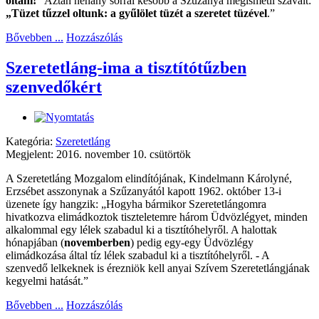
oltani!”
Aztán néhány sorral később a Szűzanya megismétli szavait:
„Tüzet tűzzel oltunk: a gyűlölet tüzét a szeretet tüzével
.”
Bővebben ...
Hozzászólás
Szeretetláng-ima a tisztítótűzben
szenvedőkért
Kategória:
Szeretetláng
Megjelent: 2016. november 10. csütörtök
A Szeretetláng Mozgalom elindítójának, Kindelmann Károlyné,
Erzsébet asszonynak a Szűzanyától kapott 1962. október 13-i
üzenete így hangzik:
„Hogyha bármikor Szeretetlángomra
hivatkozva elimádkoztok tiszteletemre három Üdvözlégyet, minden
alkalommal egy lélek szabadul ki a tisztítóhelyről. A halottak
hónapjában (
novemberben
) pedig egy-egy Üdvözlégy
elimádkozása által tíz lélek szabadul ki a tisztítóhelyről. - A
szenvedő lelkeknek is érezniök kell anyai Szívem Szeretetlángjának
kegyelmi hatását.”
Bővebben ...
Hozzászólás