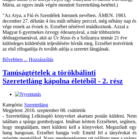
Mária, az egyes imák végén mondott Szeretetláng-betéttel.)
"Az Atya, a Fiú és Szentlélek Istennek nevében. ÁMEN. 1983.
december 27. délután 4 óra múlt néhány perccel, még néhány nap és
vége ennek az évnek is. Erzsébet nénéivel imádkoztunk. Azzal a
Magyar 6 gyermekes özvegy édesanyával, a már többszörös
dédnagymamával, akit az Úr Jézus és a Szűzanya immár 21 éve
különleges küldetésük teljesítésére hívták meg. Erzsébet testvérünk
az első elfogadója és tovább adója a szeretet lángjának.
Bővebben ...
Hozzászólás
Tanúságtételek a törökbálinti
Szeretetláng kápolna életéből - 2. rész
Kategória:
Szeretetláng
Megjelent: 2016. szeptember 08. csütörtök
- Szeretetláng Lelkinapló könyveket akartam postán küldeni. Nem
találtam a spárga gombolyagot. Imában kértem Erzsébetet, segítsen,
hogy megtaláljam, mert küldeni kell a könyveket. Megszólalt egy
hang hangosan, Erzsébet hangja volt: Emeld fel a tányérokat és
mögötte megtalálod. Nagy meglepetésemre ott találtam meg a spárga