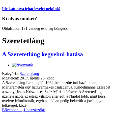
Ide kattintva írhat levelet nekünk!
Ki olvas minket?
Oldalainkat 181 vendég és 0 tag böngészi
Szeretetláng
A Szeretetláng kegyelmi hatása
Kategória:
Szeretetláng
Megjelent: 2017. április 25. kedd
A Szeretetláng Lelkinaplót 1962-ben kezdte írni hazánkban,
Máriaremetén egy hatgyermekes családanya, Kindelmanné Erzsébet
asszony, Jézus Krisztus és Szűz Mária kérésére. A Szeretetláng
üzenete azóta az egész világon elterjedt. a Naplót több, mint húsz
nyelvre lefordították, egyházunkban pedig bekerült a jóváhagyott
lelkiségek közé.
Bővebben ...
1 hozzászólás