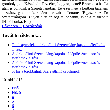
gombolyagot. Köszönöm Erzsébet, hogy segítettél! Erzsébet a halála
után is dolgozik a Szeretetlángban. Egyszer meg a kertben tüzeltem
a száraz gazt amikor Jézus szavait hallottam: “Egyszer az Én
Szeretetlángom is ilyen hirtelen fog fellobbanni, mint a te tüzed.”
(H-né Ilonka, Érd)
Bővebben ...
Hozzászólás
További cikkeink...
Tanúságtételek a törökbálinti Szeretetláng kápolna életéből -
1. rész
A törökbálinti Szeretetláng-kápolna felépülésének csodás
története - 3. rész
A törökbálinti Szeretetláng-kápolna felépülésének csodás
története - 2. rész
Jó hír a törökbálinti Szeretetláng kápolnáról!
10. oldal / 13
Első
Előző
4
5
6