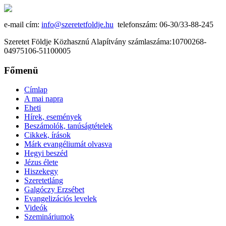
e-mail cím:
info@szeretetfoldje.hu
telefonszám: 06-30/33-88-245
Szeretet Földje Közhasznú Alapítvány számlaszáma:10700268-
04975106-51100005
Főmenü
Címlap
A mai napra
Eheti
Hírek, események
Beszámolók, tanúságtételek
Cikkek, írások
Márk evangéliumát olvasva
Hegyi beszéd
Jézus élete
Hiszekegy
Szeretetláng
Galgóczy Erzsébet
Evangelizációs levelek
Videók
Szemináriumok