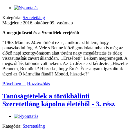
Kategória:
Szeretetláng
Megjelent: 2016. október 09. vasárnap
A megújulásról és a Szentlélek erejéről:
"1963 Március 24-én történt ez is, amikor azt hittem, hogy
panaszkodni fog. A Vele s Benne időző gondolataimban is még az
előző napi szentgyónásom alatt történt nagy megaláztatás és rideg
visszautasítás zavart állandóan. „Erzsébet!” Lelkem megremegett. A
megszólítás különös volt nekem. Az Úr Jézus azt kérdezte: „Hiszel-e
Bennem, Bennünk? Hiszed-e, hogy Én és Édesanyánk igazoltunk
téged az Ő kármelita fiánál? Mondd, hiszed-e?”
Bővebben ...
Hozzászólás
Tanúságtételek a törökbálinti
Szeretetláng kápolna életéből - 3. rész
Kategória:
Szeretetláng