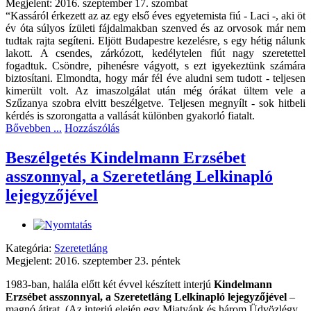
Megjelent: 2016. szeptember 17. szombat
“Kassáról érkezett az az egy első éves egyetemista fiú - Laci -, aki öt
év óta súlyos ízületi fájdalmakban szenved és az orvosok már nem
tudtak rajta segíteni. Eljött Budapestre kezelésre, s egy hétig nálunk
lakott. A csendes, zárkózott, kedélytelen fiút nagy szeretettel
fogadtuk. Csöndre, pihenésre vágyott, s ezt igyekeztünk számára
biztosítani. Elmondta, hogy már fél éve aludni sem tudott - teljesen
kimerült volt. Az imaszolgálat után még órákat ültem vele a
Szűzanya szobra elvitt beszélgetve. Teljesen megnyílt - sok hitbeli
kérdés is szorongatta a vallását különben gyakorló fiatalt.
Bővebben ...
Hozzászólás
Beszélgetés Kindelmann Erzsébet
asszonnyal, a Szeretetláng Lelkinapló
lejegyzőjével
Kategória:
Szeretetláng
Megjelent: 2016. szeptember 23. péntek
1983-ban, halála előtt két évvel készített interjú
Kindelmann
Erzsébet asszonnyal, a Szeretetláng Lelkinapló lejegyzőjével
–
magnó átirat. (Az interjú elején egy Miatyánk és három Üdvözlégy