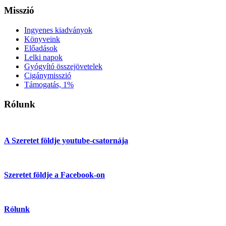
Misszió
Ingyenes kiadványok
Könyveink
Előadások
Lelki napok
Gyógyító összejövetelek
Cigánymisszió
Támogatás, 1%
Rólunk
A Szeretet földje youtube-csatornája
Szeretet földje a Facebook-on
Rólunk