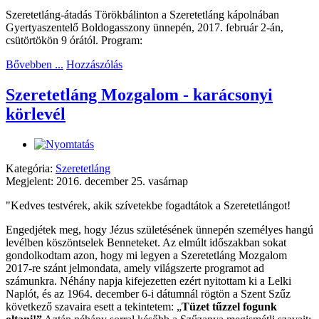
Szeretetláng-átadás Törökbálinton a Szeretetláng kápolnában
Gyertyaszentelő Boldogasszony ünnepén, 2017. február 2-án,
csütörtökön 9 órától. Program:
Bővebben ...
Hozzászólás
Szeretetláng Mozgalom - karácsonyi
körlevél
Kategória:
Szeretetláng
Megjelent: 2016. december 25. vasárnap
"Kedves testvérek, akik szívetekbe fogadtátok a Szeretetlángot!
Engedjétek meg, hogy Jézus születésének ünnepén személyes hangú
levélben köszöntselek Benneteket. Az elmúlt időszakban sokat
gondolkodtam azon, hogy mi legyen a Szeretetláng Mozgalom
2017-re szánt jelmondata, amely világszerte programot ad
számunkra. Néhány napja kifejezetten ezért nyitottam ki a Lelki
Naplót, és az 1964. december 6-i dátumnál rögtön a Szent Szűz
következő szavaira esett a tekintetem: „
Tüzet tűzzel fogunk