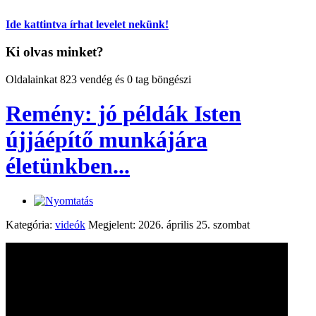
Ide kattintva írhat levelet nekünk!
Ki olvas minket?
Oldalainkat 823 vendég és 0 tag böngészi
Remény: jó példák Isten
újjáépítő munkájára
életünkben...
Kategória:
videók
Megjelent: 2026. április 25. szombat