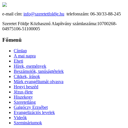
e-mail cím:
info@szeretetfoldje.hu
telefonszám: 06-30/33-88-245
Szeretet Földje Közhasznú Alapítvány számlaszáma:10700268-
04975106-51100005
Főmenü
Címlap
A mai napra
Eheti
Hírek, események
Beszámolók, tanúságtételek
Cikkek, írások
Márk evangéliumát olvasva
Hegyi beszéd
Jézus élete
Hiszekegy
Szeretetláng
Galgóczy Erzsébet
Evangelizációs levelek
Videók
Szemináriumok