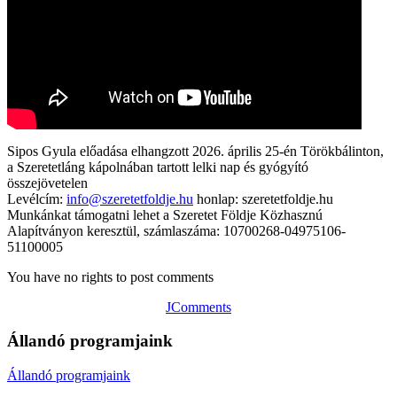
Sipos Gyula előadása elhangzott 2026. április 25-én Törökbálinton,
a Szeretetláng kápolnában tartott lelki nap és gyógyító
összejövetelen
Levélcím:
info@szeretetfoldje.hu
honlap: szeretetfoldje.hu
Munkánkat támogatni lehet a Szeretet Földje Közhasznú
Alapítványon keresztül, számlaszáma: 10700268-04975106-
51100005
You have no rights to post comments
JComments
Állandó programjaink
Állandó programjaink