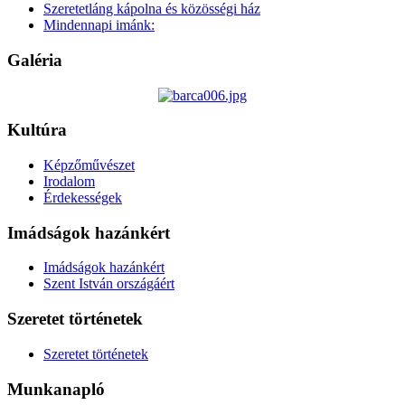
Szeretetláng kápolna és közösségi ház
Mindennapi imánk:
Galéria
Kultúra
Képzőművészet
Irodalom
Érdekességek
Imádságok hazánkért
Imádságok hazánkért
Szent István országáért
Szeretet történetek
Szeretet történetek
Munkanapló