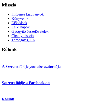
Misszió
Ingyenes kiadványok
Könyveink
Előadások
Lelki napok
Gyógyító összejövetelek
Cigánymisszió
Támogatás, 1%
Rólunk
A Szeretet földje youtube-csatornája
Szeretet földje a Facebook-on
Rólunk